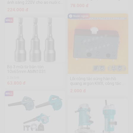
ánh sáng 220V cho ao nuôi cá
Chuanmu
78.000 đ
trong trang trại khi mất điện,
224.000 đ
cúp điện và có điện trở lại
Bộ 3 mũi từ bắn tôn
10x65mm AMN1031
2.3k Sold
Lõi công tắc súng hàn hồ
63.800 đ
quang argon KWX, công tắc vi
mô KW2-OZ
2.000 đ