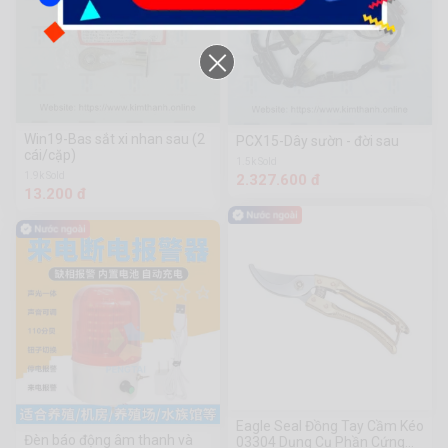
Win19-Bas sắt xi nhan sau (2
PCX15-Dây sườn - đời sau
cái/cặp)
1.5k Sold
1.9k Sold
2.327.600 đ
13.200 đ
Eagle Seal Đồng Tay Cầm Kéo
Đèn báo động âm thanh và
03304 Dụng Cụ Phần Cứng