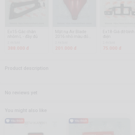
Ex15-Gác chân
Mặt nạ Air Blade
Ex18-Giá đỡ bình
nhôm L - đầy đủ
2016 nhỏ màu đỏ
điện
tươi tem xi
2.4k Sold
2.4k Sold
2.4k Sold
388.000 đ
201.000 đ
75.000 đ
Product description
No reviews yet
You might also like