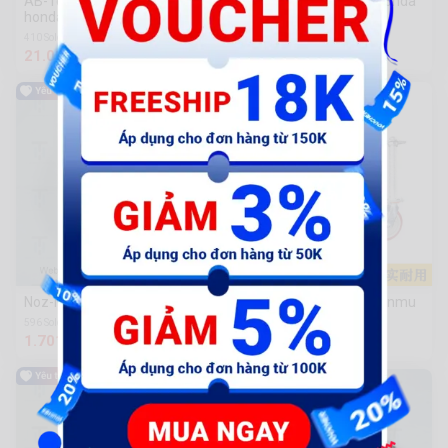
AB-Tem má honda đỏ - chữ
AB-Tem mặt nạ - chữ Honda
honda 110mm - kđ
Hãng - kđ
410 Sold
216 Sold
21.000 đ
81.000 đ
Noz-Mâm trước bạc
Giàn Giáo Bánh Xe Chuanmu
Công Cụ Phần Cứng
596 Sold
1.701.000 đ
80.000 đ