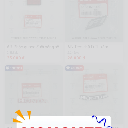
AB-Phản quang đuôi bảng số
AB-Tem chữ Fi TL xám
2.3k Sold
2.2k Sold
35.000 đ
28.000 đ