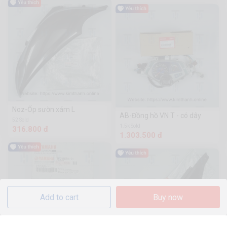
Noz-Ốp sườn xám L
AB-Đồng hồ VN T - có dây
52 Sold
1.5k Sold
316.800 đ
1.303.500 đ
Add to cart
Buy now