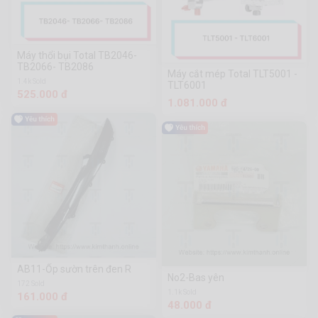
Máy thổi bụi Total TB2046-
TB2066- TB2086
Máy cắt mép Total TLT5001 -
1.4k Sold
TLT6001
525.000 đ
1.081.000 đ
AB11-Ốp sườn trên đen R
No2-Bas yên
172 Sold
1.1k Sold
161.000 đ
48.000 đ