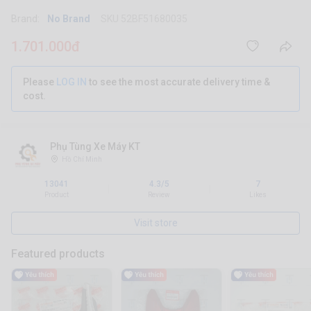
Brand:
No Brand
SKU 52BF51680035
1.701.000đ
Please
LOG IN
to see the most accurate delivery time &
cost.
Phụ Tùng Xe Máy KT
Hồ Chí Minh
13041
4.3/5
7
|
|
Product
Review
Likes
Visit store
Featured products