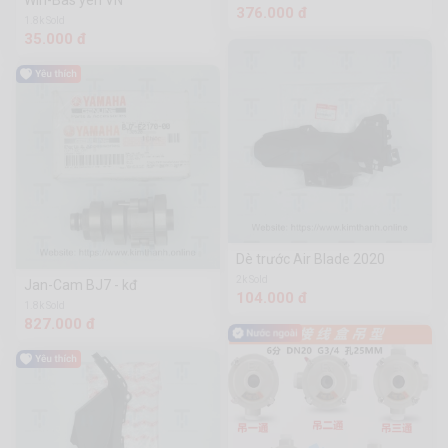
Win-Bas yên VN
376.000 đ
1.8k Sold
35.000 đ
Dè trước Air Blade 2020
2k Sold
Jan-Cam BJ7 - kđ
104.000 đ
1.8k Sold
827.000 đ