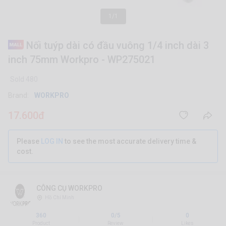
1/1
Nối tuýp dài có đầu vuông 1/4 inch dài 3
inch 75mm Workpro - WP275021
Sold 480
Brand:
WORKPRO
17.600đ
Please
LOG IN
to see the most accurate delivery time &
cost.
CÔNG CỤ WORKPRO
Hồ Chí Minh
360
0/5
0
|
|
Product
Review
Likes