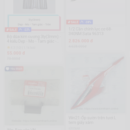
-38%
1/2 Cần chỉnh lực cơ 68-
-22%
340NM Sata 96313
Bộ dũa kim cương 3ly(3mm) -
2.826.000 đ
4 kiểu Dẹp - Mo - Tam giác -
Tròn
4.528.000đ
4.3 (10) | 1.1k Sold
55.000 đ
70.000đ
Win21-Ốp sườn trên tươi L
tem giấy xám
630 Sold