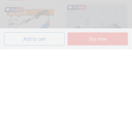
Add to cart
Buy now
Thiết bị kiểm tra mạch điện xe
ô tô DC 6-24V - WTP414501
SH13-Khóa máy có chip
858 Sold
1.6k Sold
27.500 đ
1.619.000 đ