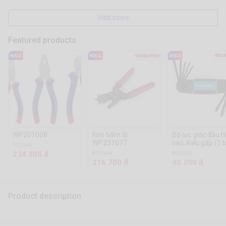
Visit store
Featured products
WP201008
Kìm bấm lỗ
Bộ lục giác đầu h
WP231077
sao, kiểu gấp (1 
900 Sold
8 cái) Workpro -
234.300 đ
899 Sold
896 Sold
WP222030
216.700 đ
90.200 đ
Product description