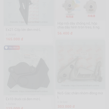
Hộp nối dây chống nổ, hộp
chia dây hình tròn treo, 6 ngã
Ex21-Cốp lớn đen mờ L
DN20, hợp kim nhôm
56.400 đ
2.3k Sold
165.000 đ
No5-Gác chân nhôm đồng mờ
L
Ex10-Đuôi cá đen mờ L
2.3k Sold
1.4k Sold
303.000 đ
115.000 đ