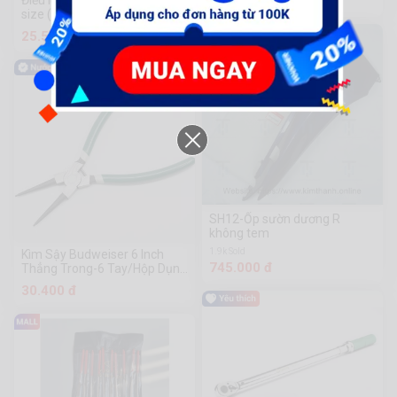
Điếu lỗ xi mờ CENTURY đủ
17.600 đ
size (6-19mm)
25.560 đ
SH12-Ốp sườn dương R
không tem
1.9k Sold
Kìm Sậy Budweiser 6 Inch
745.000 đ
Thẳng Trong-6 Tay/Hộp Dụng
Cụ Phần Cứng Chuanmu
30.400 đ