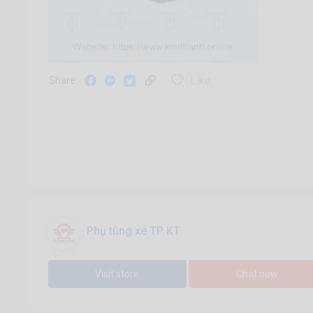
Like
Share:
Phụ tùng xe TP KT
Visit store
Chat now