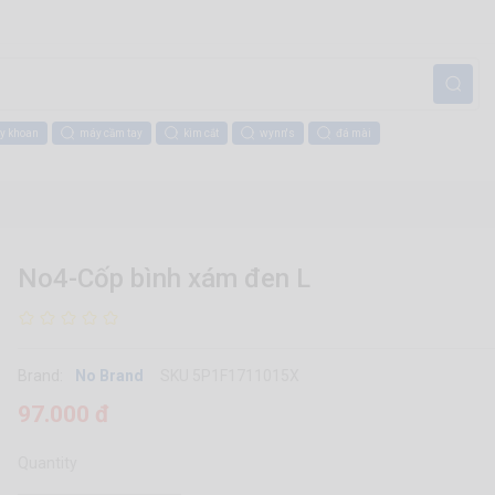
y khoan
máy cầm tay
kìm cắt
wynn's
đá mài
No4-Cốp bình xám đen L
Brand:
No Brand
SKU 5P1F1711015X
97.000 đ
Quantity