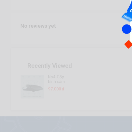
No reviews yet
Recently Viewed
No4-Cốp
bình xám
đen L
97.000 đ