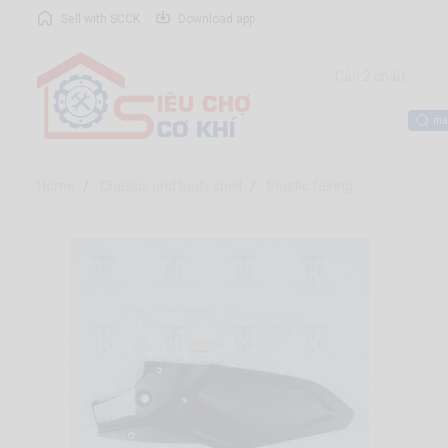
Sell with SCCK
Download app
má
Home
Chassis and body shell
Plastic fairing