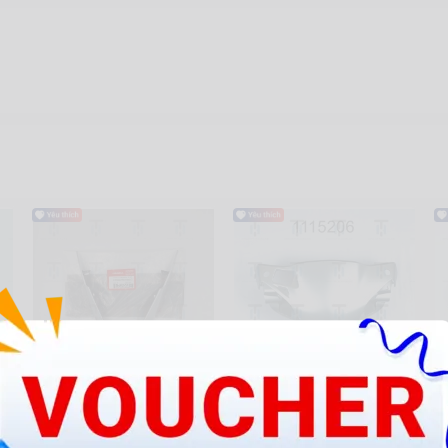
61304-K56-N00ZC
@J-Đầu bạc
@