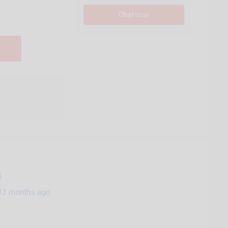
Chat now
6
33 months ago