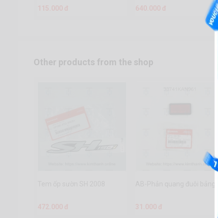
115.000 đ
640.000 đ
Other products from the shop
Tem ốp sườn SH 2008
AB-Phản quang đuôi bảng 
472.000 đ
31.000 đ