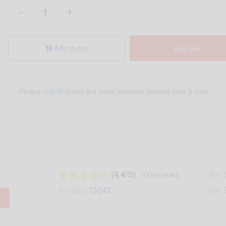
-
+
Add to cart
Buy now
Please
LOG IN
to see the most accurate delivery time & cost.
(4.4/5)
10 reviews
Like
Product
13043
Join