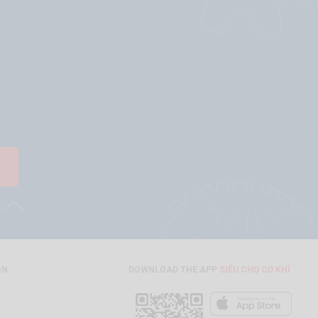
ON
DOWNLOAD THE APP
SIÊU CHỢ CƠ KHÍ