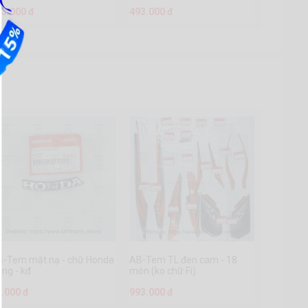
93.000 đ
493.000 đ
B-Tem mặt nạ - chữ Honda
AB-Tem TL đen cam - 18
ng - kđ
món (ko chữ Fi)
3.000 đ
993.000 đ