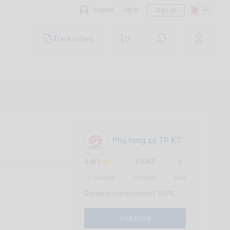
Support
Log in
Sign up
Track orders
Phụ tùng xe TP KT
4.4/5
13043
6
10 reviews
Product
Like
Genuine commitment 100%
Visit store