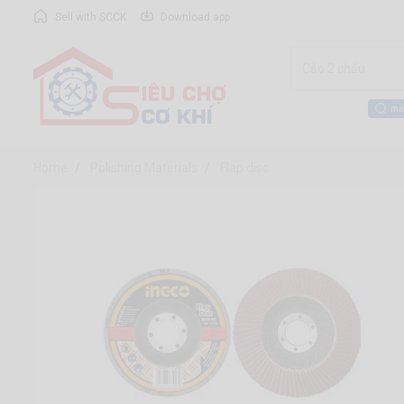
Sell with SCCK
Download app
má
Home
Polishing Materials
Flap disc