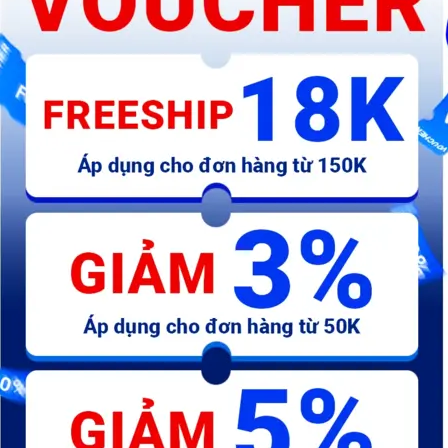
Nhám xếp dầy NICK 1T2
Nhám bánh xe Nick 150 x
#40,60,80,100,120,150,180,240,320
25 x 25 - độ cát từ #60 đến
#400
160.000 đ
196.000 đ
146.500 đ