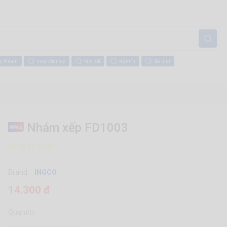
y khoan
máy cầm tay
kìm cắt
wynn's
đá mài
Nhám xếp FD1003
Brand:
INGCO
14.300 đ
Quantity