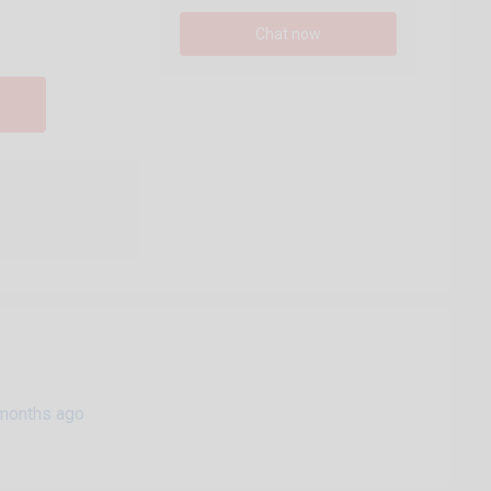
Chat now
months ago