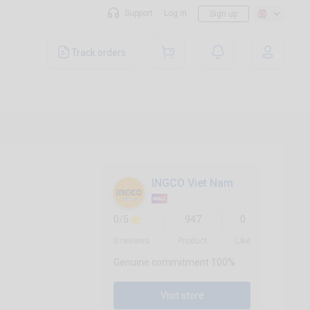
Support
Log in
Sign up
Track orders
INGCO Viet Nam
0/5
947
0
0 reviews
Product
Like
Genuine commitment 100%
Visit store