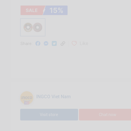
Like
Share:
INGCO Viet Nam
Visit store
Chat now