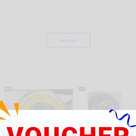
ang
See more