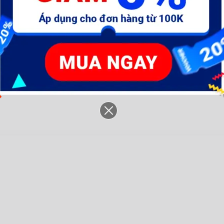
Máy Siết vít dùng pin 8V
Máy Siết vít dùng pin 20V
Má
Ingco [CSDLI0801]
Ingco [CIRLI2017]
In
778.800 đ
2.277.000 đ
2