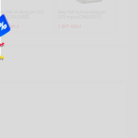
y Siết vít dùng pin 20V
Máy Siết bulong dùng pin
gco [CIRLI2002]
20V Ingco [CIWLI2001]
.897.400 đ
2.897.400 đ