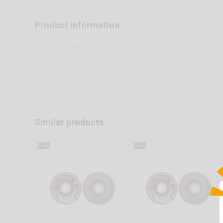
Product information
Kích thước: 100mm*16mm,P80, phụ hợp đánh bóng thép, g
và tấm thép. Đóng gói bằng thẻ giấy
Similar products