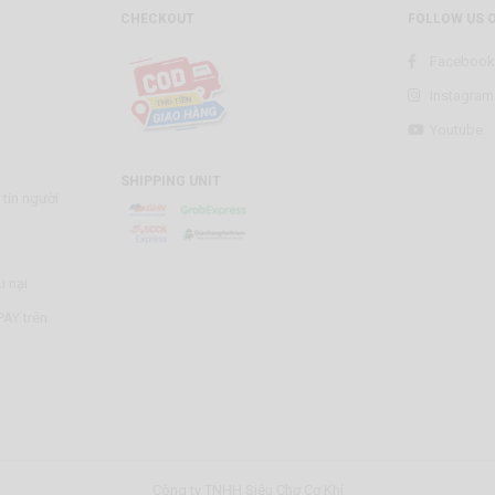
CHECKOUT
FOLLOW US 
Facebook
Instagram
Youtube
SHIPPING UNIT
tin người
u nại
AY trên
Công ty TNHH Siêu Chợ Cơ Khí