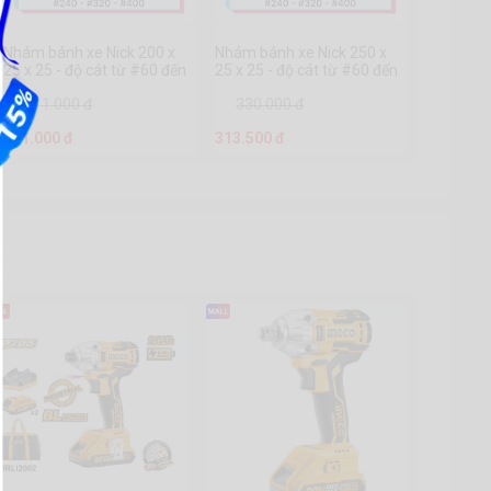
Nhám bánh xe Nick 200 x
Nhám bánh xe Nick 250 x
25 x 25 - độ cát từ #60 đến
25 x 25 - độ cát từ #60 đến
#400
#400
211.000 đ
330.000 đ
191.000 đ
313.500 đ