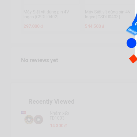
Máy Siết vít dùng pin 4V
Máy Siết vít dùng pin 4V
Ingco [CSDLI0402]
Ingco [CSDLI0403]
297.000 đ
544.500 đ
No reviews yet
Recently Viewed
Nhám xếp
FD1003
14.300 đ