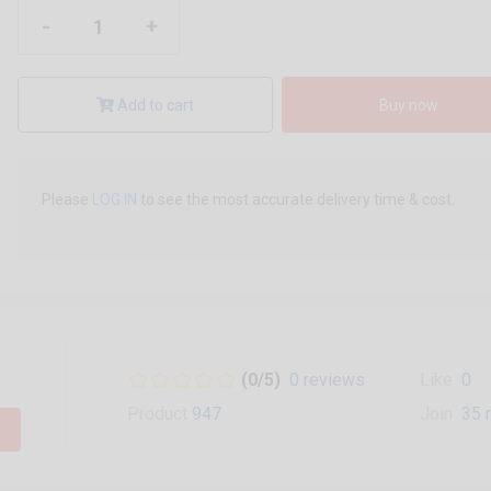
-
+
Add to cart
Buy now
Please
LOG IN
to see the most accurate delivery time & cost.
(0/5)
0 reviews
Like
0
Product
947
Join
35 