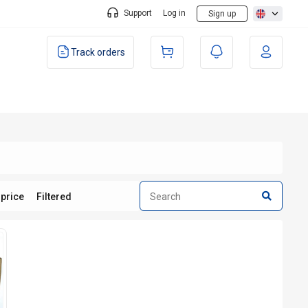
Support
Log in
Sign up
Track orders
 price
Filtered