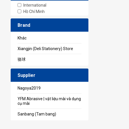
International
Hồ Chí Minh
Brand
Khác
Xiangjin (Deli Stationery) Store
骆球
Supplier
Nagoya2019
YFM Abrasive | vật liệu mài và dụng
cụ mài
Sanbang (Tam bang)