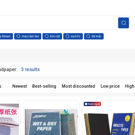
y khoan
máy cầm tay
kìm cắt
wynn's
đá mài
ndpaper:
3 results
s:
Newest
Best-selling
Most discounted
Low price
High