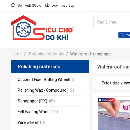
Sell with SCCK
Download app
má
Home
Polishing materials
Waterproof sandpaper
Polishing materials
Waterproof sa
Coconut Fiber Buffing Wheel
(5)
Prioritize view
Polishing Wax - Compound
(18)
Sandpaper (FIX)
(45)
Felt Buffing Wheel
(15)
Wire wheel
(13)