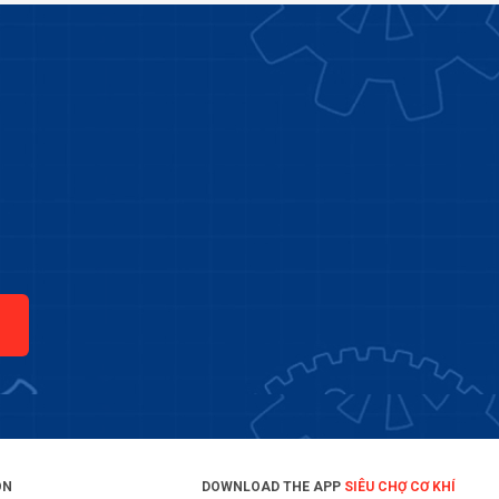
ON
DOWNLOAD THE APP
SIÊU CHỢ CƠ KHÍ