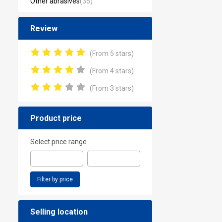
Other abrasives
(35)
Review
(From 5 stars)
(From 4 stars)
(From 3 stars)
Product price
Select price range
Filter by price
Selling location