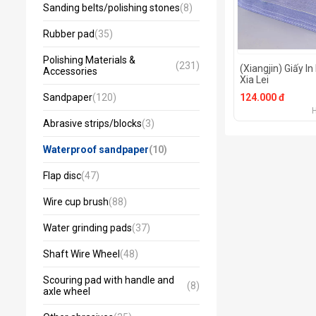
Sanding belts/polishing stones
(8)
Rubber pad
(35)
Polishing Materials &
(231)
(Xiangjin) Giấy I
Accessories
Xia Lei
Sandpaper
(120)
124.000 đ
Abrasive strips/blocks
(3)
Waterproof sandpaper
(10)
Flap disc
(47)
Wire cup brush
(88)
Water grinding pads
(37)
Shaft Wire Wheel
(48)
Scouring pad with handle and
(8)
axle wheel