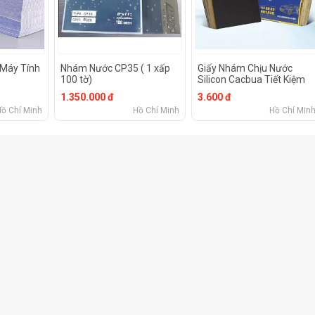
n Máy Tính
Nhám Nước CP35 ( 1 xấp
Giấy Nhám Chịu Nước
100 tờ)
Silicon Cacbua Tiết Kiệm
230 × 280Mm Khô Và Ướt
1.350.000 đ
3.600 đ
Hồ Chí Minh
Hồ Chí Minh
Hồ Chí Min