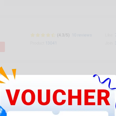
(4.3/5)
10 reviews
Like
Product
13041
Join
ập khẩu chính hãng và được bảo hành nếu lỗi từ nhà sản xuất.
See more