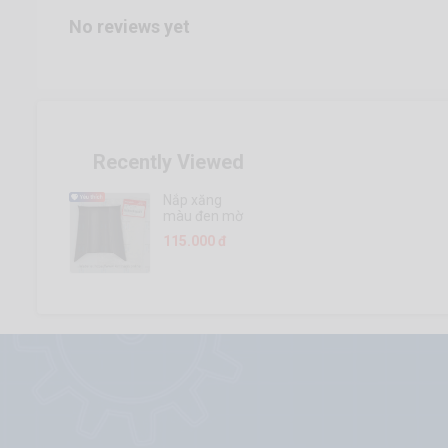
No reviews yet
Recently Viewed
Nắp xăng
màu đen mờ
xe Air Blade
115.000 đ
2020