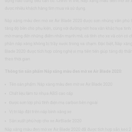
dụng nào cũng đều cần có. Chính vì thế, Nắp xăng màu đen mờ xe 
được nhiều khách hàng tìm mua và sử dụng.
Nắp xăng màu đen mờ xe Air Blade 2020 được sơn nhúng vân phủ 
tăng độ bền cho phụ kiện, cùng với đường nét hoa văn khắc họa tinh
mờ mang đến những điểm nhấn mạnh mẽ, cá tính cho xe và còn có c
phần nắp xăng không bị trầy xước trong va chạm. Đặc biệt, Nắp xă
Blade 2020 được tích hợp công nghệ xi mạ tiên tiến giúp tăng độ t
theo thời gian.
Thông tin sản phẩm Nắp xăng màu đen mờ xe Air Blade 2020:
Tên sản phẩm: Nắp xăng màu đen mờ xe Air Blade 2020
Chất liệu làm từ nhựa ABS cao cấp
Được sơn lớp phủ tĩnh điện mạ carbon bên ngoài
Vị trí lắp đặt trên nắp bình xăng xe
Sản xuất phù hợp cho xe AirBlade 2020
Nắp xăng màu đen mờ xe Air Blade 2020 đã được tích hợp sẵn keo 2