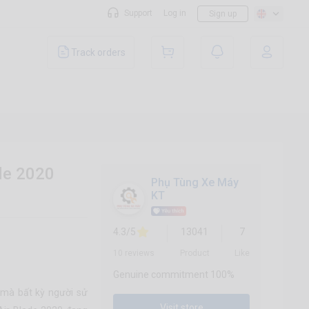
Support
Log in
Sign up
Track orders
de 2020
Phụ Tùng Xe Máy
KT
4.3/5
13041
7
10 reviews
Product
Like
Genuine commitment 100%
mà bất kỳ người sử
Visit store