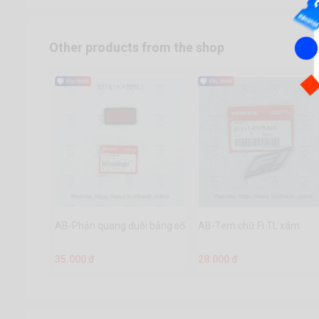
Other products from the shop
AB-Phản quang đuôi bảng số
AB-Tem chữ Fi TL xám
35.000 đ
28.000 đ