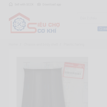
Sell with SCCK
Download app
má
Home
Chassis and body shell
Plastic fairing