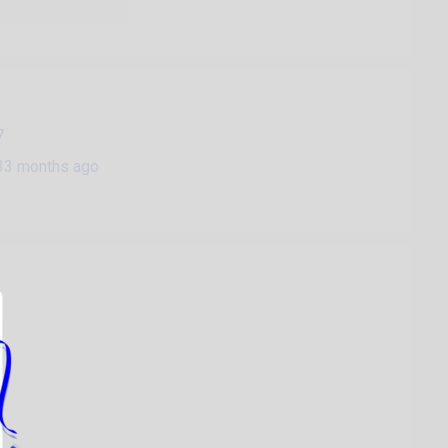
7
33 months ago