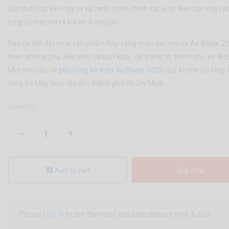
cần tháo lớp keo này ra và canh chỉnh chính xác vị trí. Keo dán này rấ
rung lắc hay rớt ra khi xe di chuyển.
Bạn có thể đặt mua sản phẩm Nắp xăng màu đen mờ xe Air Blade 2
theo những phụ kiện sơn carbon khác để trang trí thêm cho xe Air
Mọi nhu cầu về
phụ tùng xe máy AirBlade 2020
quý khách vui lòng l
tùng Xe Máy theo địa chỉ , thành phố Hồ Chí Minh.
Quantity
-
+
Add to cart
Buy now
Please
LOG IN
to see the most accurate delivery time & cost.