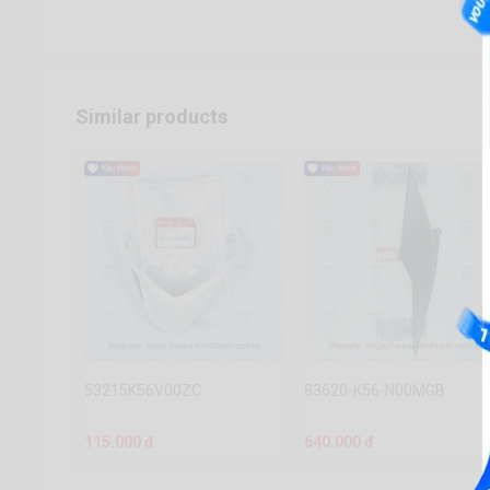
Similar products
53215K56V00ZC
83620-K56-N00MGB
115.000 đ
640.000 đ