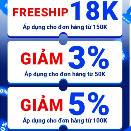
61304-K56-N00ZC
@J-Đầu bạc
@
454.000 đ
480.000 đ
4