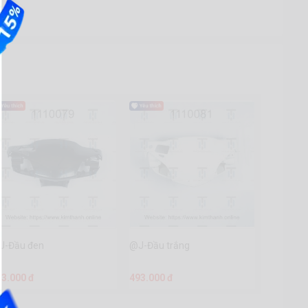
J-Đầu đen
@J-Đầu trắng
93.000 đ
493.000 đ