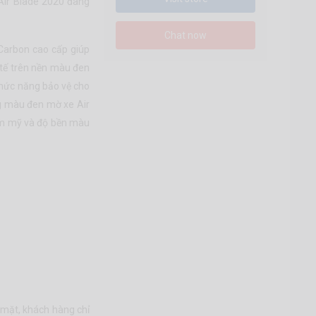
Air Blade 2020 đang
Chat now
Carbon cao cấp giúp
 tế trên nền màu đen
hức năng bảo vệ cho
ng màu đen mờ xe Air
hẩm mỹ và độ bền màu
 mặt, khách hàng chỉ