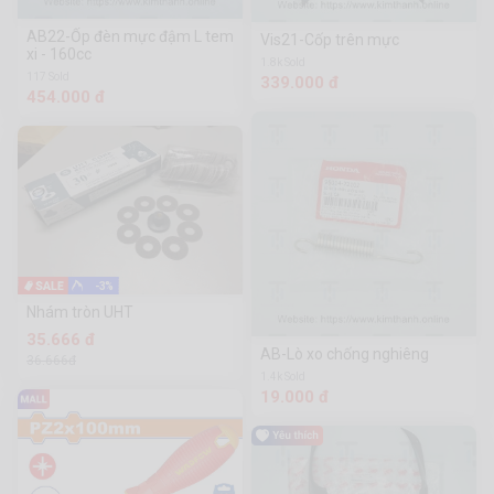
AB22-Ốp đèn mực đậm L tem
Vis21-Cốp trên mực
xi - 160cc
1.8k Sold
117 Sold
339.000 đ
454.000 đ
-3%
Nhám tròn UHT
35.666 đ
AB-Lò xo chống nghiêng
36.666đ
1.4k Sold
19.000 đ