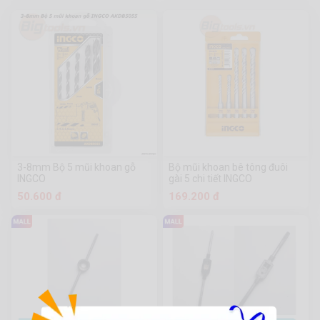
3-8mm Bộ 5 mũi khoan gỗ
Bộ mũi khoan bê tông đuôi
INGCO
gài 5 chi tiết INGCO
50.600 đ
169.200 đ