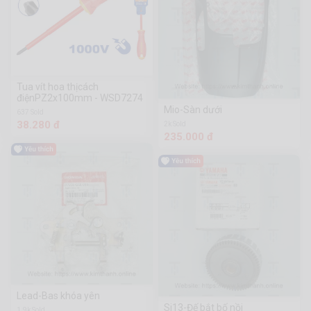
Tua vít hoa thịcách
điệnPZ2x100mm - WSD7274
Mio-Sàn dưới
637 Sold
38.280 đ
2k Sold
235.000 đ
Lead-Bas khóa yên
Si13-Đế bắt bố nồi
1.9k Sold