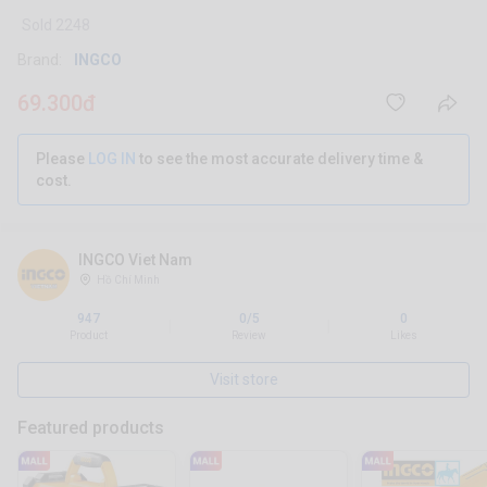
Sold 2248
Brand:
INGCO
69.300đ
Please
LOG IN
to see the most accurate delivery time &
cost.
INGCO Viet Nam
Hồ Chí Minh
947
0/5
0
|
|
Product
Review
Likes
Visit store
Featured products