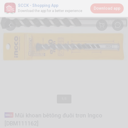
SCCK - Shopping App
Download app
Download the app for a better experience
1/1
Mũi khoan bêtông đuôi trơn Ingco
[DBM111162]