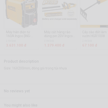
Máy hàn điện tử
Máy cắt hàng rào
Cây cào đất làm
160A Ingco [ING-
dùng pin 20V Ingco
vườn HGR1008
MMA1606]
[CHTLI20018]
2.4k Sold
2.4k Sold
2.4k Sold
3.631.100 đ
1.379.400 đ
67.100 đ
Product description
Size: 16X200mm, đóng gói trong túi nhựa
No reviews yet
You might also like