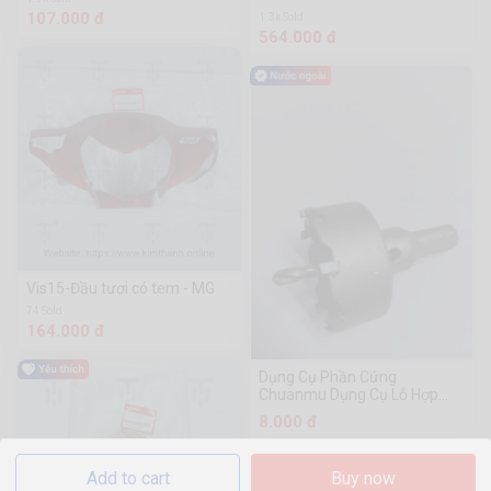
107.000 đ
1.3k Sold
564.000 đ
Vis15-Đầu tươi có tem - MG
74 Sold
164.000 đ
Dụng Cụ Phần Cứng
Chuanmu Dụng Cụ Lỗ Hợp
Kim Thông Thường
8.000 đ
Add to cart
Buy now