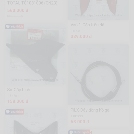
TOTAL TG1081006 (CN23)
560.000 đ
589.000đ
Vis21-Cốp trên đô
2k Sold
339.000 đ
So-Cốp bình
1.5k Sold
158.000 đ
PiLX-Dây đồng hồ gài
1.8k Sold
68.000 đ