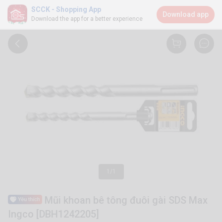
SCCK - Shopping App
Download app
Download the app for a better experience
1/1
Mũi khoan bê tông đuôi gài SDS Max
Ingco [DBH1242205]