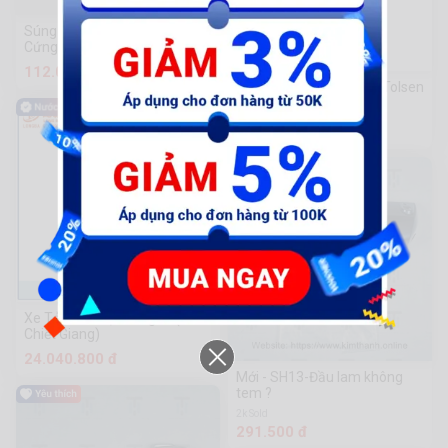
Súng Phun K3 Công Cụ Phần
Cứng Chuanmu
-25%
112.000 đ
Lưỡi Dao Trái Ấu 5 Lưỡi Tolsen
77.220 đ
102.960đ
Xe Tải Chở Điện Longba (Mẫu
Chiết Giang)
24.040.800 đ
Mới - SH13-Đầu lam không
tem ?
2k Sold
291.500 đ