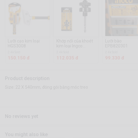
Lưỡi cạo kim loại
Khớp nối của khoét
Lưỡi bào
HGS3008
kim loại Ingco
EPB820301
[HSA02]
2.4k Sold
2.4k Sold
2.4k Sold
150.150 đ
112.035 đ
99.330 đ
Product description
Size: 22 X 540mm, đóng gói bằng móc treo
No reviews yet
You might also like