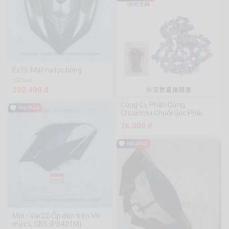
Ex15-Mặt nạ lục bóng
358 Sold
202.400 đ
Công Cụ Phần Cứng
Chuanmu Chuỗi Góc Phải
Xiaohanshi
26.000 đ
Mới - Var22-Ốp đèn trên VN
mực L CBS (PB421M)