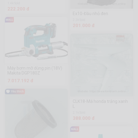
1.4k Sold
222.200 đ
Ex10-Đầu nhỏ đen
2.2k Sold
201.000 đ
Máy bơm mỡ dùng pin (18V)
Makita DGP180Z
7.017.192 đ
CLK18-Má honda trắng xanh
L
2.1k Sold
388.000 đ