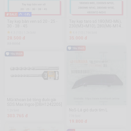
-14%
Tay kẹp bàn ven số 20 - 25 -
Tay kẹp taro số 180(M3-M6),
30 - 38 - 45
230(M3=M10), 280(M6-M14),
380(M8-M18), 480(M12-M24)
4.3 (10) | 1.2k Sold
4.4 (10) | 766 Sold
28.500 đ
35.000 đ
33.000đ
Mũi khoan bê tông đuôi gài
SDS Max Ingco [DBH1242205]
No5-Lá gió dưới tím L
1.2k Sold
303.765 đ
778 Sold
19.800 đ