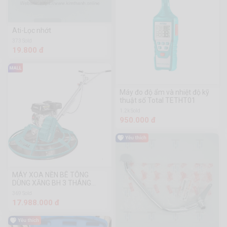
Ati-Lọc nhớt
373 Sold
19.800 đ
Máy đo độ ẩm và nhiệt độ kỹ
thuật số Total TETHT01
1.2k Sold
950.000 đ
MÁY XOA NỀN BÊ TÔNG
DÙNG XĂNG BH 3 THÁNG
Total TP9361-2
369 Sold
17.988.000 đ