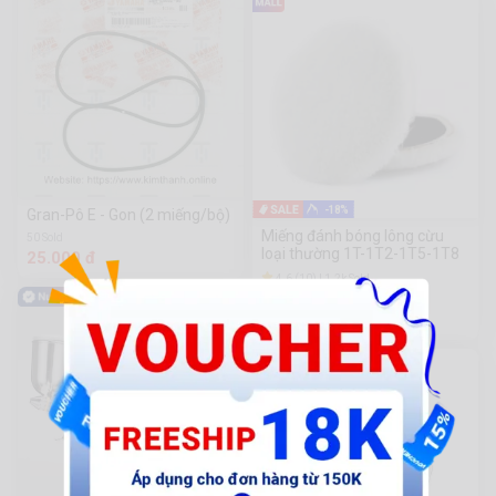
-18%
Gran-Pô E - Gon (2 miếng/bộ)
Miếng đánh bóng lông cừu
50 Sold
loại thường 1T-1T2-1T5-1T8
25.000 đ
4.6 (10) | 1.2k Sold
23.000 đ
28.000đ