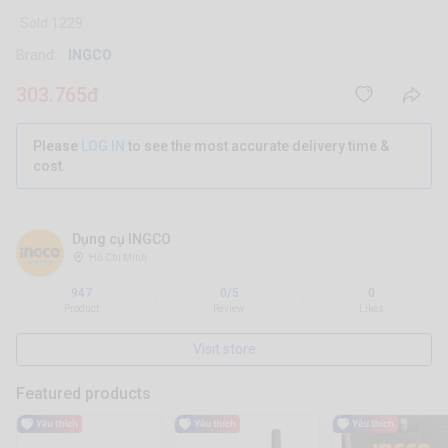
Sold 1229
Brand:
INGCO
303.765đ
Please
LOG IN
to see the most accurate delivery time &
cost.
Dụng cụ INGCO
Hồ Chí Minh
947
0/5
0
|
|
Product
Review
Likes
Visit store
Featured products