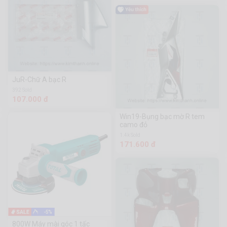
JuR-Chữ A bạc R
392 Sold
107.000 đ
Win19-Bụng bạc mờ R tem
camo đỏ
1.4k Sold
171.600 đ
-5%
800W Máy mài góc 1 tấc