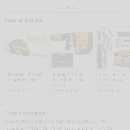
Visit store
Featured products
Thước kéo thép nền
Máy đục bê tông
Súng phun sơn
vàng HSMT0808
Ingco [PDB15006]
1000cc Ingco
[ASG3102]
2.4k Sold
2.4k Sold
2.4k Sold
100.100 đ
5.065.500 đ
519.200 đ
Product description
Động cơ : KIPOR 178F; Công suất động cơ: 4.5Kw(6.0HP);
Trọng lượng: 137 kg, Tần số: 4300 v/p; Lực ly tâm: 25 kN; Độ