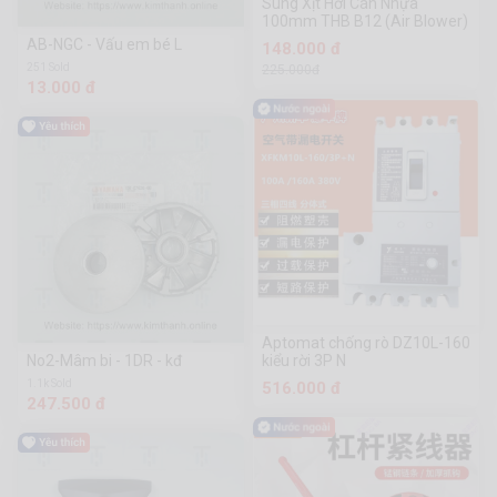
Súng Xịt Hơi Cán Nhựa
100mm THB B12 (Air Blower)
AB-NGC - Vấu em bé L
148.000 đ
251 Sold
225.000đ
13.000 đ
Aptomat chống rò DZ10L-160
No2-Mâm bi - 1DR - kđ
kiểu rời 3P N
1.1k Sold
516.000 đ
247.500 đ