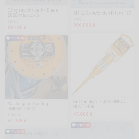
Cảng sau cho xe Air Blade
SH12-Ốp sườn đen R tem 150
2020 màu đỏ đô
520 Sold
929 Sold
896.000 đ
89.100 đ
Bút thử điện 140mm INGCO
Đĩa cắt gạch đa năng
HSDT1408
DMD031252M
45.000 đ
1.6k Sold
51.975 đ