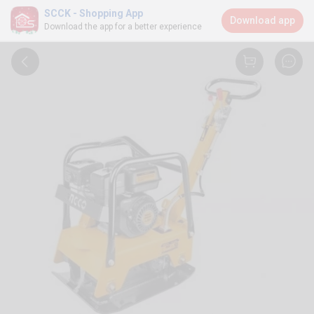
SCCK - Shopping App
Download app
Download the app for a better experience