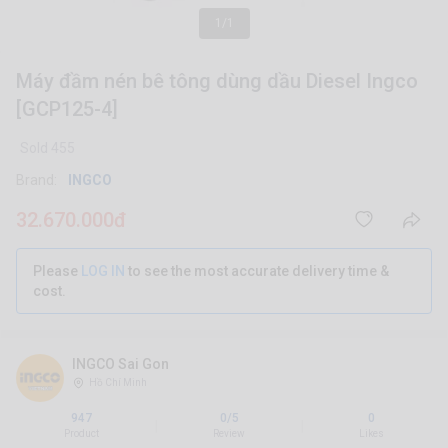
1/1
Máy đầm nén bê tông dùng dầu Diesel Ingco
[GCP125-4]
Sold 455
Brand:
INGCO
32.670.000đ
Please
LOG IN
to see the most accurate delivery time &
cost.
INGCO Sai Gon
Hồ Chí Minh
947
0/5
0
|
|
Product
Review
Likes