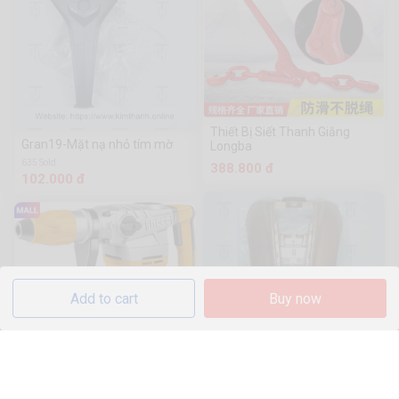
Thiết Bị Siết Thanh Giằng
Gran19-Mặt nạ nhỏ tím mờ
Longba
635 Sold
388.800 đ
102.000 đ
Add to cart
Buy now
Máy khoan đục Ingco
[RH16008]
Gran-Mặt nạ lớn cam
1.9k Sold