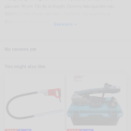
sâu nén: 30 cm; Tốc độ di chuyển: 25cm/s; Hiệu quả làm việc:
500M2/h; Kích Thước tấm đầm: 66x38 cm; Đóng gói trong
thùng carton. TL: 142 kg
See more
No reviews yet
You might also like