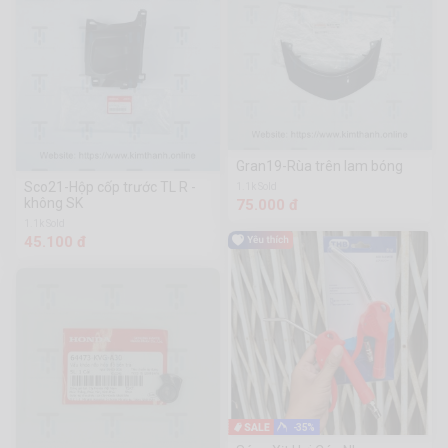
Gran19-Rùa trên lam bóng
Sco21-Hộp cốp trước TL R -
1.1k Sold
không SK
75.000 đ
1.1k Sold
45.100 đ
-35%