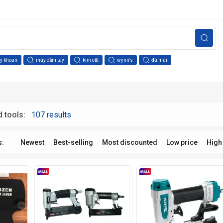
y khoan
máy cầm tay
kìm cắt
wynn's
đá mài
 tools:
107 results
s:
Newest
Best-selling
Most discounted
Low price
High