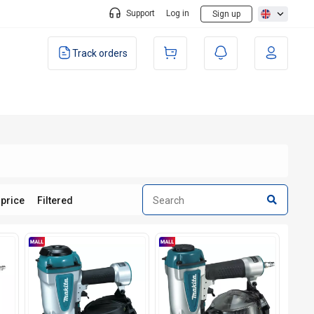
Support
Log in
Sign up
Track orders
 price
Filtered