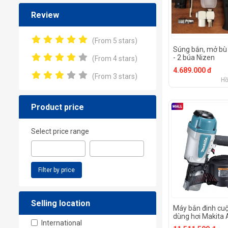
Review
(From 5 stars)
Súng bắn, mở bù 
- 2 búa Nizen
(From 4 stars)
4.689.000 đ
(From 3 stars)
Hồ
Product price
Select price range
Filter by price
Selling location
Máy bắn đinh cuộ
dùng hơi Makita
International