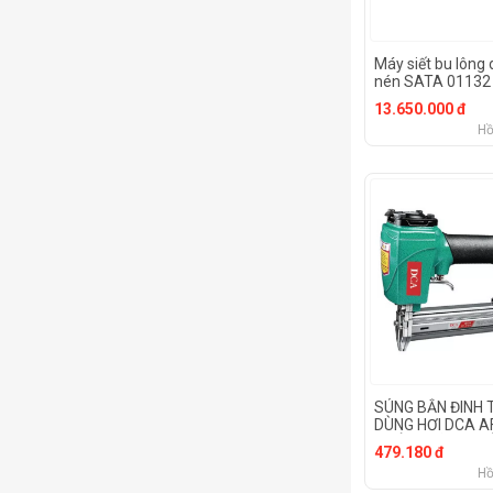
Máy siết bu lông 
nén SATA 01132 
13.650.000 đ
Hồ
SÚNG BẮN ĐINH
DÙNG HƠI DCA A
[CHÍNH HÃNG] M
479.180 đ
ĐINH HƠI DCA [R
Hồ
BẮN ĐINH THẲN