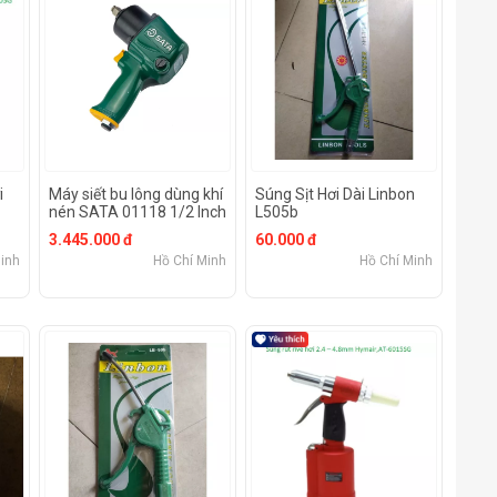
i
Máy siết bu lông dùng khí
Súng Sịt Hơi Dài Linbon
nén SATA 01118 1/2 Inch
L505b
3.445.000 đ
60.000 đ
inh
Hồ Chí Minh
Hồ Chí Minh