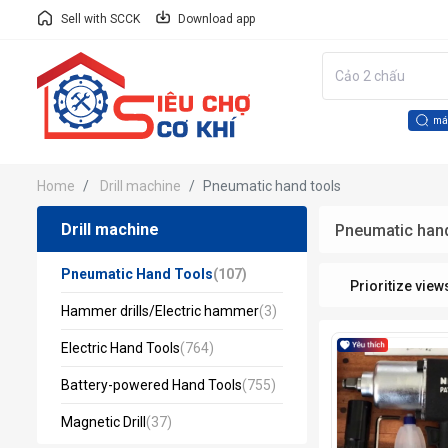
Sell with SCCK
Download app
má
Home
Drill machine
Pneumatic hand tools
Drill machine
Pneumatic hand
Pneumatic Hand Tools
(107)
Prioritize view
Hammer drills/Electric hammer
(3)
Electric Hand Tools
(764)
Battery-powered Hand Tools
(755)
Magnetic Drill
(37)