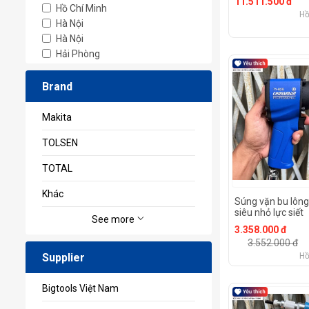
11.511.500 đ
Hồ Chí Minh
Hồ
Hà Nội
Hà Nội
Hải Phòng
Brand
Makita
TOLSEN
TOTAL
Khác
Súng vặn bu lông
siêu nhỏ lực siết
See more
500FT.LB 1/2 inc
3.358.000 đ
Crossman 71-82
3.552.000 đ
Supplier
Hồ
Bigtools Việt Nam