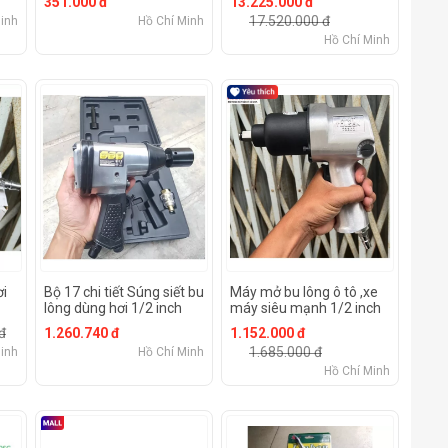
351.000 đ
13.225.000 đ
17.520.000 đ
inh
Hồ Chí Minh
Hồ Chí Minh
ơi
Bộ 17 chi tiết Súng siết bu
Máy mở bu lông ô tô ,xe
lông dùng hơi 1/2 inch
máy siêu mạnh 1/2 inch
Tolsen 73382
2 búa 1000N.m TOLSEN
đ
1.260.740 đ
1.152.000 đ
73302
1.685.000 đ
inh
Hồ Chí Minh
Hồ Chí Minh