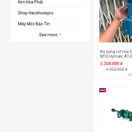
Kim Hòa Phát
Shop Handtoolspro
Máy Móc Bảo Tín
See more
Bộ súng rút rive 
M10 Hymair, AT-
3.258.000 đ
4.352.000 đ
Hồ