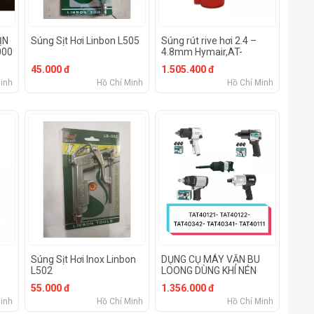
ỊN
Súng Sịt Hơi Linbon L505
Súng rút rive hơi 2.4 –
000
4.8mm Hymair,AT-
6015SG
45.000 đ
1.505.400 đ
inh
Hồ Chí Minh
Hồ Chí Minh
Súng Sịt Hơi Inox Linbon
DỤNG CỤ MÁY VẶN BU
L502
LOONG DÙNG KHÍ NÉN
Total TAT40121-
55.000 đ
1.356.000 đ
TAT40122- TAT40342-
inh
Hồ Chí Minh
Hồ Chí Minh
TAT40341- TAT40111