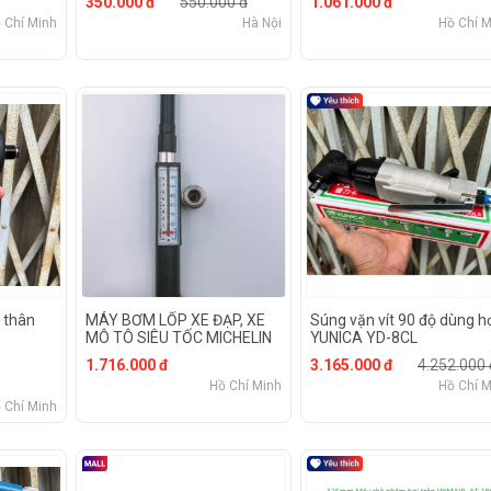
350.000 đ
550.000 đ
1.061.000 đ
 Chí Minh
Hà Nội
Hồ Chí M
 thân
MÁY BƠM LỐP XE ĐẠP, XE
Súng vặn vít 90 độ dùng h
MÔ TÔ SIÊU TỐC MICHELIN
YUNICA YD-8CL
h
12320
1.716.000 đ
3.165.000 đ
4.252.000 
0
Hồ Chí Minh
Hồ Chí M
 Chí Minh