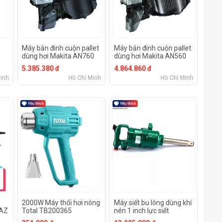
Máy bắn đinh cuộn pallet
Máy bắn đinh cuộn pallet
dùng hơi Makita AN760
dùng hơi Makita AN560
5.385.380 đ
4.864.860 đ
inh
Hồ Chí Minh
Hồ Chí Minh
2000W Máy thổi hơi nóng
Máy siết bu lông dùng khí
2AZ
Total TB200365
nén 1 inch lực siết
2.900N.m Sata 01132