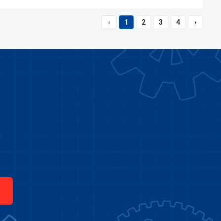
‹
1
2
3
4
›