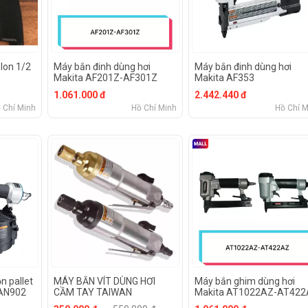
lon 1/2
Máy bắn đinh dùng hơi
Máy bắn đinh dùng hơi
Makita AF201Z-AF301Z
Makita AF353
1.061.000 đ
2.442.440 đ
 Chí Minh
Hồ Chí Minh
Hồ Chí M
n pallet
MÁY BẮN VÍT DÙNG HƠI
Máy bắn ghim dùng hơi
 AN902
CẦM TAY TAIWAN
Makita AT1022AZ-AT42