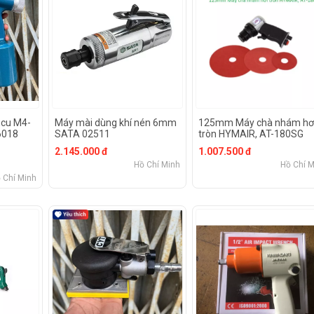
Ecu M4-
Máy mài dùng khí nén 6mm
125mm Máy chà nhám hơ
6018
SATA 02511
tròn HYMAIR, AT-180SG
2.145.000 đ
1.007.500 đ
Hồ Chí Minh
Hồ Chí M
 Chí Minh