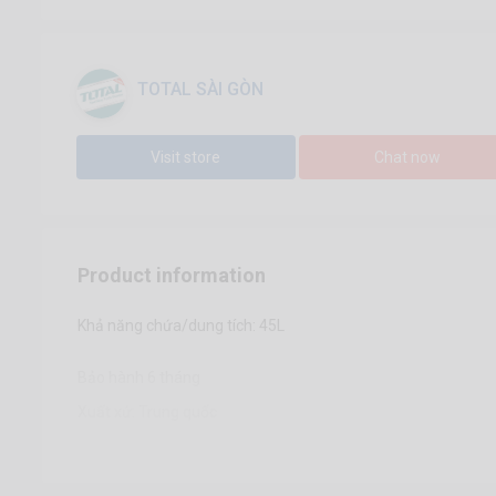
TOTAL SÀI GÒN
Visit store
Chat now
Product information
Khả năng chứa/dung tích: 45L
Bảo hành 6 tháng
Xuất xứ: Trung quốc