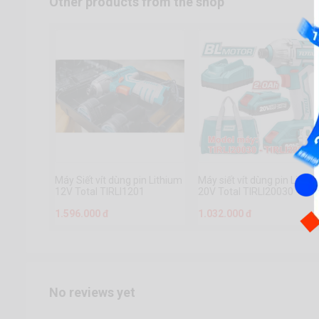
Other products from the shop
Máy Siết vít dùng pin Lithium
Máy siết vít dùng pin Lithi
12V Total TIRLI1201
20V Total TIRLI20030 -
TIRLI2002
1.596.000 đ
1.032.000 đ
No reviews yet