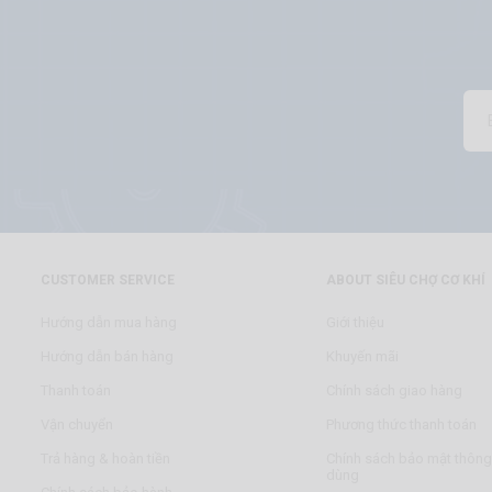
CUSTOMER SERVICE
ABOUT SIÊU CHỢ CƠ KHÍ
Hướng dẫn mua hàng
Giới thiệu
Hướng dẫn bán hàng
Khuyến mãi
Thanh toán
Chính sách giao hàng
Vận chuyển
Phương thức thanh toán
Trả hàng & hoàn tiền
Chính sách bảo mật thông 
dùng