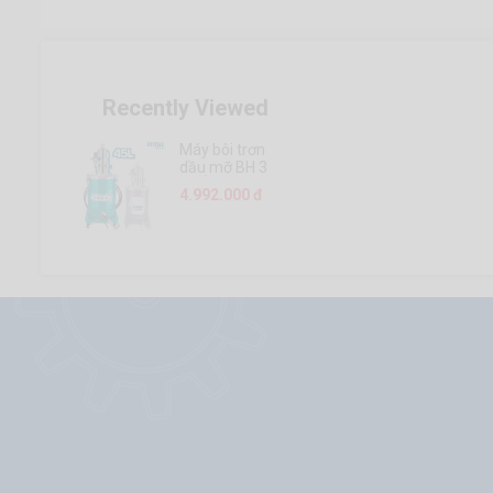
Recently Viewed
Máy bôi trơn
dầu mỡ BH 3
THÁNG Total
4.992.000 đ
THT118452