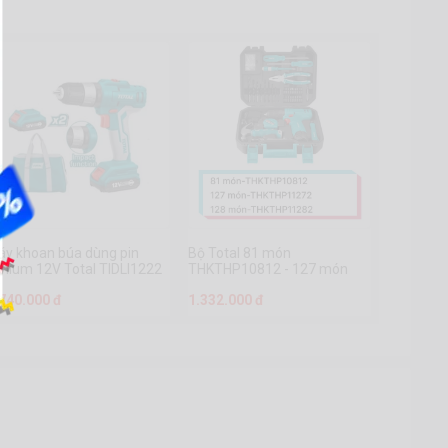
áy khoan búa dùng pin
Bộ Total 81 món
thium 12V Total TIDLI1222
THKTHP10812 - 127 món
THKTHP11272 - 128 món
.740.000 đ
1.332.000 đ
THKTHP11282 bao gồm máy
khoan dùng pin 12V