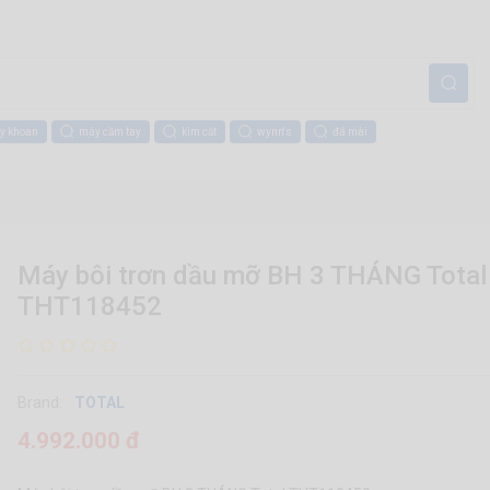
y khoan
máy cầm tay
kìm cắt
wynn's
đá mài
Máy bôi trơn dầu mỡ BH 3 THÁNG Total
THT118452
Brand:
TOTAL
4.992.000 đ