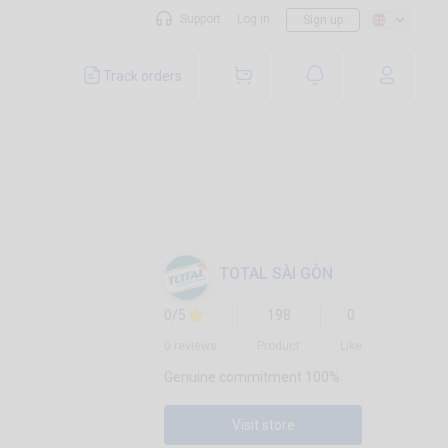
Support
Log in
Sign up
Track orders
TOTAL SÀI GÒN
0/5
198
0
0 reviews
Product
Like
Genuine commitment 100%
Visit store