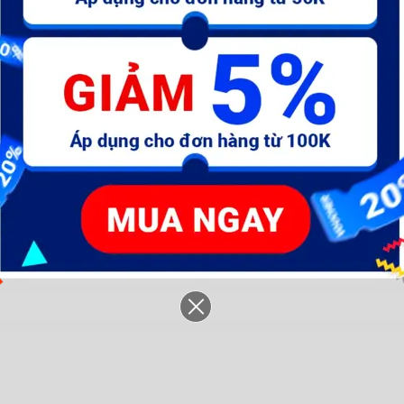
um
Máy Siết BuLong dùng pin
Máy khoan dùng pin Lithium
M
Lithium 20V Total
12V Total TDLI1211 -
Li
TIWLI20020 - TIWLI2001
TDLI1221 - TDLI1222
1.342.000 đ
936.000 đ
1