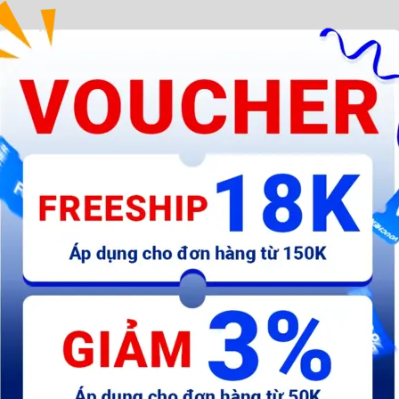
Máy bôi trơn dầu mỡ BH 3
Tủ sấy tiệt trùng một tầng
Tủ
THÁNG Total THT118452
Zhigao
4.784.000 đ
1.566.440 đ
4