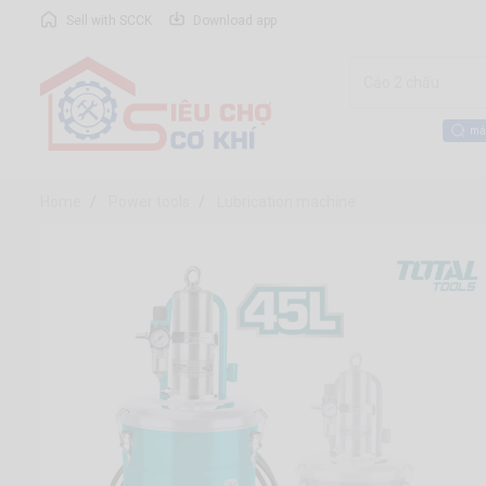
Sell with SCCK
Download app
má
Home
Power tools
Lubrication machine