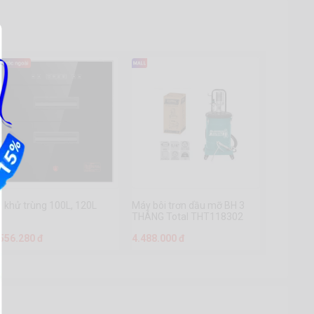
 khử trùng 100L, 120L
Máy bôi trơn dầu mỡ BH 3
THÁNG Total THT118302
.556.280 đ
4.488.000 đ