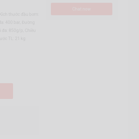
Chat now
 Kích thước đầu bơm:
đa: 400 bar, Đường
i đa: 850g/p, Chiều
nước TL: 21 kg