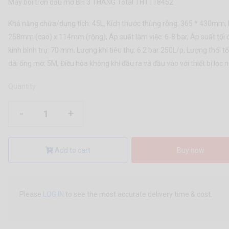
Máy bôi trơn dầu mỡ BH 3 THÁNG Total THT118452
Khả năng chứa/dung tích: 45L, Kích thước thùng rỗng: 365 * 430mm,
258mm (cao) x 114mm (rộng), Áp suất làm việc: 6-8 bar, Áp suất tối 
kính bình trụ: 70 mm, Lượng khí tiêu thụ: 6.2 bar 250L/p, Lượng thổi tố
dài ống mỡ: 5M, Điều hòa không khí đầu ra và đầu vào với thiết bị lọc 
Quantity
-
+
Add to cart
Buy now
Please
LOG IN
to see the most accurate delivery time & cost.