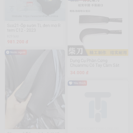
Sco21-Ốp sườn TL đen mờ R
tem C12 - 2023
829 Sold
981.200 đ
Dụng Cụ Phần Cứng
Chuanmu Có Tay Cầm Sắt
34.000 đ