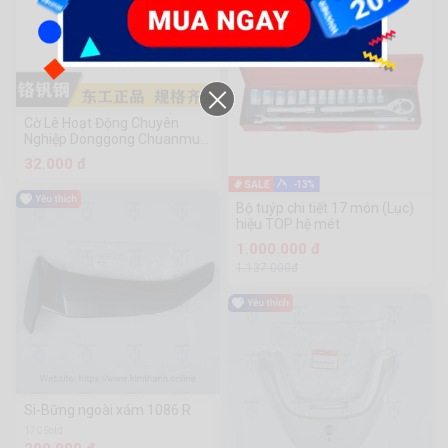
Cờ Lê Hoạt Động Chuyên
Nghiệp Donggong Chuanmu
Hardware Tools
32.000 đ
-13%
Bộ tuýp chi tiết 17 món (Lục)
hiệu TOP hệ mét
1.000.000 đ
1.137.000đ
Si-Bững ngoài xám 1086 R
170 Sold