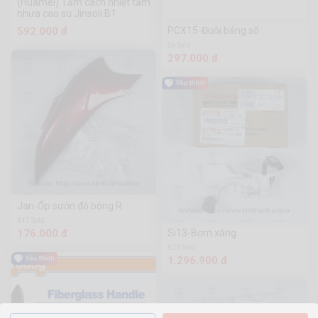
(Huamei) Tấm cách nhiệt tấm
nhựa cao su Jinsoli B1
592.000 đ
PCX15-Đuôi bảng số
2k Sold
297.000 đ
Jan-Ốp sườn đô bóng R
447 Sold
176.000 đ
Si13-Bơm xăng
623 Sold
1.296.900 đ