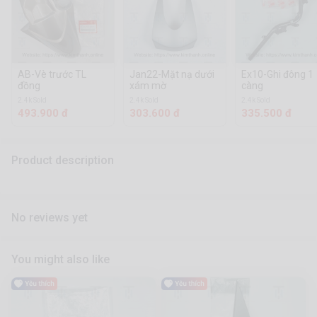
AB-Vè trước TL
Jan22-Mặt nạ dưới
Ex10-Ghi đông 1
đồng
xám mờ
càng
2.4k Sold
2.4k Sold
2.4k Sold
493.900 đ
303.600 đ
335.500 đ
Product description
No reviews yet
You might also like