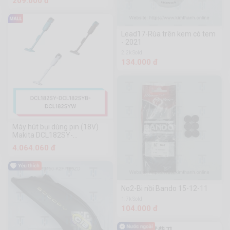
209.000 đ
Lead17-Rùa trên kem có tem
- 2021
2.2k Sold
134.000 đ
Máy hút bụi dùng pin (18V)
Makita DCL182SY-
DCL182SYB-DCL182SYW
4.064.060 đ
No2-Bi nồi Bando 15-12-11
1.7k Sold
104.000 đ