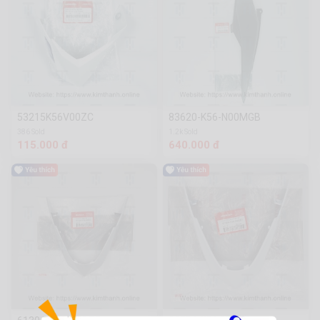
53215K56V00ZC
83620-K56-N00MGB
386 Sold
1.2k Sold
115.000 đ
640.000 đ