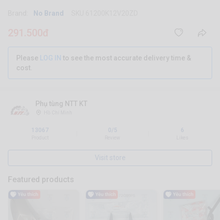
Brand:
No Brand
SKU 61200K12V20ZD
291.500đ
Please
LOG IN
to see the most accurate delivery time &
cost.
Phụ tùng NTT KT
Hồ Chí Minh
13067
0/5
6
|
|
Product
Review
Likes
Visit store
Featured products