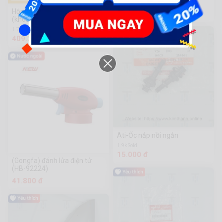
216 Sold
Hộp nhựa đựng công cụ 20"
13.000 đ
(khóa nhựa) PBX2001
1.7k Sold
409.200 đ
Ati-Ốc nắp nồi ngắn
1.9k Sold
15.000 đ
(Gongfa) đánh lửa điện tử
(HB-92224)
41.800 đ