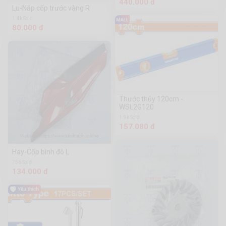
440.000 đ
Lu-Nắp cốp trước vàng R
1.4k Sold
80.000 đ
Thước thủy 120cm -
WSL2G120
1.9k Sold
157.080 đ
Hay-Cốp bình đô L
756 Sold
134.000 đ