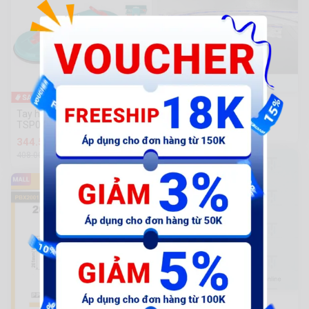
-16%
Cần hít ốc dài 300mm
Tay hít kính 2 chấu Total
Kingtony 2121-12 5.0
TSP02501
204.000 đ
344.520 đ
408.000đ
AB-NGC - Vấu em bé R