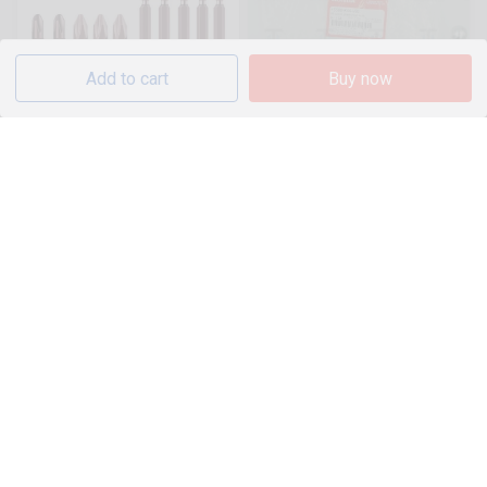
Add to cart
Buy now
Dragon S2 Màu Đỏ Côn Nhị
AB-Tay dầu R - K44V81
Khúc Cộng Với Đầu Lô Gió
370 Sold
Chéo Cứng
12.120 đ
600.000 đ