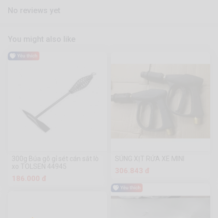
No reviews yet
You might also like
300g Búa gõ gỉ sét cán sắt lò
SÚNG XỊT RỬA XE MINI
xo TOLSEN 44945
306.843 đ
186.000 đ