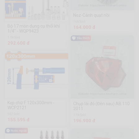
Noz-Cánh quạt nồi
766 Sold
Bộ 17 món dụng cụ thổi khí
164.000 đ
1/4" - WQP9423
1.9k Sold
292.600 đ
Kẹp chữ F 120x300mm -
Chụp lái đỏ (Đèn sau) AB 110
WCP2121
2011
967 Sold
1.9k Sold
155.595 đ
196.900 đ