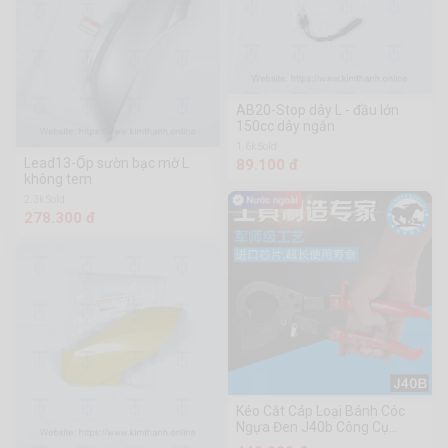
AB20-Stop dây L - đầu lớn
150cc dây ngắn
1.6k Sold
Lead13-Ốp sườn bạc mờ L
89.100 đ
không tem
2.3k Sold
278.300 đ
Kéo Cắt Cáp Loại Bánh Cóc
Ngựa Đen J40b Công Cụ
Phần Cứng Chuanmu