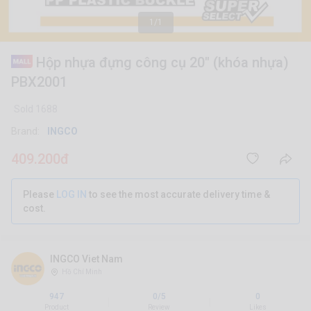
1/1
Hộp nhựa đựng công cụ 20" (khóa nhựa)
PBX2001
Sold 1688
Brand:
INGCO
409.200đ
Please
LOG IN
to see the most accurate delivery time &
cost.
INGCO Viet Nam
Hồ Chí Minh
947
0/5
0
|
|
Product
Review
Likes