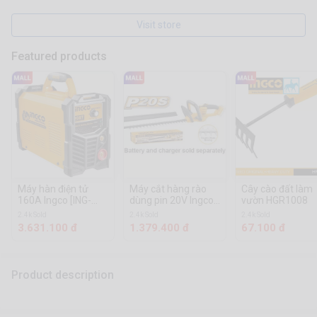
Visit store
Featured products
Máy hàn điện tử
Máy cắt hàng rào
Cây cào đất làm
160A Ingco [ING-
dùng pin 20V Ingco
vườn HGR1008
MMA1606]
[CHTLI20018]
2.4k Sold
2.4k Sold
2.4k Sold
3.631.100 đ
1.379.400 đ
67.100 đ
Product description