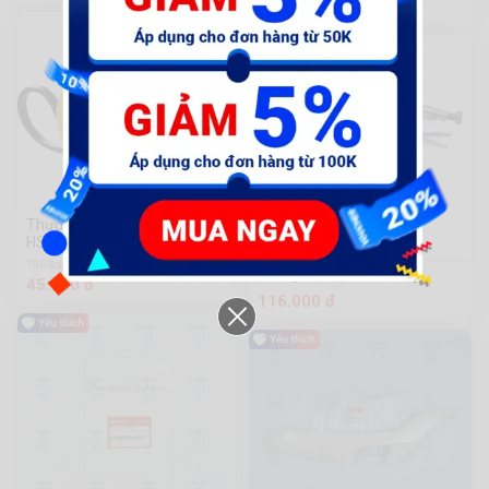
194.000 đ
Thước kéo thép nền vàng
HSMT26519
796 Sold
(Gongfa) Kẹp xích
45.100 đ
116.000 đ