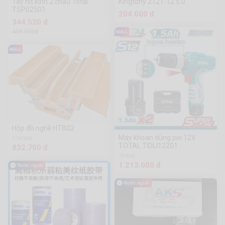
Tay hít kính 2 chấu Total
Kingtony 2121-12 5.0
TSP02501
204.000 đ
344.520 đ
408.000đ
Hộp đồ nghề HTB02
Máy khoan dùng pin 12V
1.9k Sold
TOTAL TIDLI12201
832.700 đ
75 Sold
1.213.000 đ