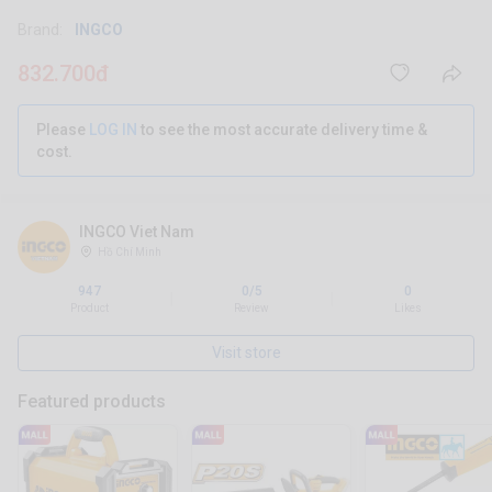
Brand:
INGCO
832.700đ
Please
LOG IN
to see the most accurate delivery time &
cost.
INGCO Viet Nam
Hồ Chí Minh
947
0/5
0
|
|
Product
Review
Likes
Visit store
Featured products