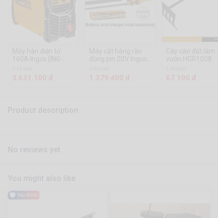
Máy hàn điện tử
Máy cắt hàng rào
Cây cào đất làm
160A Ingco [ING-
dùng pin 20V Ingco
vườn HGR1008
MMA1606]
[CHTLI20018]
2.4k Sold
2.4k Sold
2.4k Sold
3.631.100 đ
1.379.400 đ
67.100 đ
Product description
No reviews yet
You might also like