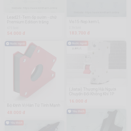
Lead21-Tem ốp sườn - chữ
Vis15-Nẹp kem L
Premium Edition trắng
2.3k Sold
675 Sold
183.700 đ
54.000 đ
(Jiatai) Thượng Hải Người
Chuyển Đổi Không Khí 1P
16.000 đ
Bộ Định Vị Hàn Từ Tính Mạnh
48.000 đ