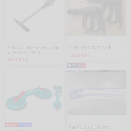
300g Búa gõ gỉ sét cán sắt lò
SÚNG XỊT RỬA XE MINI
xo TOLSEN 44945
306.843 đ
186.000 đ
-16%
Cần hít ốc dài 300mm