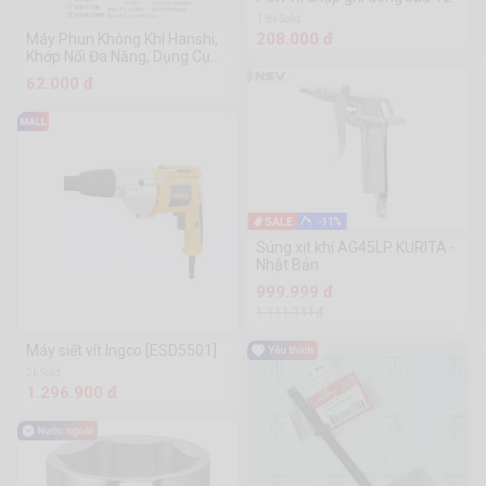
1.8k Sold
208.000 đ
Máy Phun Không Khí Hanshi,
Khớp Nối Đa Năng, Dụng Cụ
Phần Cứng Chuanmu
62.000 đ
-11%
Súng xịt khí AG45LP KURITA -
Nhật Bản
999.999 đ
1.111.111đ
Máy siết vít Ingco [ESD5501]
2k Sold
1.296.900 đ