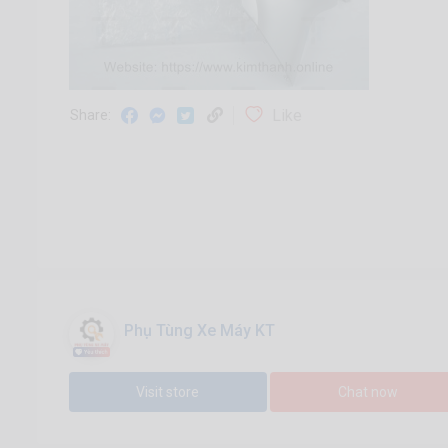
Like
Share:
Phụ Tùng Xe Máy KT
Visit store
Chat now