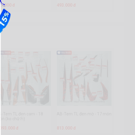
93.000 đ
493.000 đ
B-Tem TL đen cam - 18
AB-Tem TL đen mờ - 17 món
n (ko chữ Fi)
.093.000 đ
813.000 đ