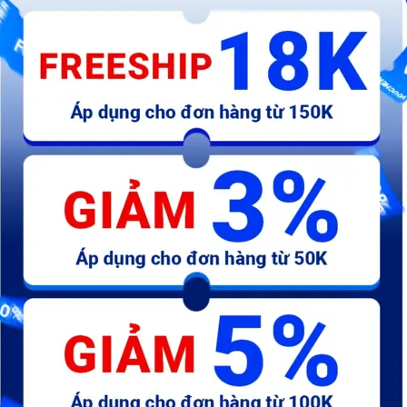
454.000 đ
480.000 đ
4
AB-Tem má honda đỏ - chữ
AB-Tem mặt nạ - chữ Honda
A
honda 110mm - kđ
Hãng - kđ
mó
21.000 đ
81.000 đ
1