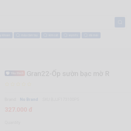
y khoan
máy cầm tay
kìm cắt
wynn's
đá mài
Gran22-Ốp sườn bạc mờ R
Brand:
No Brand
SKU BJJF173100P5
327.000 đ
Quantity