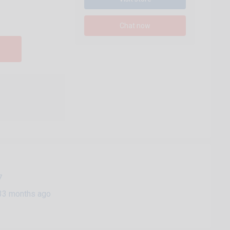
Chat now
7
33 months ago