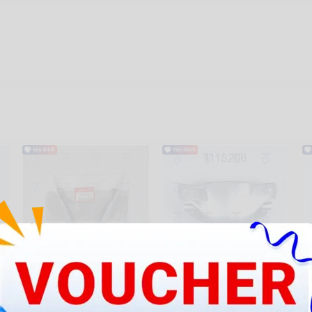
61304-K56-N00ZC
@J-Đầu bạc
@