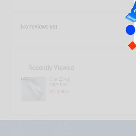
No reviews yet
Recently Viewed
Gran22-Ốp
sườn bạc
mờ R
327.000 đ