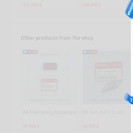
115.000 đ
640.000 đ
Other products from the shop
AB-Phản quang đuôi bảng số
AB-Tem chữ Fi TL xám
35.000 đ
28.000 đ