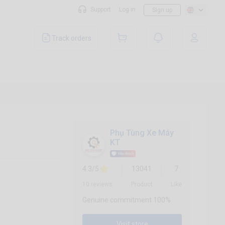
Support
Log in
Sign up
Track orders
Phụ Tùng Xe Máy
KT
4.3/5
13041
7
10 reviews
Product
Like
Genuine commitment 100%
Visit store