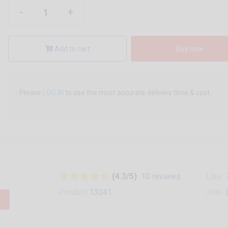
-
+
Add to cart
Buy now
Please
LOG IN
to see the most accurate delivery time & cost.
(4.3/5)
10 reviews
Like
Product
13041
Join