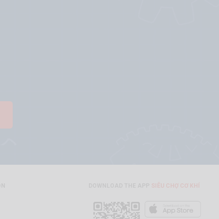
ON
DOWNLOAD THE APP
SIÊU CHỢ CƠ KHÍ