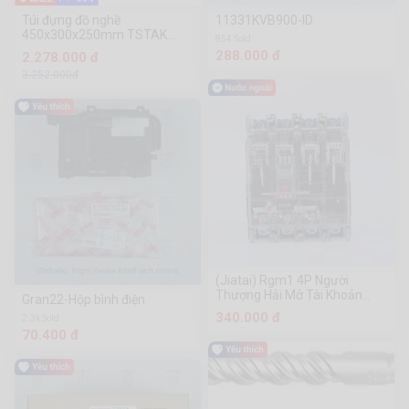
Túi đựng đồ nghề
11331KVB900-ID
450x300x250mm TSTAK
854 Sold
Dewalt DWST82991-1
288.000 đ
2.278.000 đ
3.252.000đ
(Jiatai) Rgm1 4P Người
Thượng Hải Mở Tài Khoản
Gran22-Hộp bình điện
Không Khí Trong Suốt
340.000 đ
2.3k Sold
70.400 đ