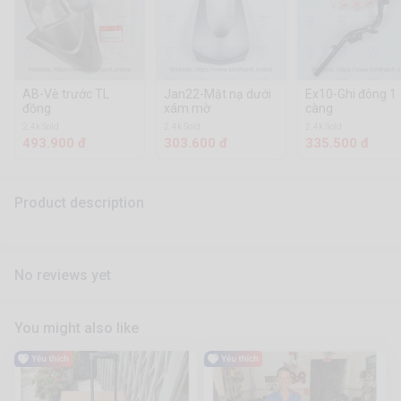
AB-Vè trước TL
Jan22-Mặt nạ dưới
Ex10-Ghi đông 1
đồng
xám mờ
càng
2.4k Sold
2.4k Sold
2.4k Sold
493.900 đ
303.600 đ
335.500 đ
Product description
No reviews yet
You might also like