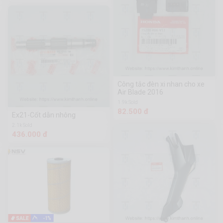
Công tắc đèn xi nhan cho xe
Air Blade 2016
1.9k Sold
82.500 đ
Ex21-Cốt dẫn nhông
2.1k Sold
436.000 đ
-1%