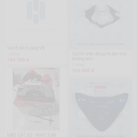
Vis15-Đế 3 càng VN
CLK15-Viền đồng hồ đen mờ
1.8k Sold
không tem
183.700 đ
2.1k Sold
255.000 đ
MÁY CẮT GỖ - NHẬT BẢN