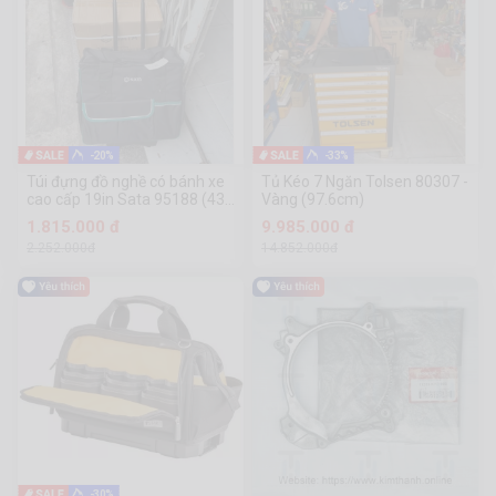
-20%
-33%
Túi đựng đồ nghề có bánh xe
Tủ Kéo 7 Ngăn Tolsen 80307 -
cao cấp 19in Sata 95188 (430
Vàng (97.6cm)
× 240 × 380mm)
1.815.000 đ
9.985.000 đ
2.252.000đ
14.852.000đ
-30%