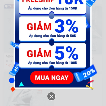
AB-Rùa TL đen bóng
Win21-Viền đồng hồ trắng
1k Sold
1.1k Sold
141.000 đ
146.000 đ