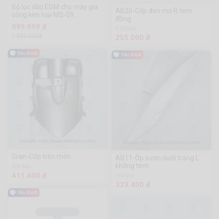
Bộ lọc dầu EDM cho máy gia
AB20-Cốp đen mờ R tem
công kim loại MS-09
đồng
(150x31x375) Trung Quốc
999.999 đ
1.3k Sold
1.000.000đ
255.000 đ
Gran-Cốp trên môn
AB11-Ốp sườn dưới trắng L
không tem
624 Sold
411.400 đ
196 Sold
323.400 đ