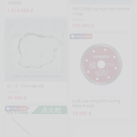
1900W
SH13-Mặt nạ mực tem Honda
1.014.000 đ
+ logo
580 Sold
225.000 đ
Ex 15 - Gon nắp nồi
852 Sold
85.000 đ
Lưỡi cưa sóng kim cương
Hans 4 inch
18.000 đ