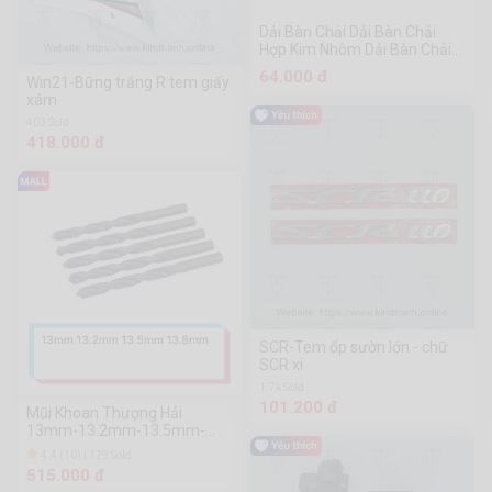
Dải Bàn Chải Dải Bàn Chải
Hợp Kim Nhôm Dải Bàn Chải
Chống Gió Và Chống Bụi Bàn
64.000 đ
Win21-Bững trắng R tem giấy
Chải Công Nghiệp Dải Bàn
xám
Chải Hợp Kim Nhôm Dải Bàn
Chải Kín Dải Bàn Chải Chống
403 Sold
Bụi Dải Bàn Chải Chống Bụi
418.000 đ
Bàn Chải Dải Nylon
SCR-Tem ốp sườn lớn - chữ
SCR xi
1.7k Sold
101.200 đ
Mũi Khoan Thượng Hải
13mm-13.2mm-13.5mm-
13.8mm
4.4 (10) | 129 Sold
515.000 đ