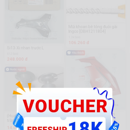
Mũi khoan bê tông đuôi gài
Ingco [DBH1211804]
1.3k Sold
106.260 đ
Si13-Xi nhan trước L
612 Sold
248.000 đ
Win21-Bững đô mờ L tem
(Hualian) đui đèn trần trần
cánh chim
trần trần
172 Sold
14.000 đ
418.000 đ