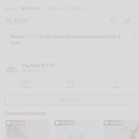
Brand:
No Brand
SKU BJJH212B0000
70.400đ
Please
LOG IN
to see the most accurate delivery time &
cost.
Phụ tùng NTT KT
Hồ Chí Minh
13067
0/5
6
|
|
Product
Review
Likes
Visit store
Featured products