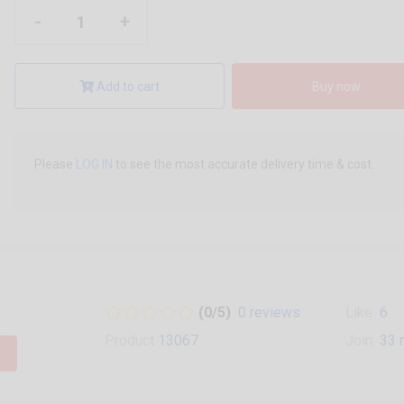
-
+
Add to cart
Buy now
Please
LOG IN
to see the most accurate delivery time & cost.
(0/5)
0 reviews
Like
6
Product
13067
Join
33 