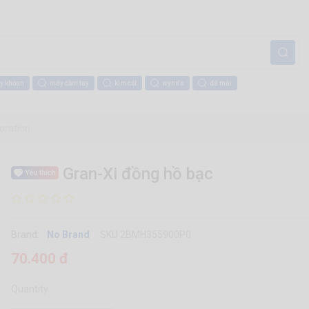
y khoan
máy cầm tay
kìm cắt
wynn's
đá mài
coration
Gran-Xi đồng hồ bạc
Brand:
No Brand
SKU 2BMH355900P0
70.400 đ
Quantity