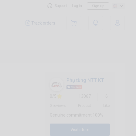
Support
Log in
Sign up
Track orders
Phụ tùng NTT KT
0/5
13067
6
0 reviews
Product
Like
Genuine commitment 100%
Visit store