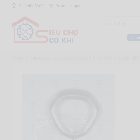
Sell with SCCK
Download app
má
Home
Motorcycle accessories & toys
Vehicle stickers - de