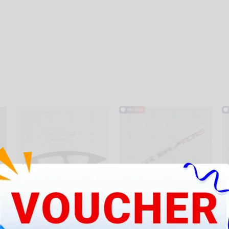
Ex10-Trang trí xi nhan đen
Tem ốp sườn chữ nổi cho xe
P
mờ R
Air Blade 2016 màu đỏ