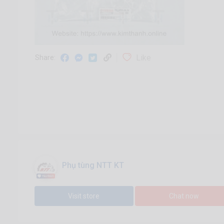
Like
Share:
Phụ tùng NTT KT
Visit store
Chat now