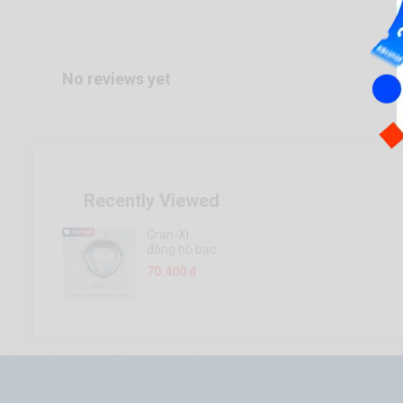
No reviews yet
Recently Viewed
Gran-Xi
đồng hồ bạc
70.400 đ