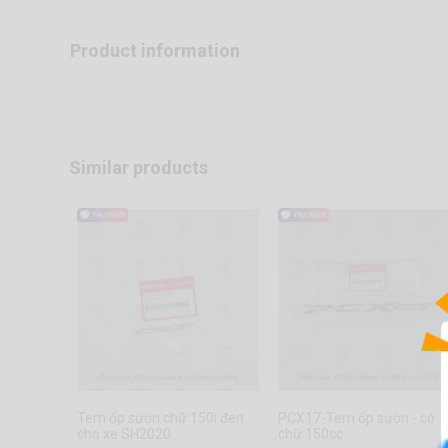
Product information
Similar products
Tem ốp sườn chữ 150i đen
PCX17-Tem ốp sườn - có
cho xe SH2020
chữ 150cc