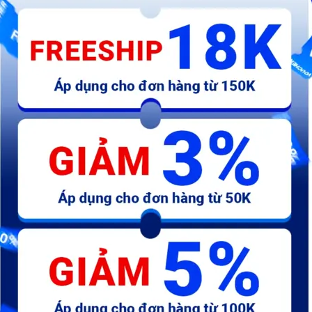
55.000 đ
63.800 đ
7
số
AB-Tem chữ Fi TL xám
AB-Tem má honda đỏ - chữ
A
honda 110mm - kđ
Hã
25.300 đ
19.800 đ
7