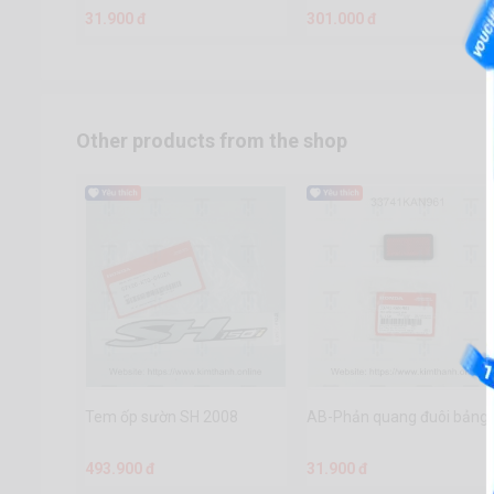
31.900 đ
301.000 đ
Other products from the shop
Tem ốp sườn SH 2008
AB-Phản quang đuôi bảng 
493.900 đ
31.900 đ