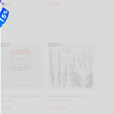
5.000 đ
61.000 đ
B-Tem mặt nạ - chữ Honda
AB-Tem TL đen cam - 18
ng - kđ
món (ko chữ Fi)
5.900 đ
1.037.300 đ