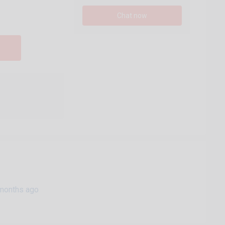
Chat now
months ago