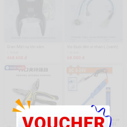
Gran-Mặt nạ lớn xám
Vis-Đuôi đèn xi nhan L (xanh)
1.1k Sold
1.3k Sold
468.600 đ
68.000 đ
Thiết bị kiểm tra mạch điện xe
ô tô DC 6-24V - WTP414501