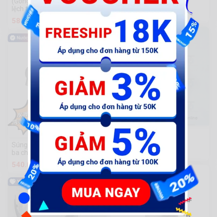
(Gongfa) Kìm tiết kiệm sức lực
2k Sold
lệch tâm thương hiệu
27.830 đ
Yingsheng
58.000 đ
Ex18-Viền đồng hồ lam
226 Sold
Súng màu xám đen bồn rửa
176.000 đ
ba chức năng kéo vòi nóng
lạnh
540.000 đ