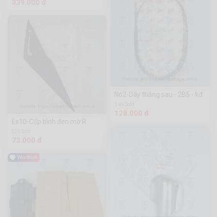
339.000 đ
No2-Dây thắng sau - 2B5 - kđ
1.4k Sold
128.000 đ
Ex10-Cốp bình đen mờ R
526 Sold
73.000 đ