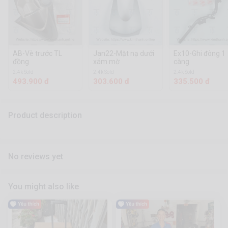
AB-Vè trước TL
Jan22-Mặt nạ dưới
Ex10-Ghi đông 1
đồng
xám mờ
càng
2.4k Sold
2.4k Sold
2.4k Sold
493.900 đ
303.600 đ
335.500 đ
Product description
No reviews yet
You might also like