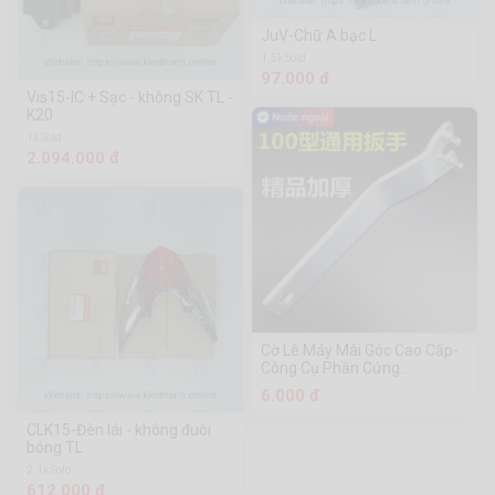
JuV-Chữ A bạc L
1.5k Sold
97.000 đ
Vis15-IC + Sạc - không SK TL -
K20
1k Sold
2.094.000 đ
Cờ Lê Máy Mài Góc Cao Cấp-
Công Cụ Phần Cứng
Chuanmu Loại 100
6.000 đ
CLK15-Đèn lái - không đuôi
bóng TL
2.1k Sold
612.000 đ