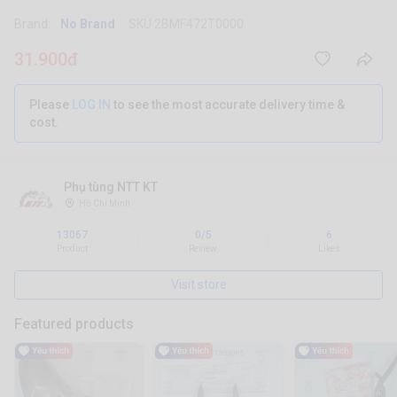
Brand:
No Brand
SKU 2BMF472T0000
31.900đ
Please
LOG IN
to see the most accurate delivery time &
cost.
Phụ tùng NTT KT
Hồ Chí Minh
13067
0/5
6
|
|
Product
Review
Likes
Visit store
Featured products