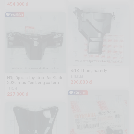
454.000 đ
Si13-Thùng hành lý
1.3k Sold
Nắp ốp sau tay lái xe Air Blade
230.000 đ
2020 màu đen bóng có tem
(NHB25M)
15 Sold
227.000 đ