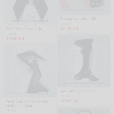
Si-Stop R cục đĩa - 18D
277 Sold
121.000 đ
SH17-Cốp trên xanh lá
700 Sold
213.000 đ
JuV-Bững trong đen R
918 Sold
218.000 đ
Win-Bững đen mờ L có tem
cánh chim trắng
347 Sold