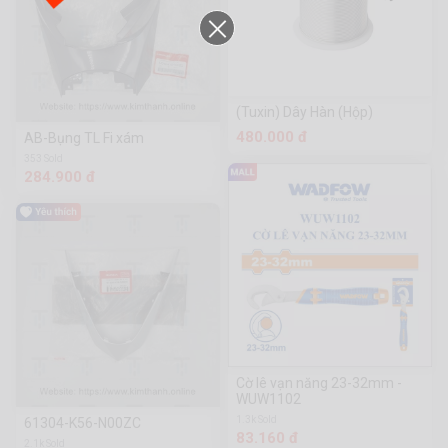
(Tuxin) Dây Hàn (Hộp)
480.000 đ
AB-Bụng TL Fi xám
353 Sold
284.900 đ
Cờ lê vạn năng 23-32mm -
WUW1102
1.3k Sold
61304-K56-N00ZC
83.160 đ
2.1k Sold