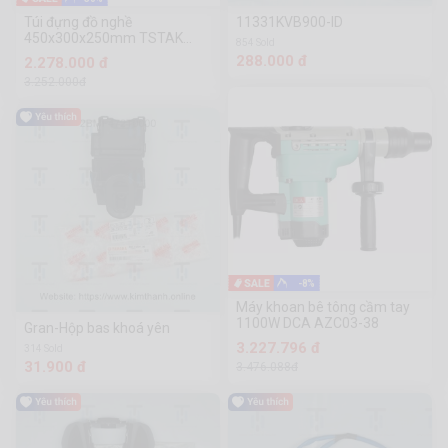
Túi đựng đồ nghề
11331KVB900-ID
450x300x250mm TSTAK
854 Sold
Dewalt DWST82991-1
288.000 đ
2.278.000 đ
3.252.000đ
-8%
Máy khoan bê tông cầm tay
1100W DCA AZC03-38
Gran-Hộp bas khoá yên
3.227.796 đ
314 Sold
31.900 đ
3.476.088đ