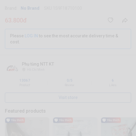
Brand:
No Brand
SKU 1S9F18710100
63.800đ
Please
LOG IN
to see the most accurate delivery time &
cost.
Phụ tùng NTT KT
Hồ Chí Minh
13067
0/5
6
|
|
Product
Review
Likes
Visit store
Featured products