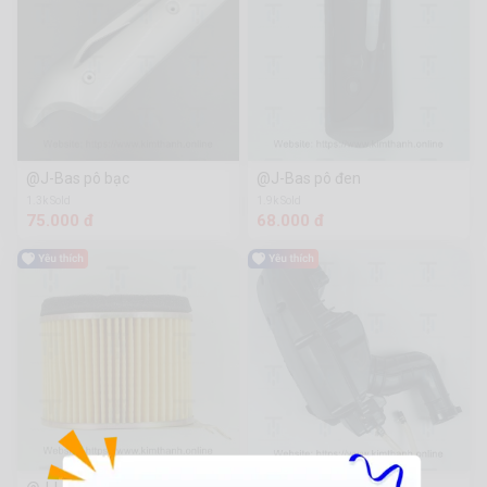
@J-Bas pô bạc
@J-Bas pô đen
1.3k Sold
1.9k Sold
75.000 đ
68.000 đ