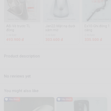
AB-Vè trước TL
Jan22-Mặt nạ dưới
Ex10-Ghi đông 1
đồng
xám mờ
càng
2.4k Sold
2.4k Sold
2.4k Sold
493.900 đ
303.600 đ
335.500 đ
Product description
No reviews yet
You might also like