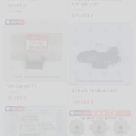
4.3 (10) | 1.1k Sold
tem giấy xám
55.000 đ
630 Sold
70.000đ
376.000 đ
Win-Bas yên VN
Dè trước Air Blade 2020
1.8k Sold
2k Sold
35.000 đ
104.000 đ