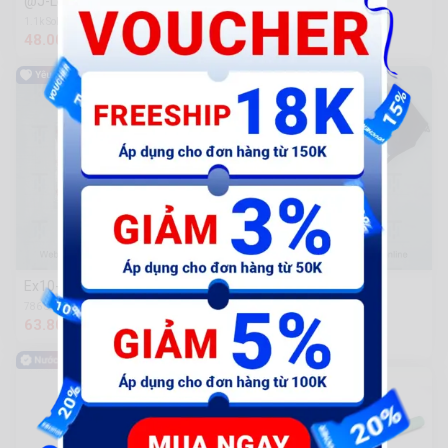
@J-Lọc gió - 2 bas
@J-Pô E
1.1k Sold
1.3k Sold
48.000 đ
267.000 đ
Ex10-Bình nước giải nhiệt
SH12-Ốp sườn dương R
không tem
786 Sold
63.800 đ
1.9k Sold
745.000 đ