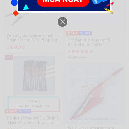
-38%
Kìm Sậy Budweiser 6 Inch
Thẳng Trong-6 Tay/Hộp Dụng
1/2 Cần chỉnh lực cơ 68-
Cụ Phần Cứng Chuanmu
340NM Sata 96313
30.400 đ
2.826.000 đ
4.528.000đ
-22%
Bộ dũa kim cương 3ly(3mm) -
4 kiểu Dẹp - Mo - Tam giác -
Tròn
Win21-Ốp sườn trên tươi L