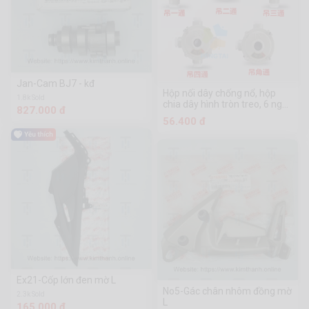
Jan-Cam BJ7 - kđ
Hộp nối dây chống nổ, hộp
1.8k Sold
chia dây hình tròn treo, 6 ngã
827.000 đ
DN20, hợp kim nhôm
56.400 đ
Ex21-Cốp lớn đen mờ L
No5-Gác chân nhôm đồng mờ
2.3k Sold
L
165.000 đ