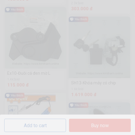
2.3k Sold
303.000 đ
Ex10-Đuôi cá đen mờ L
1.4k Sold
SH13-Khóa máy có chip
115.000 đ
1.6k Sold
1.619.000 đ
Add to cart
Buy now