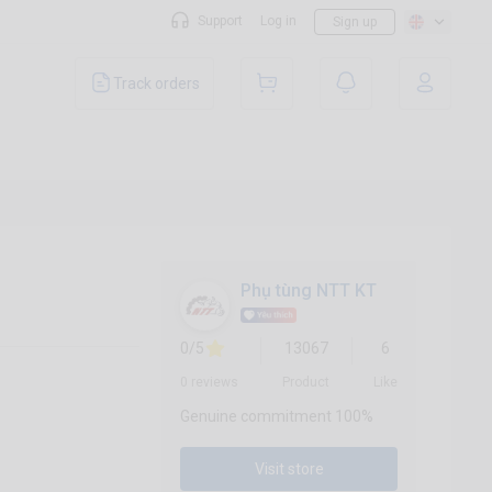
Support
Log in
Sign up
Track orders
Phụ tùng NTT KT
0/5
13067
6
0 reviews
Product
Like
Genuine commitment 100%
Visit store