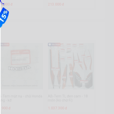
94.000 đ
213.000 đ
B-Tem mặt nạ - chữ Honda
AB-Tem TL đen cam - 18
ng - kđ
món (ko chữ Fi)
5.900 đ
1.037.300 đ