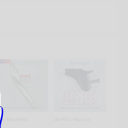
H12-Bas pô nhỏ
Jan-Pô E - Hộp có co