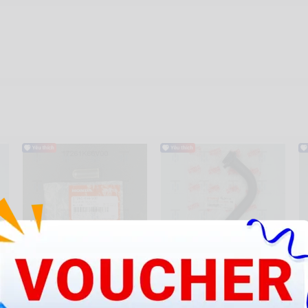
AB16-Pô E - Ống xả cặn dài -
No2-Pô - Cổ
S
trắng