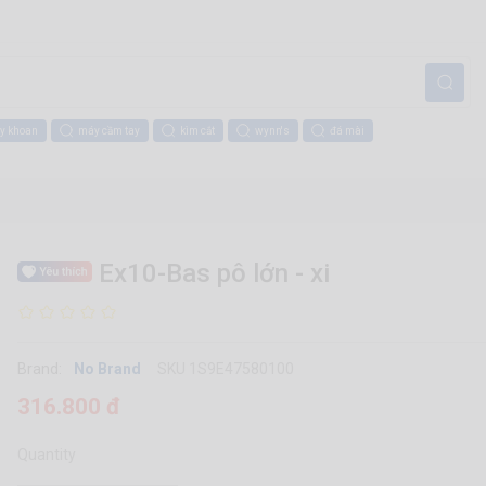
y khoan
máy cầm tay
kìm cắt
wynn's
đá mài
Ex10-Bas pô lớn - xi
Brand:
No Brand
SKU 1S9E47580100
316.800 đ
Quantity