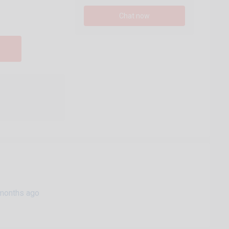
Chat now
months ago