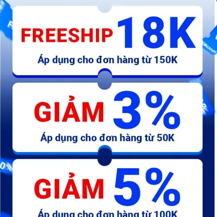
21.000 đ
240.000 đ
2
số
AB-Tem chữ Fi TL xám
AB-Tem má honda đỏ - chữ
A
honda 110mm - kđ
Hã
25.300 đ
19.800 đ
7