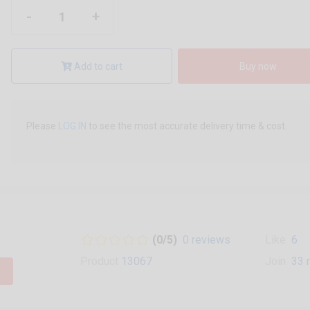
-
+
Add to cart
Buy now
Please
LOG IN
to see the most accurate delivery time & cost.
(0/5)
0 reviews
Like
6
Product
13067
Join
33 