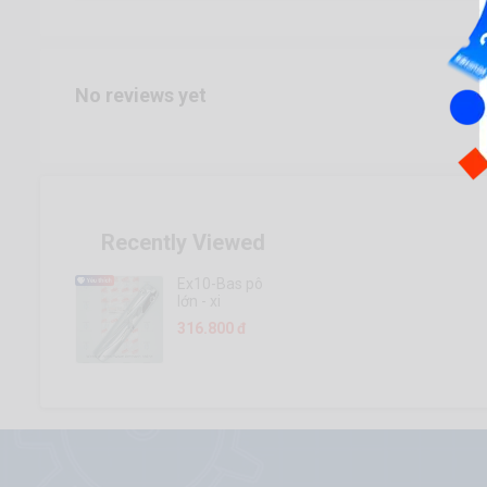
No reviews yet
Recently Viewed
Ex10-Bas pô
lớn - xi
316.800 đ