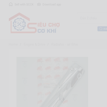
Sell with SCCK
Download app
má
Home
Engine & Drive
Radiator - air filter