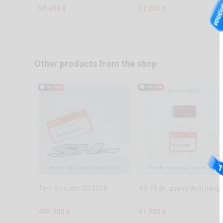
50.600 đ
57.200 đ
Other products from the shop
Tem ốp sườn SH 2008
AB-Phản quang đuôi bảng 
493.900 đ
31.900 đ