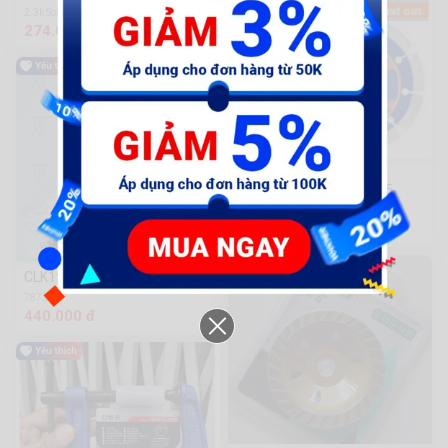
2.3k Sold
274.000 đ
Lưỡi cắt gạch khô-ướt
230x22.2mm - WDC1K05
1.4k Sold
148.500 đ
CLK15-Ốp sườn đen bóng R
787 Sold
440.000 đ