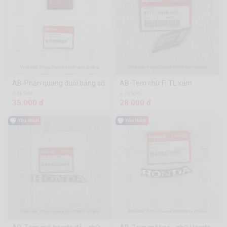
AB-Phản quang đuôi bảng số
AB-Tem chữ Fi TL xám
2.3k Sold
2.2k Sold
35.000 đ
28.000 đ