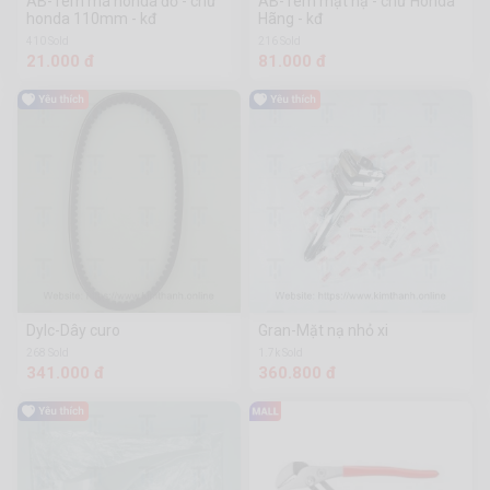
AB-Tem má honda đỏ - chữ
AB-Tem mặt nạ - chữ Honda
honda 110mm - kđ
Hãng - kđ
410 Sold
216 Sold
21.000 đ
81.000 đ
Dylc-Dây curo
Gran-Mặt nạ nhỏ xi
268 Sold
1.7k Sold
341.000 đ
360.800 đ