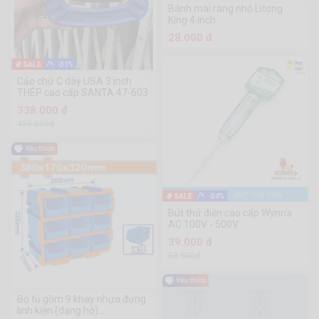
Bánh mài răng nhỏ Litong
King 4 inch
28.000 đ
-31%
Cảo chữ C dày USA 3 inch
THÉP cao cấp SANTA 47-603
338.000 đ
485.000đ
-34%
Bút thử điện cao cấp Wynn's
AC 100V - 500V
39.000 đ
58.500đ
Bộ tủ gồm 9 khay nhựa đựng
linh kiện (dạng hở)