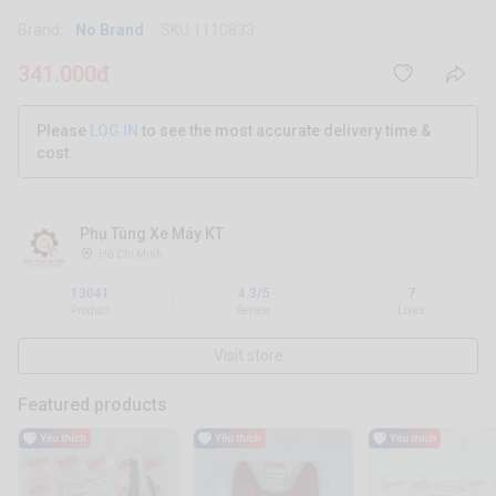
Brand:
No Brand
SKU 1110833
341.000đ
Please
LOG IN
to see the most accurate delivery time &
cost.
Phụ Tùng Xe Máy KT
Hồ Chí Minh
13041
4.3/5
7
|
|
Product
Review
Likes
Visit store
Featured products