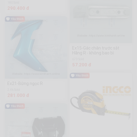
380x170x320 mm - WTB8330
180 Sold
290.400 đ
Ex15-Gác chân trước sắt
Hãng R - không bao bì
673 Sold
57.200 đ
Ex21-Bững ngọc R
2.4k Sold
281.000 đ