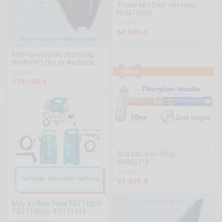
Thước kéo thép nền vàng
HSMT0805
229 Sold
64.680 đ
Mặt nạ nhỏ màu đen bóng
(NHA69P) cho xe Air Blade
2020
1.2k Sold
174.000 đ
Búa đầu tròn 450g -
WHM5316
1.9k Sold
97.405 đ
Máy Xịt Rửa Total TGT11236-
TGT113026- TGT11316