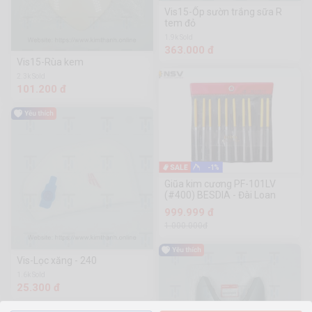
Vis15-Ốp sườn trắng sữa R
tem đỏ
1.9k Sold
363.000 đ
Vis15-Rùa kem
2.3k Sold
101.200 đ
-1%
Giũa kim cương PF-101LV
(#400) BESDIA - Đài Loan
999.999 đ
1.000.000đ
Vis-Lọc xăng - 240
1.6k Sold
25.300 đ