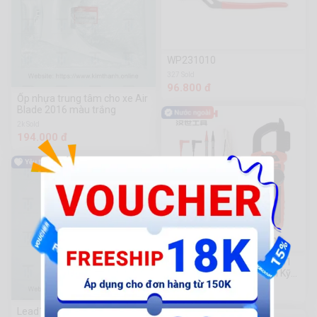
WP231010
327 Sold
96.800 đ
Ốp nhựa trung tâm cho xe Air
Blade 2016 màu trắng
2k Sold
194.000 đ
Công Cụ Phần Cứng HS-201
Chuanmu Trong Trao Đổi Kỹ
Thuật Số Hanshi
272.000 đ
Lead13-Bững đồng lợt L