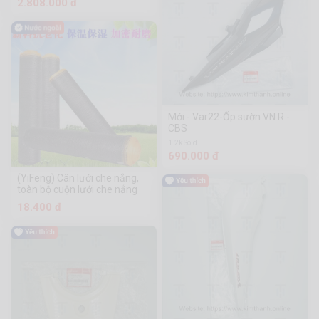
2.808.000 đ
Mới - Var22-Ốp sườn VN R -
CBS
1.2k Sold
690.000 đ
(YiFeng) Cân lưới che nắng,
toàn bộ cuộn lưới che nắng
18.400 đ