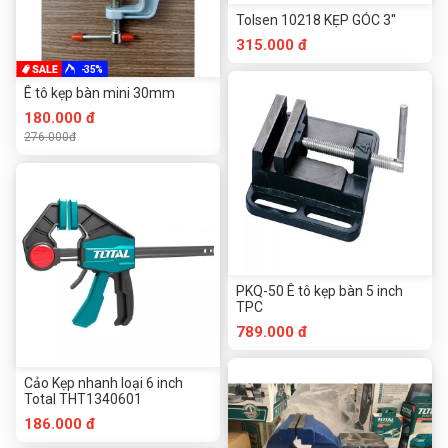
Tolsen 10218 KẸP GÓC 3''
315.000 đ
-35%
Ê tô kẹp bàn mini 30mm
180.000 đ
276.000đ
PKQ-50 Ê tô kẹp bàn 5 inch
TPC
789.000 đ
Cảo Kẹp nhanh loại 6 inch
Total THT1340601
186.000 đ