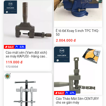
Ê tô Đế Xoay 5 inch TPC THQ-
50
2.004.000 đ
-32%
Cảo mắt sên (Vam đột xích)
xe máy KAPUSI - Hàng cao
cấp Nhật Bản
119.000 đ
172.500đ
-47%
Cảo Tháo Mắt Sên CENTURY
cho xe gắn máy