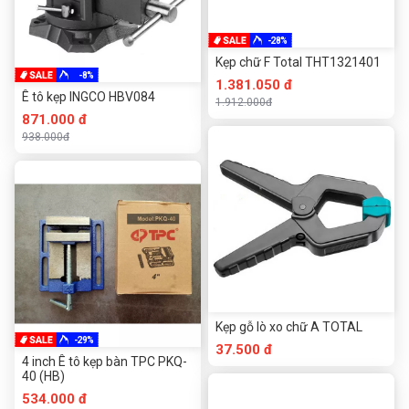
-28%
Kẹp chữ F Total THT1321401
-8%
1.381.050 đ
Ê tô kẹp INGCO HBV084
1.912.000đ
871.000 đ
938.000đ
Kẹp gỗ lò xo chữ A TOTAL
-29%
37.500 đ
4 inch Ê tô kẹp bàn TPC PKQ-
40 (HB)
534.000 đ