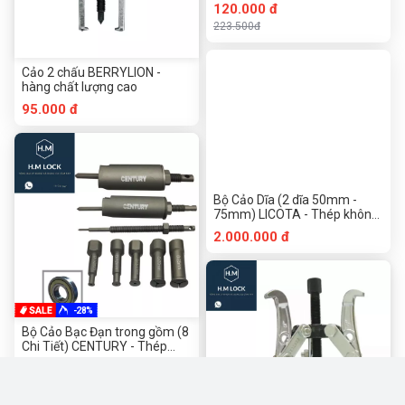
120.000 đ
223.500đ
Cảo 2 chấu BERRYLION -
hàng chất lượng cao
95.000 đ
Bộ Cảo Dĩa (2 dĩa 50mm -
75mm) LICOTA - Thép không
gỉ CR-MO
2.000.000 đ
-28%
Bộ Cảo Bạc Đạn trong gồm (8
Chi Tiết) CENTURY - Thép
không gỉ
333.700 đ
462.840đ