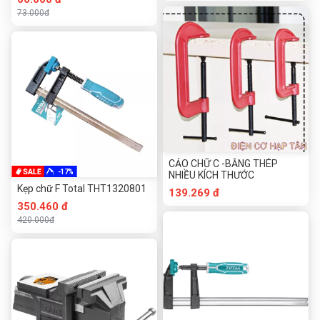
73.000đ
CẢO CHỮ C -BẰNG THÉP
-17%
NHIỀU KÍCH THƯỚC
Kẹp chữ F Total THT1320801
139.269 đ
350.460 đ
420.000đ