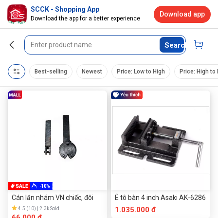
SCCK - Shopping App
Download app
Download the app for a better experience
Search
Best-selling
Newest
Price: Low to High
Price: High to
-10%
Cán lăn nhám VN chiếc, đôi
Ê tô bàn 4 inch Asaki AK-6286
1.035.000 đ
4.5 (10) | 2.3k Sold
66.000 đ