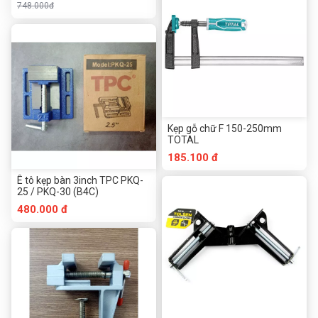
748.000đ
Kẹp gỗ chữ F 150-250mm
TOTAL
185.100 đ
Ê tô kẹp bàn 3inch TPC PKQ-
25 / PKQ-30 (B4C)
480.000 đ