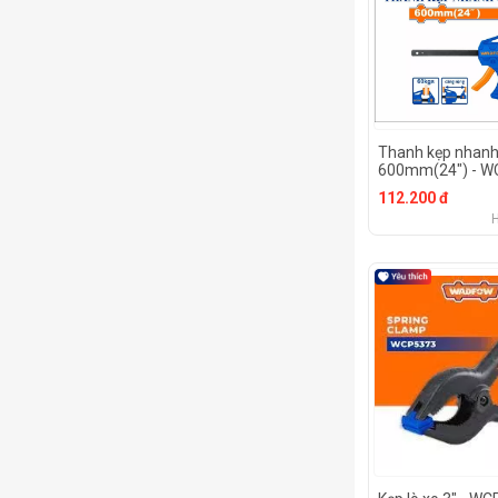
Thanh kẹp nhan
600mm(24") - W
112.200 đ