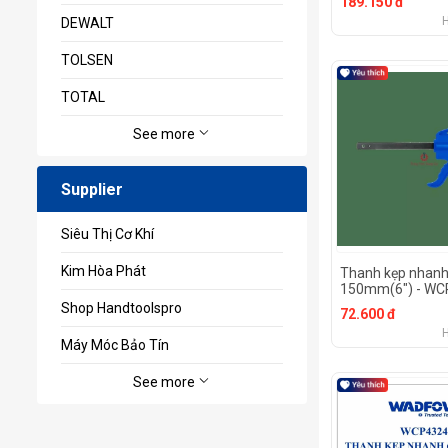
189.150 đ
DEWALT
TOLSEN
TOTAL
See more
Supplier
Siêu Thị Cơ Khí
Kim Hòa Phát
Thanh kẹp nhan
150mm(6") - WC
Shop Handtoolspro
72.600 đ
Máy Móc Bảo Tín
See more