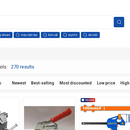
y khoan
máy cầm tay
kìm cắt
wynn's
đá mài
ols:
270 results
s:
Newest
Best-selling
Most discounted
Low price
High