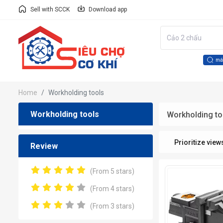
Sell with SCCK
Download app
má
Home
Workholding tools
Workholding tools
Workholding to
Prioritize view
Review
(From 5 stars)
(From 4 stars)
(From 3 stars)