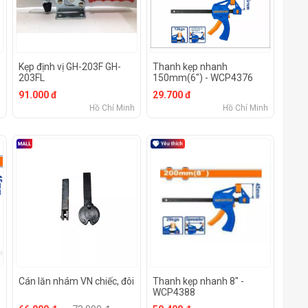
Kẹp định vị GH-203F GH-
Thanh kẹp nhanh
203FL
150mm(6") - WCP4376
91.000 đ
29.700 đ
h
Hồ Chí Minh
Hồ Chí Minh
Cán lăn nhám VN chiếc, đôi
Thanh kẹp nhanh 8" -
WCP4388