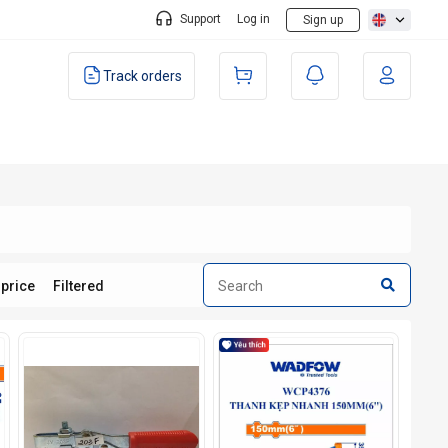
Support
Log in
Sign up
Track orders
 price
Filtered