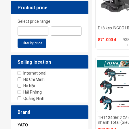
Product price
Select price range
Ê tô kẹp INGCO 
871.000 đ
938
Filter by price
Selling location
International
Hồ Chí Minh
Hà Nội
Hải Phòng
Quảng Ninh
Brand
THT1340602 Cảo
nhanh Total (Siêu
YATO
[chính hãng]