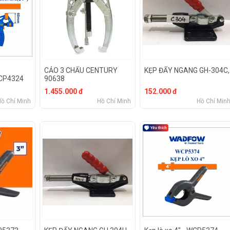
h
CẢO 3 CHẤU CENTURY
KẸP ĐẨY NGANG GH-304C,
CP4324
90638
1.455.000 đ
152.000 đ
Hồ Chí Minh
Hồ Chí Minh
Hồ Chí Min