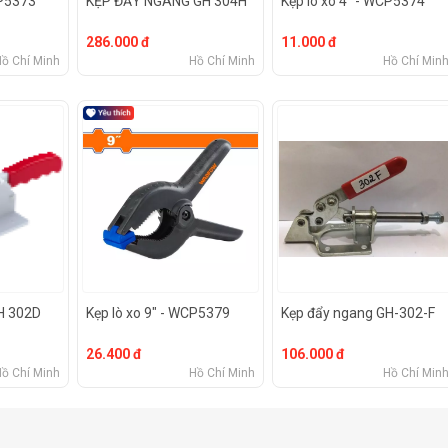
CP5373
KẸP ĐẨY NGANG GH 304H
Kẹp lò xo 4" - WCP5374
286.000 đ
11.000 đ
Hồ Chí Minh
Hồ Chí Minh
Hồ Chí Min
H 302D
Kẹp lò xo 9" - WCP5379
Kẹp đẩy ngang GH-302-F
26.400 đ
106.000 đ
Hồ Chí Minh
Hồ Chí Minh
Hồ Chí Min