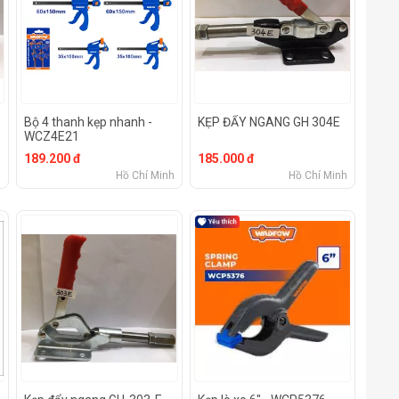
Bộ 4 thanh kẹp nhanh -
KẸP ĐẨY NGANG GH 304E
WCZ4E21
189.200 đ
185.000 đ
h
Hồ Chí Minh
Hồ Chí Minh