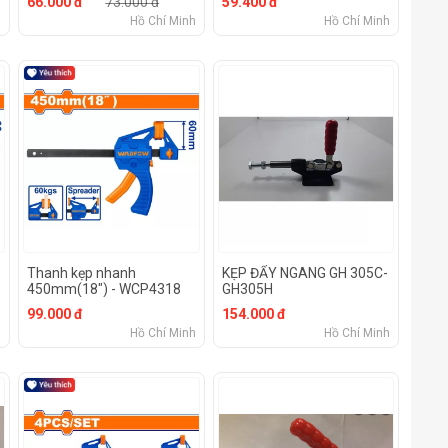
66.000 đ
73.000 đ
59.400 đ
h
Hồ Chí Minh
Hồ Chí Minh
Thanh kẹp nhanh
KẸP ĐẨY NGANG GH 305C-
450mm(18") - WCP4318
GH305H
99.000 đ
154.000 đ
h
Hồ Chí Minh
Hồ Chí Minh