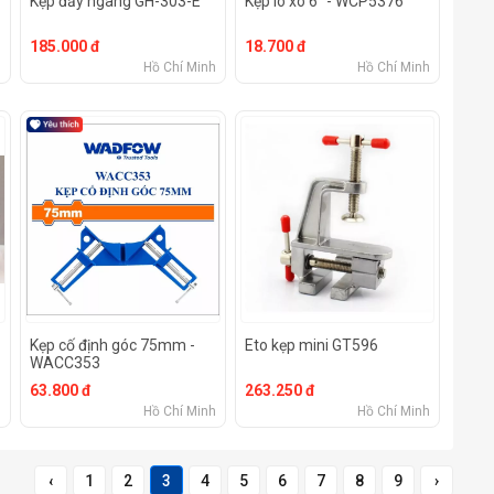
Kẹp đẩy ngang GH-303-E
Kẹp lò xo 6" - WCP5376
185.000 đ
18.700 đ
h
Hồ Chí Minh
Hồ Chí Minh
Kẹp cố định góc 75mm -
Eto kẹp mini GT596
WACC353
63.800 đ
263.250 đ
h
Hồ Chí Minh
Hồ Chí Minh
‹
1
2
3
4
5
6
7
8
9
›