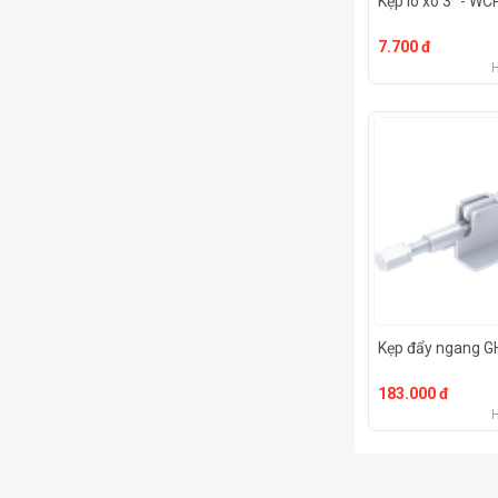
Kẹp lò xo 3" - W
7.700 đ
Kẹp đẩy ngang G
183.000 đ