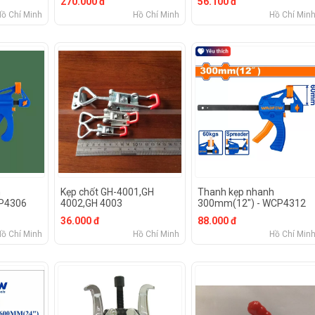
270.000 đ
56.100 đ
Hồ Chí Minh
Hồ Chí Minh
Hồ Chí Min
h
Kẹp chốt GH-4001,GH
Thanh kẹp nhanh
P4306
4002,GH 4003
300mm(12") - WCP4312
36.000 đ
88.000 đ
Hồ Chí Minh
Hồ Chí Minh
Hồ Chí Min