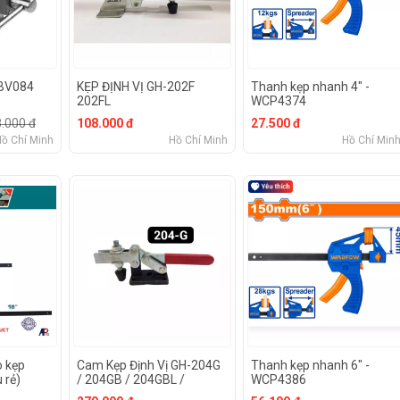
HBV084
KẸP ĐỊNH VỊ GH-202F
Thanh kẹp nhanh 4" -
202FL
WCP4374
.000 đ
108.000 đ
27.500 đ
Hồ Chí Minh
Hồ Chí Minh
Hồ Chí Min
 kẹp
Cam Kẹp Định Vị GH-204G
Thanh kẹp nhanh 6" -
 rẻ)
/ 204GB / 204GBL /
WCP4386
204GBLH