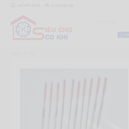
Sell with SCCK
Download app
má
Home
File