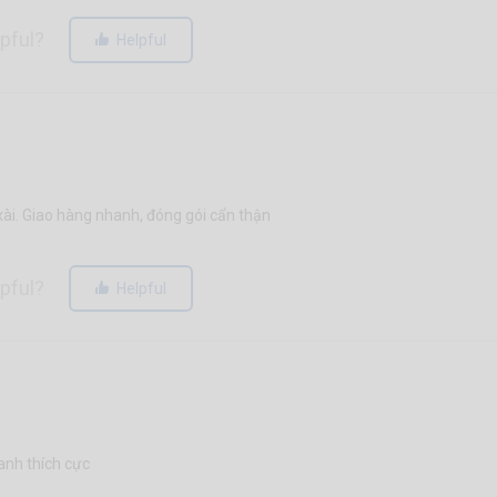
lpful?
Helpful
xài. Giao hàng nhanh, đóng gói cẩn thận
lpful?
Helpful
anh thích cực