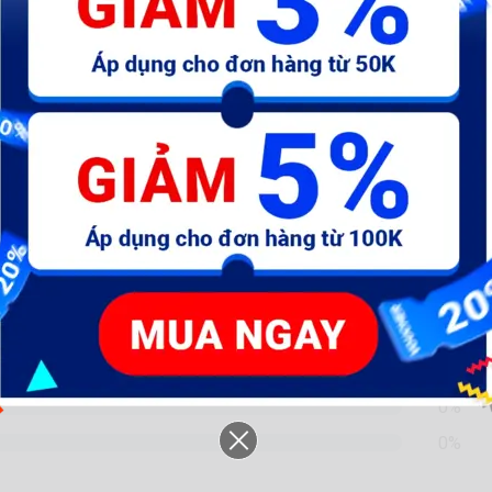
c
Kéo cắt da A1, A2, A3, P1, P2
Mũi đục đầu gài tròn, lục giác
Dĩ
 2
(Nhọn, dẹp)
qu
x 
24.000 đ
26.000 đ
16.000 đ
16.000 đ
9
70%
10%
20%
0%
0%