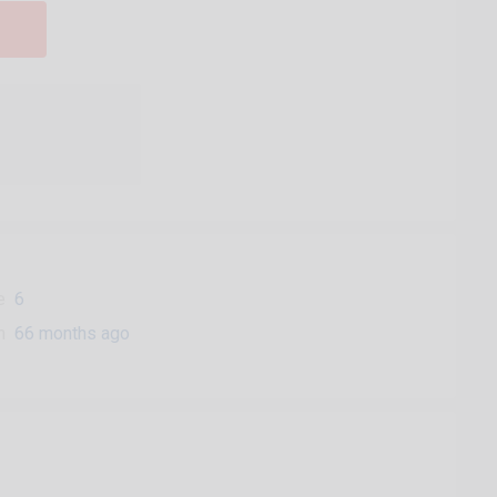
e
6
n
66 months ago