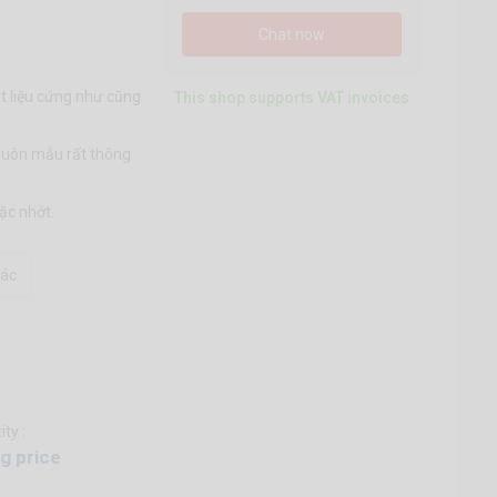
Chat now
t liệu cứng như cũng
This shop supports VAT invoices
 khuôn mẫu rất thông
ặc nhớt.
ác
ty :
g price