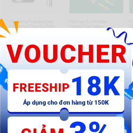
Chuanmu Yuanjiao Dao
Dũa Cao Su Hai Màu
F5
Chuanmu Công Cụ Phần
Feibao/Dũa Feibao
Fe
Cứng
(
124.000 đ
61.840 đ
9