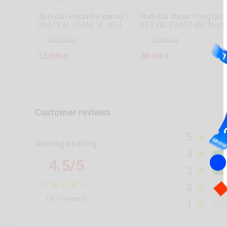
Đuôi đầu khoan Đài loan số 2
Đuôi đầu khoan Trung Quố
đầu 13 số - 2 đầu 16 - số 3
số 2 đầu 13 số 2 đầu 16 số
đầu 13 - số 3 đầu 16 - số 4
đầu 20
62.000 đ
55.000 đ
đầu 13 - số 4 đầu 16
52.000 đ
48.000 đ
Customer reviews
5
Average rating
4
4.5/5
3
2
(10 reviews)
1