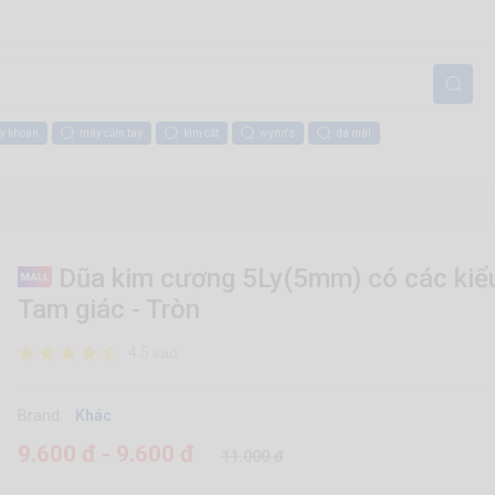
y khoan
máy cầm tay
kìm cắt
wynn's
đá mài
Dũa kim cương 5Ly(5mm) có các kiểu
Tam giác - Tròn
4.5 sao
Brand:
Khác
9.600 đ - 9.600 đ
11.000 đ