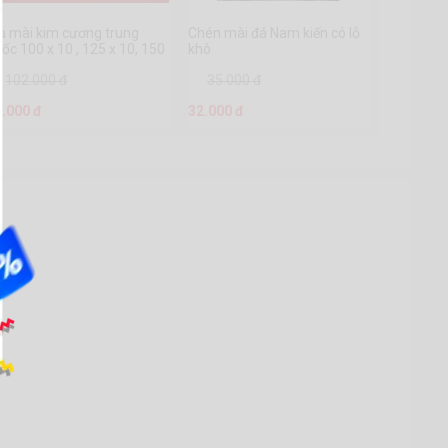
a mài kim cương trung
Chén mài đá Nam kiến có lỗ
ốc 100 x 10 , 125 x 10, 150
khô
10
102.000 đ
35.000 đ
2.000 đ
32.000 đ