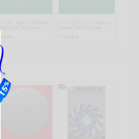
1-1001 Tập Tin Các Loại
F51-1002 Tập Tin Các Loại
ibao/Tập Tin Feibao
Feibao/Tập Tin Feibao
3X140Mm)
(4X160Mm)
5.080 đ
115.720 đ