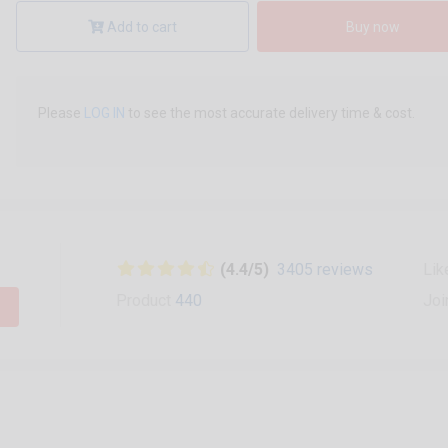
Add to cart
Buy now
Please
LOG IN
to see the most accurate delivery time & cost.
(4.4/5)
3405 reviews
Lik
Product
440
Joi