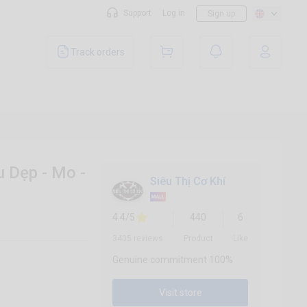
Support
Log in
Sign up
Track orders
 Dẹp - Mo -
Siêu Thị Cơ Khí
4.4/5
440
6
3405 reviews
Product
Like
Genuine commitment 100%
Visit store