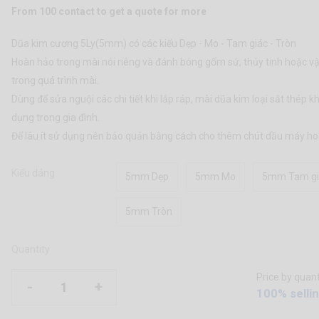
From 100 contact to get a quote for more
Dũa kim cương 5Ly(5mm) có các kiểu Dẹp - Mo - Tam giác - Tròn
Hoàn hảo trong mài nói riêng và đánh bóng gốm sứ, thủy tinh hoặc vậ
trong quá trình mài.
Dùng để sửa nguội các chi tiết khi lắp ráp, mài dũa kim loại sắt thép
dụng trong gia đình.
Để lâu ít sử dụng nên bảo quản bằng cách cho thêm chút dầu máy ho
Kiểu dáng
5mm Dẹp
5mm Mo
5mm Tam gi
5mm Tròn
Quantity
Price by quanti
-
+
100% sellin