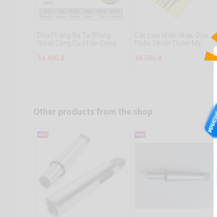
Dũa Phẳng Ba Tư (Răng
Các Loại Khác Nhau Dũa
Giữa) Công Cụ Phần Cứng
Phẫu Thuật Thẩm Mỹ
Chuanmu 8 Inch
34.400 đ
48.080 đ
Other products from the shop