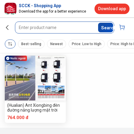
SCCK - Shopping App
Download app
Download the app for a better experience
Search
Best-selling
Newest
Price: Low to High
Price: High to
(Hualian) Ant Xiongbing đèn
đường năng lượng mặt trời
764.000 đ