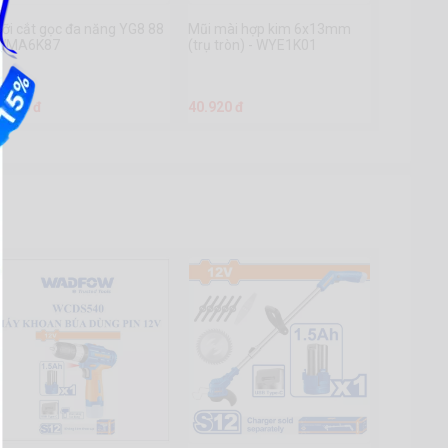
ỡi cắt gọc đa năng YG8 88
Mũi mài hợp kim 6x13mm
 WMA6K87
(trụ tròn) - WYE1K01
8.190 đ
40.920 đ