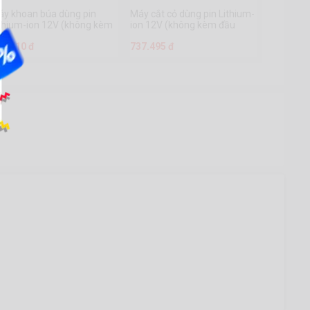
áy khoan búa dùng pin
Máy cắt cỏ dùng pin Lithium-
thium-ion 12V (không kèm
ion 12V (không kèm đầu
ầu sạc) - WCDS540
sạc)- WGTS512
76.710 đ
737.495 đ