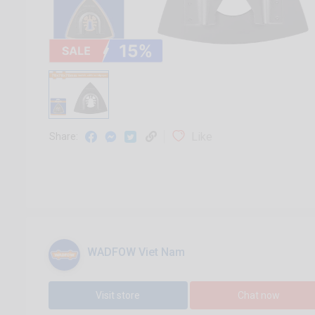
Like
Share:
WADFOW Viet Nam
Visit store
Chat now