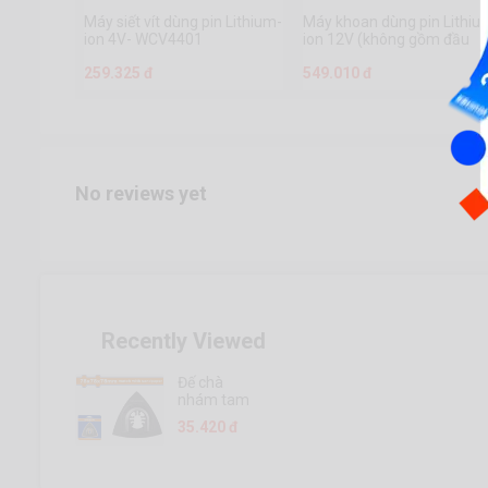
Máy siết vít dùng pin Lithium-
Máy khoan dùng pin Lithiu
ion 4V- WCV4401
ion 12V (không gồm đầu
sạc)- WCDS510
259.325 đ
549.010 đ
No reviews yet
Recently Viewed
Đế chà
nhám tam
giác (cho
35.420 đ
máy cắt gọc
đa năng) -
WMA8K80