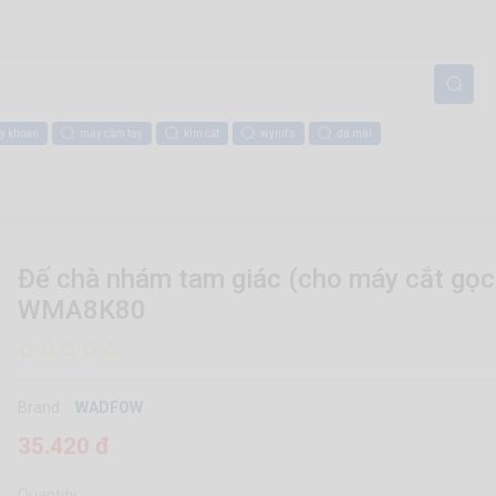
y khoan
máy cầm tay
kìm cắt
wynn's
đá mài
Đế chà nhám tam giác (cho máy cắt gọc 
WMA8K80
Brand:
WADFOW
35.420 đ
Quantity