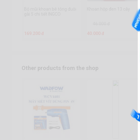
Bộ mũi khoan bê tông đuôi
Khoan hộp đen 13 cây
gài 5 chi tiết INGCO
46.000 đ
169.200 đ
40.000 đ
Other products from the shop