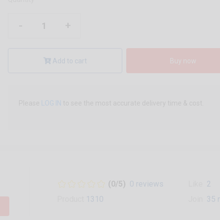
-
+
Add to cart
Buy now
Please
LOG IN
to see the most accurate delivery time & cost.
(0/5)
0 reviews
Like
2
Product
1310
Join
35 