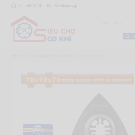
Sell with SCCK
Download app
má
Home
Saw blades/saw bars
Cutting Tools