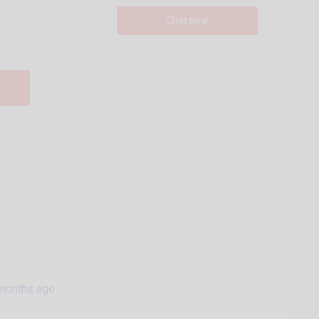
Chat now
months ago