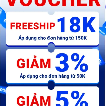
Dao vuông M2 (Đài Loan)
Mũi khoan bê tông đuôi gài
Lư
6Lx200 - 8Lx200 - 10Lx200
SDS Max Ingco
-
[DBH1242503]
78.000 đ
71.000 đ
264.495 đ
5