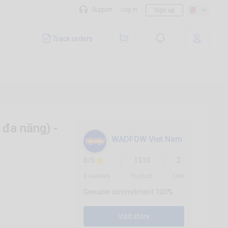
Support
Log in
Sign up
Track orders
đa năng) -
WADFOW Viet Nam
0/5
1310
2
0 reviews
Product
Like
Genuine commitment 100%
Visit store