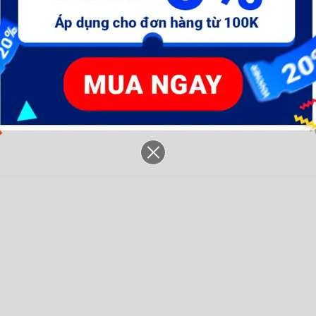
m-
Máy khoan dùng pin Lithium-
Máy khoan dùng pin Lithium-
M
ion 12V (không kèm đầu
ion 12V (không gồm đầu
Li
sạc)- WCDS520
sạc)- WCDS525
đ
654.005 đ
1.104.345 đ
7