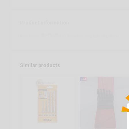
Product information
Kích thước: 78*78*78mm 9 cái/bộ Đóng gói bằng thẻ vỉ
Similar products