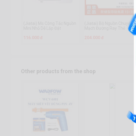
(Jiatai) Ms Công Tắc Nguồn
(Jiatai) Bộ Nguồn Chuyển
Mini Nhỏ Dễ Lắp Đặt
Mạch Đường Ray Thẻ
Mingwei Chính Hãng Dòng
116.000 đ
204.000 đ
HDR
Other products from the shop