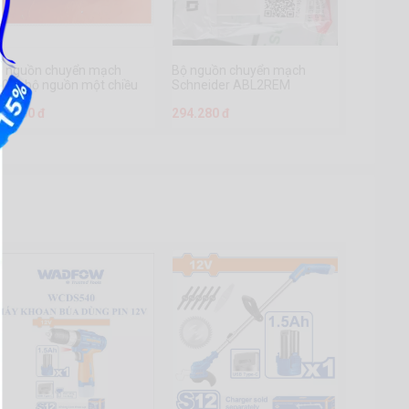
ộ nguồn chuyển mạch
Bộ nguồn chuyển mạch
50W, bộ nguồn một chiều
Schneider ABL2REM
00W S-
68.000 đ
294.280 đ