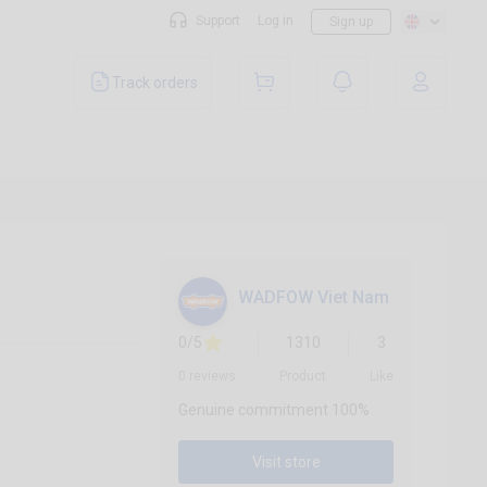
Support
Log in
Sign up
Track orders
WADFOW Viet Nam
0/5
1310
3
0 reviews
Product
Like
Genuine commitment 100%
Visit store