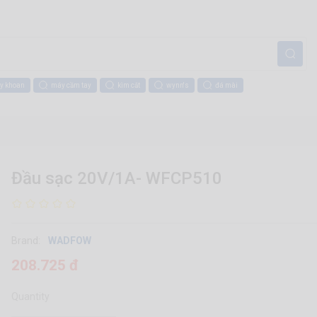
y khoan
máy cầm tay
kìm cắt
wynn's
đá mài
Đầu sạc 20V/1A- WFCP510
Brand:
WADFOW
208.725 đ
Quantity