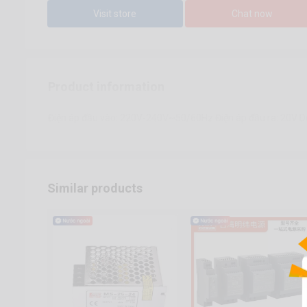
Visit store
Chat now
Product information
Điện áp đầu vào: 220V-240V~50/60Hz Điện áp đầu ra: 20V D
Similar products