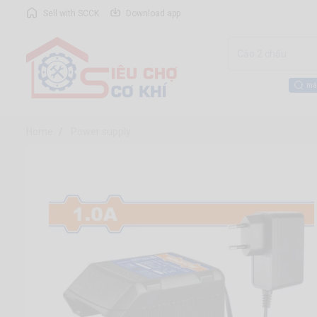
Sell with SCCK
Download app
má
Home
Power supply