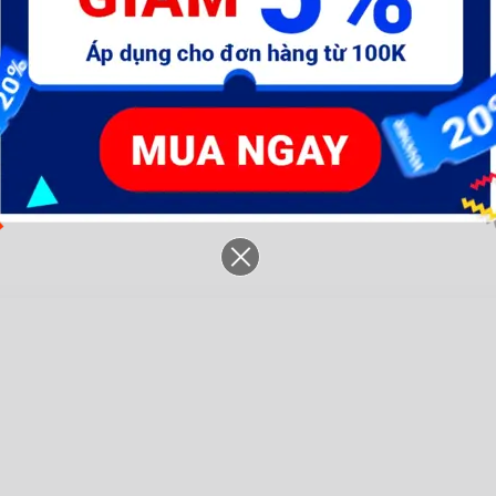
m-
Máy khoan dùng pin Lithium-
Máy khoan dùng pin Lithium-
M
ion 12V (không kèm đầu
ion 12V (không gồm đầu
Li
sạc)- WCDS520
sạc)- WCDS525
đ
654.005 đ
1.104.345 đ
7