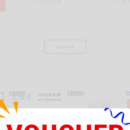
Product
1310
Join
35 
See more
òng điện đầu ra: 1A Đóng gói bằng hộp màu