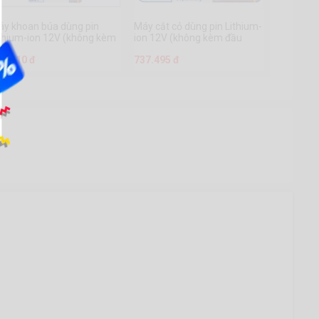
áy khoan búa dùng pin
Máy cắt cỏ dùng pin Lithium-
thium-ion 12V (không kèm
ion 12V (không kèm đầu
ầu sạc) - WCDS540
sạc)- WGTS512
76.710 đ
737.495 đ