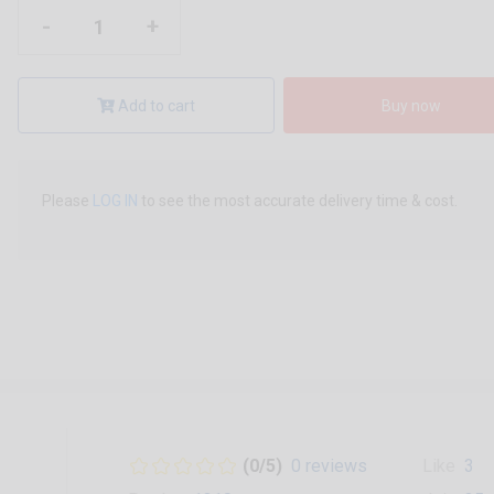
-
+
Add to cart
Buy now
Please
LOG IN
to see the most accurate delivery time & cost.
(0/5)
0 reviews
Like
3