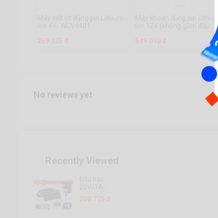
Máy siết vít dùng pin Lithium-
Máy khoan dùng pin Lithiu
ion 4V- WCV4401
ion 12V (không gồm đầu
sạc)- WCDS510
259.325 đ
549.010 đ
No reviews yet
Recently Viewed
Đầu sạc
20V/1A-
WFCP510
208.725 đ