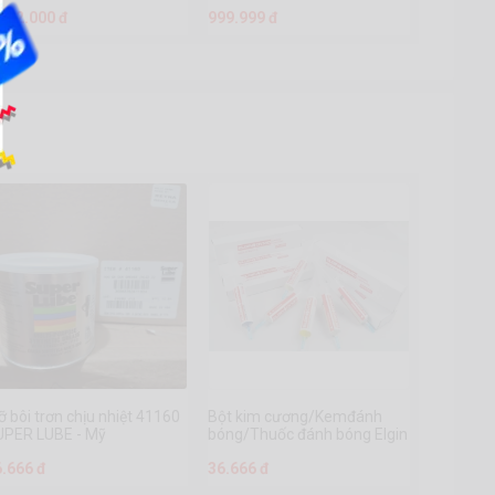
.592.000 đ
999.999 đ
 bôi trơn chịu nhiệt 41160
Bột kim cương/Kemđánh
UPER LUBE - Mỹ
bóng/Thuốc đánh bóng Elgin
Dymo - Mỹ
6.666 đ
36.666 đ