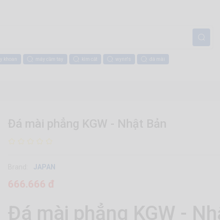
y khoan
máy cầm tay
kìm cắt
wynn's
đá mài
Đá mài phẳng KGW - Nhật Bản
Brand:
JAPAN
666.666 đ
Đá mài phẳng KGW - Nh