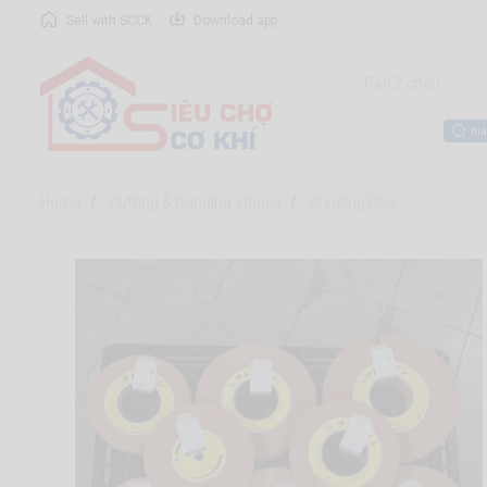
Sell with SCCK
Download app
má
Home
Cutting & Grinding stones
Grinding Disc