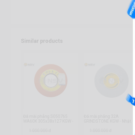
Similar products
Đá mài phẳng S050765
Đá mài phẳng 32A
WA60K 305x38x127 KGW -
GRINDSTONE KGW - Nhật
Nhật Bản
Bản
1.000.000 đ
1.000.000 đ