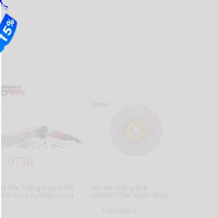
áy Mài Thẳng Ruiqi 9750
Đá mài phẳng 85A
50W Công Cụ Phần Cứng
GRINDSTONE KGW - Nhật
huanmu
Bản
1.000.000 đ