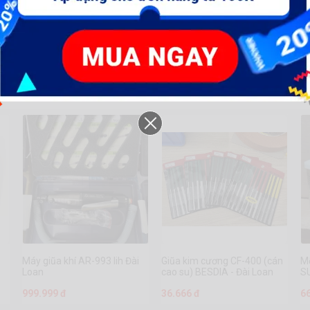
999.999 đ
117.000 đ
1
Máy giũa khí AR-993 lih Đài
Giũa kim cương CF-400 (cán
Mỡ
ó
Loan
cao su) BESDIA - Đài Loan
S
,
999.999 đ
36.666 đ
6