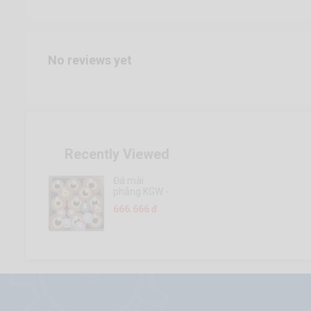
No reviews yet
Recently Viewed
Đá mài
phẳng KGW -
Nhật Bản
666.666 đ