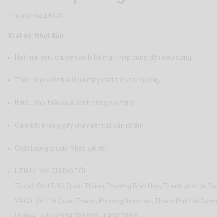
Thương hiệu: KGW
Xuất xứ: Nhật Bản
Hạt mài bén, chuyên xử lý bề mặt thép cứng đến siêu cứng
Thích hợp với nhiều loại máy mài trên thị trường,
Ít tiêu hao, hiệu quả đánh bóng vượt trội
Cam kết không gây cháy bề mặt sản phẩm
Chất lượng chuẩn Nhật, giá tốt
LIÊN HỆ VỚI CHÚNG TÔI
Trụ sở: Số 15/60 Quán Thánh, Phường Bình Hàn, Thành phố Hải Dư
VPGD: Số 116 Quán Thánh, Phường Bình Hàn, Thành Phố Hải Dươn
Hotline: zallo 0909.788.885 - 0909.788.8