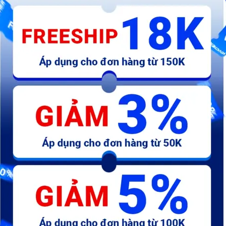
See more
Đá mài phẳng SG
Đá mài Belay một tấc
M
GRINDSTONE KGW - Nhật
9
Bản
C
1.000.000 đ