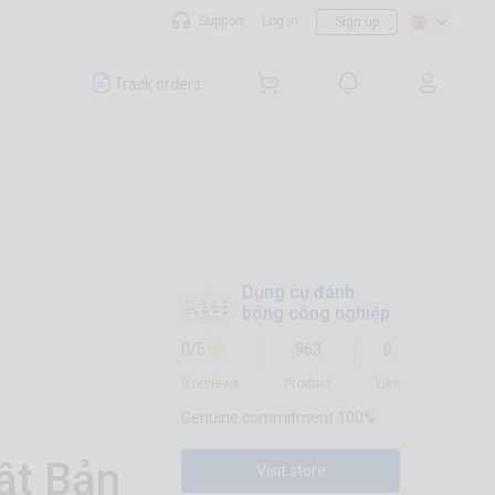
Support
Log in
Sign up
Track orders
Dụng cụ đánh
bóng công nghiệp
0/5
963
0
0 reviews
Product
Like
Genuine commitment 100%
ật Bản
Visit store