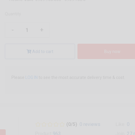
Quantity
-
+
Add to cart
Buy now
Please
LOG IN
to see the most accurate delivery time & cost.
(0/5)
0 reviews
Like
0
Product
963
Join
27 