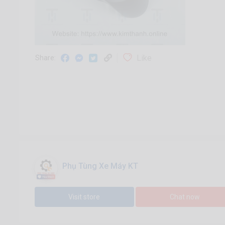
Like
Share:
Phụ Tùng Xe Máy KT
Visit store
Chat now