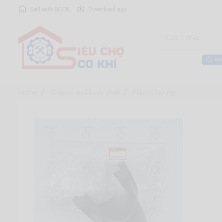
Sell with SCCK
Download app
má
Home
Chassis and body shell
Plastic fairing