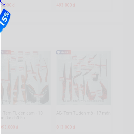
93.000 đ
493.000 đ
B-Tem TL đen cam - 18
AB-Tem TL đen mờ - 17 món
n (ko chữ Fi)
.093.000 đ
813.000 đ