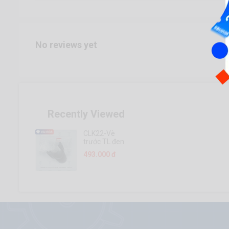
No reviews yet
Recently Viewed
CLK22-Vè
trước TL đen
mờ ABS có
493.000 đ
tem