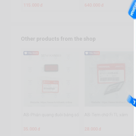
115.000 đ
640.000 đ
Other products from the shop
AB-Phản quang đuôi bảng số
AB-Tem chữ Fi TL xám
35.000 đ
28.000 đ