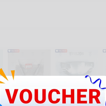
61304-K56-N00ZC
@J-Đầu bạc
@