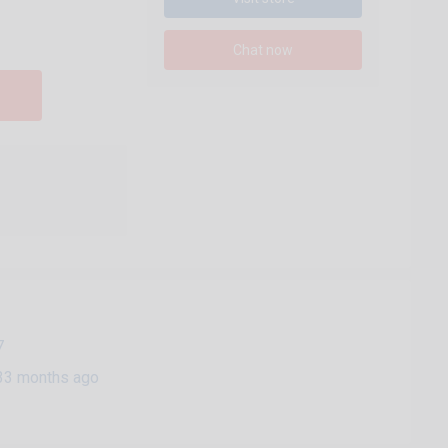
Chat now
7
33 months ago