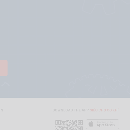
ON
DOWNLOAD THE APP
SIÊU CHỢ CƠ KHÍ