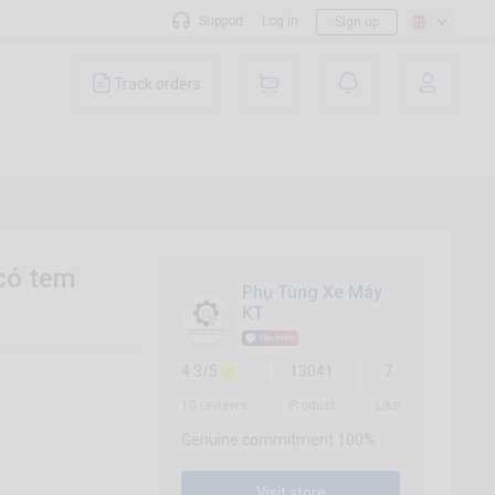
Support
Log in
Sign up
Track orders
có tem
Phụ Tùng Xe Máy
KT
4.3/5
13041
7
10 reviews
Product
Like
Genuine commitment 100%
Visit store