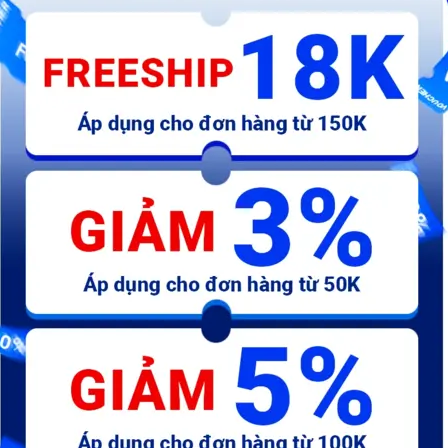
454.000 đ
480.000 đ
4
AB-Tem má honda đỏ - chữ
AB-Tem mặt nạ - chữ Honda
A
honda 110mm - kđ
Hãng - kđ
mó
21.000 đ
81.000 đ
1