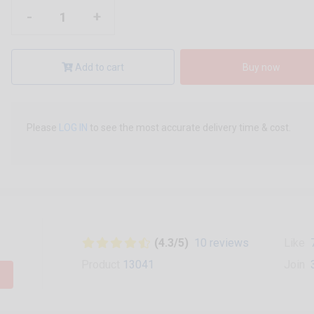
-
+
Add to cart
Buy now
Please
LOG IN
to see the most accurate delivery time & cost.
(4.3/5)
10 reviews
Like
Product
13041
Join