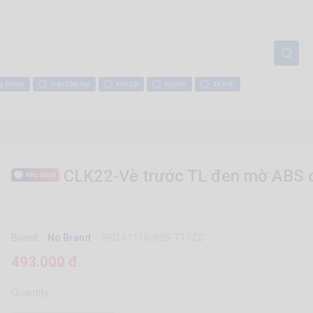
y khoan
máy cầm tay
kìm cắt
wynn's
đá mài
CLK22-Vè trước TL đen mờ ABS 
Brand:
No Brand
SKU 61110-K2S-T10ZC
493.000 đ
Quantity