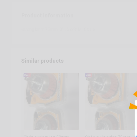
Product information
Đường kính: 75mm, 3" Lỗ cốt: M10X1.6
Similar products