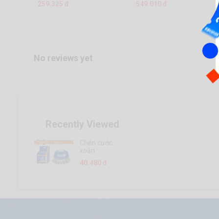
259.325 đ
549.010 đ
No reviews yet
Recently Viewed
Chén cước
xoắn
75mm(3") -
40.480 đ
WCE2421