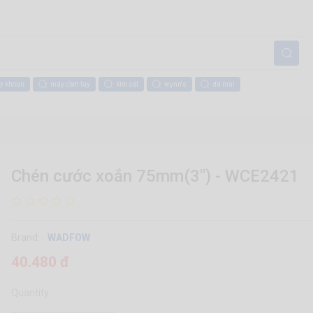
y khoan
máy cầm tay
kìm cắt
wynn's
đá mài
Chén cước xoắn 75mm(3") - WCE2421
Brand:
WADFOW
40.480 đ
Quantity