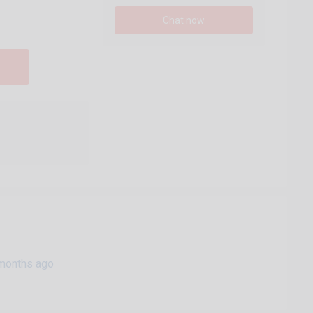
Chat now
months ago