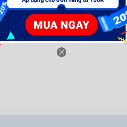
654.005 đ
1.104.345 đ
7