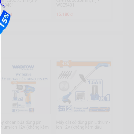
hén cước 75mm(3")-
Chén cước 25mm(1") -
CE3401
WCE5401
1.505 đ
15.180 đ
áy khoan búa dùng pin
Máy cắt cỏ dùng pin Lithium-
thium-ion 12V (không kèm
ion 12V (không kèm đầu
ầu sạc) - WCDS540
sạc)- WGTS512