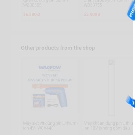
Chén cước nylon 50mm
Chén cước nylon 75mm
WB30505
WB30755
36.300 đ
53.900 đ
Other products from the shop
Máy siết vít dùng pin Lithium-
Máy khoan dùng pin Lithiu
ion 4V- WCV4401
ion 12V (không gồm đầu
sạc)- WCDS510