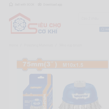
Sell with SCCK
Download app
má
Home
Polishing Materials
Wire cup brush