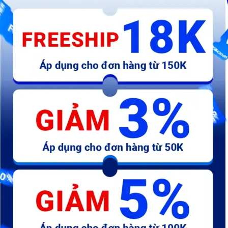
Chén cước Nylon 25mm(1") -
Chén cước 75mm(3") -
C
WNY3601
WCE1421
W
27.500 đ
34.155 đ
2
m-
Máy khoan dùng pin Lithium-
Máy khoan dùng pin Lithium-
M
ion 12V (không kèm đầu
ion 12V (không gồm đầu
Li
sạc)- WCDS520
sạc)- WCDS525
đ