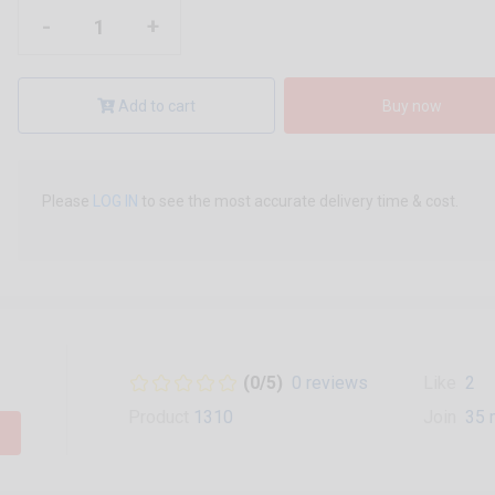
-
+
Add to cart
Buy now
Please
LOG IN
to see the most accurate delivery time & cost.
(0/5)
0 reviews
Like
2
Product
1310
Join
35 