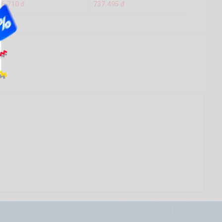
76.710 đ
737.495 đ