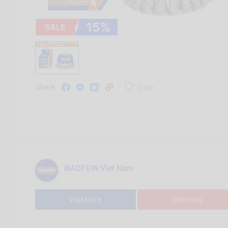
Like
Share:
WADFOW Viet Nam
Visit store
Chat now