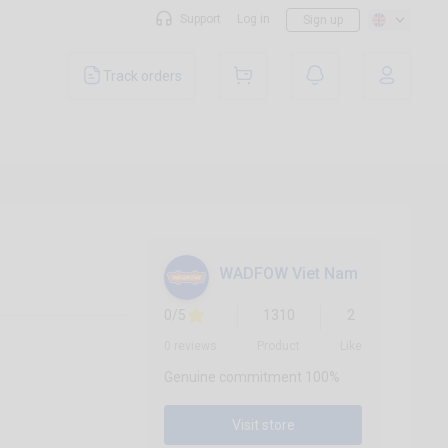
Support
Log in
Sign up
Track orders
WADFOW Viet Nam
0/5
1310
2
0 reviews
Product
Like
Genuine commitment 100%
Visit store