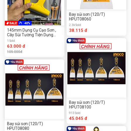
Bay sủi sơn (120/T)
HPUT08060
-40%
2.3k Sold
145mm Dụng Cụ Cạo Sơn ,
38.115 đ
Cây Sủi Tường Tiện Dụng
MAXPRO JC6078 ( tặng kèm
1 Sold
10 lưỡi dao)
63.000 đ
105.000đ
Bay sủi sơn (120/T)
HPUT08100
913 Sold
45.045 đ
Bay sủi sơn (120/T)
HPUT08080