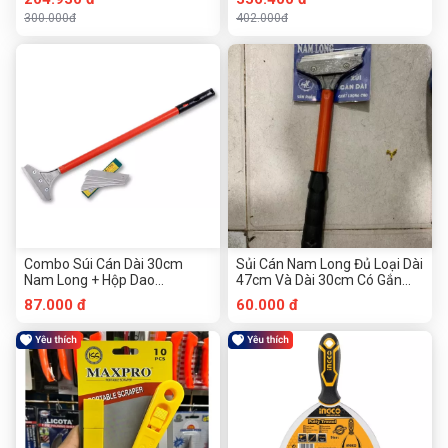
300.000đ
402.000đ
Combo Súi Cán Dài 30cm
Sủi Cán Nam Long Đủ Loại Dài
Nam Long + Hộp Dao
47cm Và Dài 30cm Có Gắn
Berrylion 10 Lưỡi (Chính
Lưỡi Dao Sẵn (Chính Hãng)
87.000 đ
60.000 đ
Hãng)