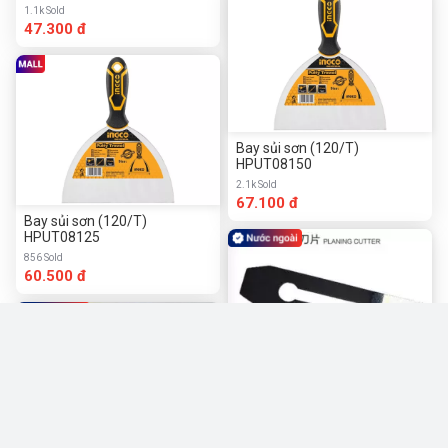
1.1k Sold
47.300 đ
Bay sủi sơn (120/T)
HPUT08150
2.1k Sold
67.100 đ
Bay sủi sơn (120/T)
HPUT08125
856 Sold
60.500 đ
(Gongfa) Lưỡi bào gỗ thép
phía trước
66.000 đ