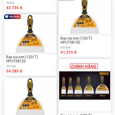
2k Sold
42.735 đ
Bay sủi sơn (120/T)
HPUT08150
833 Sold
61.215 đ
Bay sủi sơn (120/T)
HPUT08125
367 Sold
54.285 đ