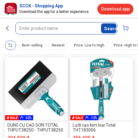
SCCK - Shopping App
Download app
Download the app for a better experience
Search
Best-selling
Newest
Price: Low to High
Price: High to
-32%
-12%
DỤNG CỤ CẠO SƠN TOTAL
Lưỡi cạo kim loại Total
THPUT38250 - THPUT38250
THT183006
204.930 đ
356.400 đ