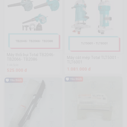
Máy thổi bụi Total TB2046-
Máy cắt mép Total TLT5001 -
TB2066- TB2086
TLT6001
1.4k Sold
1.081.000 đ
525.000 đ