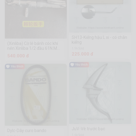
SH13-Kiếng hậu L xi - có chân
kiếng
(Xinliba) Cờ lê bánh cóc khí
nén Xinliba 1/2 đầu 61N.M
1.9k Sold
mô-men xoắn lớn và nặng mở
225.000 đ
540.000 đ
90 độ, dụng cụ sửa chữa ô tô
pháo cỡ vừa và nhỏ, cờ lê
bánh cóc khí nén A 1/2 inch,
90 độ L góc phải, dụng cụ kích
hoạt không khí LA188100
JuV-Vè trước bạc
Dylc-Dây curo bando
1.6k Sold