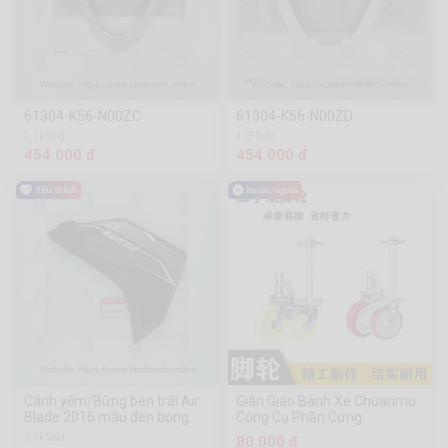
61304-K56-N00ZC
61304-K56-N00ZD
2.1k Sold
415 Sold
454.000 đ
454.000 đ
Cánh yếm/Bững bên trái Air
Giàn Giáo Bánh Xe Chuanmu
Blade 2016 màu đen bóng
Công Cụ Phần Cứng
tem xám 2019
1.6k Sold
80.000 đ