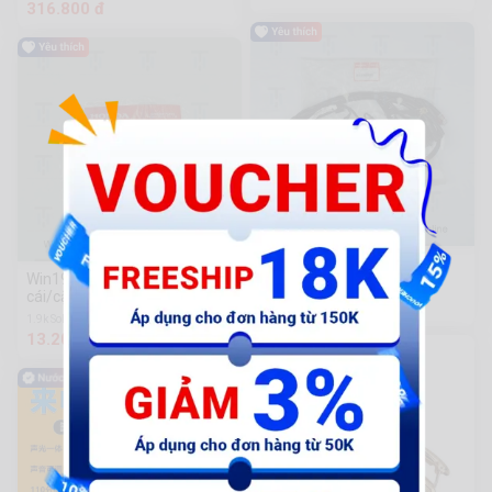
316.800 đ
PCX15-Dây sườn - đời sau
Win19-Bas sắt xi nhan sau (2
1.5k Sold
cái/cặp)
2.327.600 đ
1.9k Sold
13.200 đ