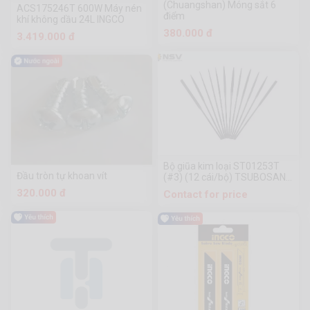
(Chuangshan) Móng sắt 6
ACS175246T 600W Máy nén
điểm
khí không dầu 24L INGCO
380.000 đ
3.419.000 đ
Bộ giũa kim loại ST01253T
Đầu tròn tự khoan vít
(#3) (12 cái/bộ) TSUBOSAN -
Nhật Bản
320.000 đ
Contact for price