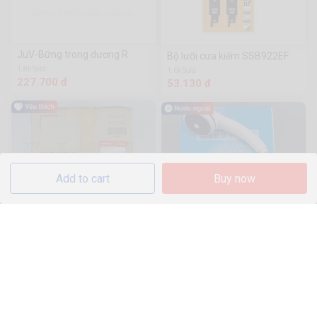
JuV-Bững trong dương R
Bộ lưỡi cưa kiếm SSB922EF
1.8k Sold
1.6k Sold
227.700 đ
53.130 đ
Add to cart
Buy now
Lead17-Fa đèn led - K12
Bộ vòi sen kèm bình nước
nóng điện (van trộn nước, vòi
816 Sold
sen)
3.744.400 đ
55.200 đ