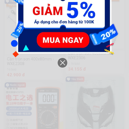
Cần trộn sơn 400x60mm -
WXE2306
Cần trộn sơn 400x80mm -
WXE2308
1.1k Sold
34.155 đ
16 Sold
42.900 đ