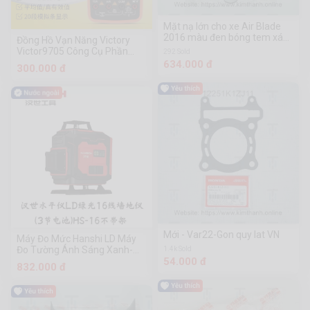
Mặt nạ lớn cho xe Air Blade
2016 màu đen bóng tem xám
Đồng Hồ Vạn Năng Victory
2018
Victor9705 Công Cụ Phần
292 Sold
Cứng Chuanmu
634.000 đ
300.000 đ
Mới - Var22-Gon quy lat VN
Máy Đo Mức Hanshi LD Máy
Đo Tường Ánh Sáng Xanh-
1.4k Sold
54.000 đ
Công Cụ Phần Cứng
832.000 đ
Chuanmu 16 Dòng