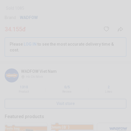
Sold 1085
Brand:
WADFOW
34.155đ
Please
LOG IN
to see the most accurate delivery time &
cost.
WADFOW Viet Nam
Hồ Chí Minh
1310
0/5
2
|
|
Product
Review
Likes
Visit store
Featured products