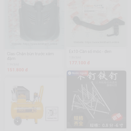
Ex10-Cần số móc - đen
Clas-Chắn bùn trước xám
1.8k Sold
đậm
177.100 đ
1.9k Sold
151.800 đ