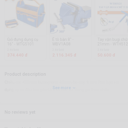
Giỏ đựng dụng cụ
Ê tô bàn 8" -
Tay vặn bugi chữ
16" - WTG5101
WBV1A08
21mm - WTH512
2.4k Sold
2.4k Sold
2.4k Sold
374.440 đ
2.116.345 đ
50.600 đ
Product description
Chiều dài: 400mm Đường kính: 60mm Độ dày: 8 mm Phù hợp với
See more
dụng cụ có đầu: lục giác Lỗ treo cao su. Đóng gói theo nhãn
No reviews yet