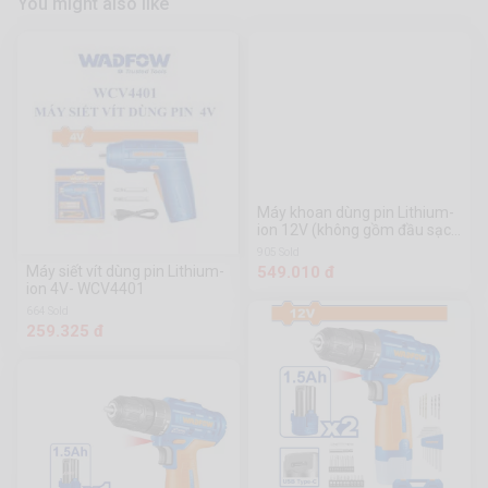
You might also like
Máy khoan dùng pin Lithium-
ion 12V (không gồm đầu sạc)-
WCDS510
905 Sold
Máy siết vít dùng pin Lithium-
549.010 đ
ion 4V- WCV4401
664 Sold
259.325 đ