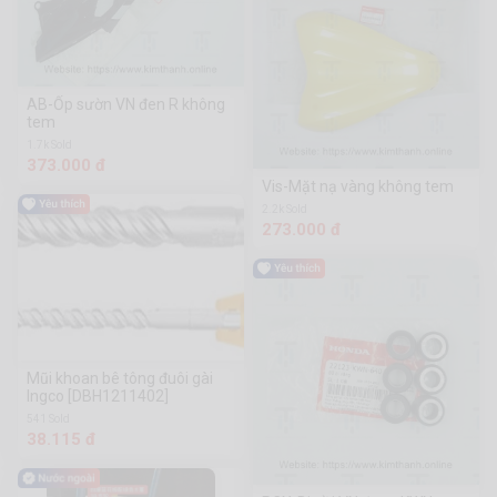
AB-Ốp sườn VN đen R không
tem
1.7k Sold
373.000 đ
Vis-Mặt nạ vàng không tem
2.2k Sold
273.000 đ
Mũi khoan bê tông đuôi gài
Ingco [DBH1211402]
541 Sold
38.115 đ