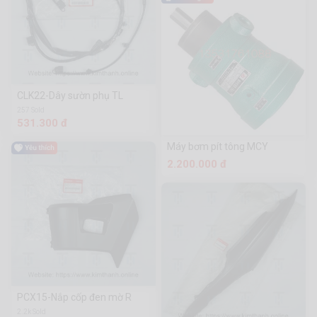
CLK22-Dây sườn phụ TL
257 Sold
531.300 đ
Máy bơm pít tông MCY
2.200.000 đ
PCX15-Nắp cốp đen mờ R
2.2k Sold