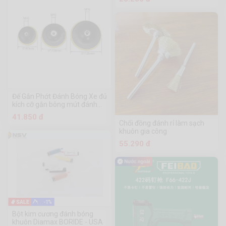
Đế Gắn Phớt Đánh Bóng Xe đủ
kích cỡ gắn bông mút đánh
bóng M10
41.850 đ
Chổi đồng đánh rỉ làm sạch
khuôn gia công
55.290 đ
-1%
Bột kim cương đánh bóng
khuôn Diamax BORIDE - USA