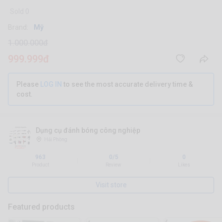
Sold 0
Brand:
Mỹ
1.000.000đ
999.999đ
Please
LOG IN
to see the most accurate delivery time &
cost.
Dụng cụ đánh bóng công nghiệp
Hải Phòng
963
0/5
0
|
|
Product
Review
Likes
Visit store
Featured products