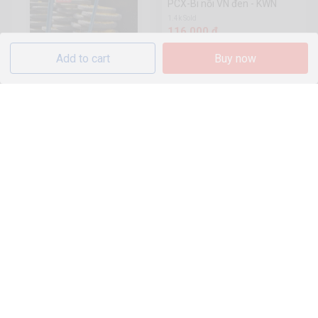
PCX-Bi nồi VN đen - KWN
1.4k Sold
116.000 đ
Add to cart
Buy now
(Chuangyi) Xe đẩy bằng thép
hoa văn bốn phần trăm màu
Khay tràn xăng cho xe Air
xanh lam/với bánh xe dày 8
836.000 đ
Blade 2020
phần trăm màu xanh lá cây
335 Sold
50.600 đ