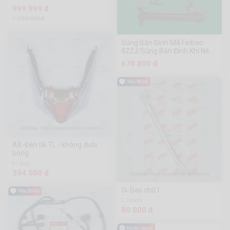
999.999 đ
1.000.000đ
Súng Bắn Đinh Mã Feibao
422J/Súng Bắn Đinh Khí Nén
Feibao/Súng Bắn Đinh Feibao
678.800 đ
F66-422J
AB-Đèn lái TL - không đuôi
bóng
81 Sold
394.000 đ
Si-Bas chữ I
2.1k Sold
80.000 đ