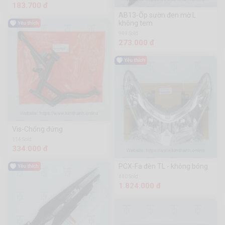
183.700 đ
AB13-Ốp sườn đen mờ L
không tem
949 Sold
273.000 đ
Vis-Chống đứng
114 Sold
334.000 đ
PCX-Fa đèn TL - không bóng
440 Sold
1.824.000 đ