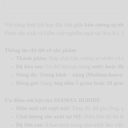
Với công thức kết hợp đặc biệt giữa
kim cương tự nhi
Được sản xuất và kiểm soát nghiêm ngặt tại Hoa Kỳ, D
Thông tin chi tiết về sản phẩm
Thành phần:
Hợp chất kim cương tự nhiên và nhân
Độ hòa tan:
Có thể hòa tan trong
nước hoặc dầu
Nồng độ:
Trung bình – nặng (Medium-heavy co
Đóng gói:
Dạng
ống tiêm 5 gram hoặc 18 gram
Ưu điểm nổi bật của DIAMAX BORIDE
Hiệu suất cắt vượt trội:
Tăng tốc độ gia công, giúp
Chất lượng sản xuất tại Mỹ:
Đảm bảo độ ổn định
Độ bền cao:
Ít hao mòn trong quá trình làm việc,