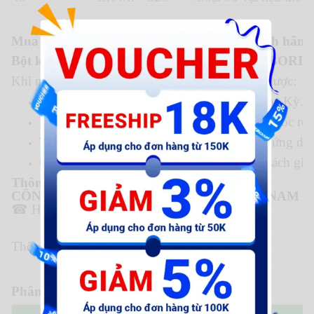
Mua bột kim cương DIAMAX BORIDE chính hãng 
Bột kim cương đánh bóng khuôn DIAMAX BORID
Khi mua hàng tại Nihon Setsubi, quý khách sẽ được:
Hàng mới 100%, nhập khẩu trực tiếp từ Hoa Kỳ.
Đầy đủ chứng từ CO, CQ, đảm bảo nguồn gốc rõ 
Tư vấn chọn đúng cấp độ hạt phù hợp với ứng dụn
Giao hàng nhanh chóng toàn quốc, chính sách giá l
Thông tin liên hệ mua hàng:
CÔNG TY TNHH NIHON SETSUBI VIỆT NAM
☎ Hotline:
0909.788.885 – 0985.155.359
Thông số kỹ thuật
Phân loại theo cấp độ hạt và ứng dụng
5