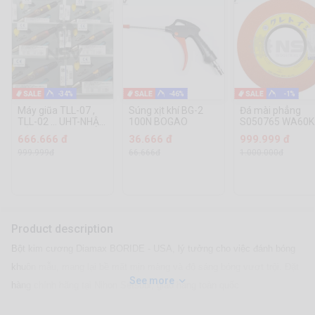
-34%
-46%
-1%
Máy giũa TLL-07 ,
Súng xịt khí BG-2
Đá mài phẳng
TLL-02 ... UHT-NHẬT
100N BOGAO
S050765 WA60K
BẢN
305x38x127 KGW
666.666 đ
36.666 đ
999.999 đ
Nhật Bản
999.999đ
66.666đ
1.000.000đ
Product description
Bột kim cương Diamax BORIDE - USA, lý tưởng cho việc đánh bóng
khuôn mẫu, mang lại bề mặt mịn màng và độ sáng bóng vượt trội. Đặt
See more
hàng chính hãng tại Nihon Setsubi, giao hàng toàn quốc.