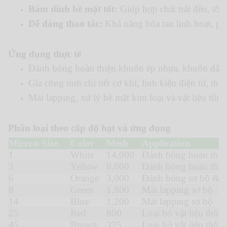
Bám dính bề mặt tốt:
Giúp hợp chất trải đều, tố
Dễ dàng thao tác:
Khả năng hòa tan linh hoạt, p
Ứng dụng thực tế
Đánh bóng hoàn thiện khuôn ép nhựa, khuôn dập
Gia công tinh chi tiết cơ khí, linh kiện điện tử, thiết
Mài lapping, xử lý bề mặt kim loại và vật liệu tổ
Phân loại theo cấp độ hạt và ứng dụng
Micron Size
Color
Mesh
Application
1
White
14,000
Đánh bóng hoàn thiệ
3
Yellow
8,000
Đánh bóng hoàn thiệ
6
Orange
3,000
Đánh bóng sơ bộ & h
8
Green
1,800
Mài lapping sơ bộ
14
Blue
1,200
Mài lapping sơ bộ
25
Red
800
Loại bỏ vật liệu thô
45
Brown
325
Loại bỏ vật liệu thô