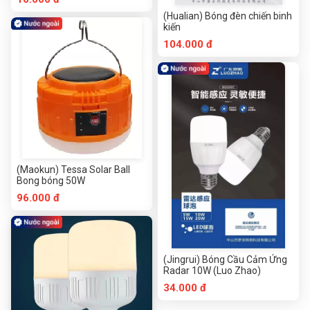
(Hualian) Bóng đèn chiến binh
kiến
104.000 đ
(Maokun) Tessa Solar Ball
Bong bóng 50W
96.000 đ
(Jingrui) Bóng Cầu Cảm Ứng
Radar 10W (Luo Zhao)
34.000 đ