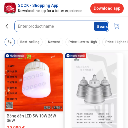
SCCK - Shopping App
Download app
Download the app for a better experience
Search
Best-selling
Newest
Price: Low to High
Price: High to
Bóng đèn LED 5W 10W 26W
36W
10.000 đ