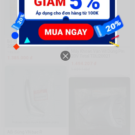
Bộ đèn lái cho xe Air Blade
-8%
2020
Máy Khoan Vặn Vít Dùng Pin
1.8k Sold
20V Total TDLI20021
1.385.000 đ
1.494.207 đ
1.609.146đ
AB-Súng VN bạc R