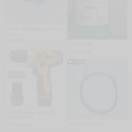
Ya-Tán đũa thắng, dây thắng
1.8k Sold
19.000 đ
Dầu nhũ hóa
552.000 đ
12V Máy khoan pin INGCO
CDLI228120-2
Hay-Dây thắng sau
1.235.000 đ
1.1k Sold