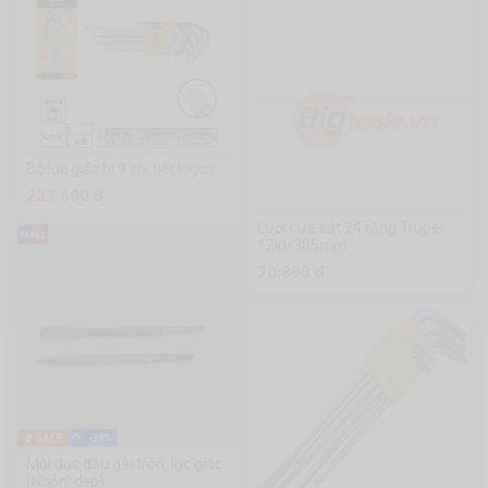
Bộ lục giác bi 9 chi tiết Ingco
237.600 đ
Lưỡi cưa sắt 24 răng Truper
12in/305mm
70.800 đ
-39%
Mũi đục đầu gài tròn, lục giác
(Nhọn, dẹp)