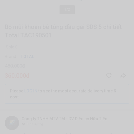
1/2
Bộ mũi khoan bê tông đầu gài SDS 5 chi tiết
Total TAC190501
Sold 0
Brand:
TOTAL
480.000đ
360.000đ
Please
LOG IN
to see the most accurate delivery time &
cost.
Công ty TNHH MTV TM - DV Điện cơ Hữu Tiến
Bình Dương