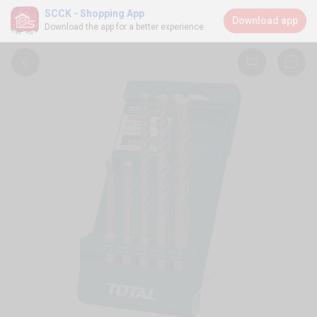
SCCK - Shopping App
Download app
Download the app for a better experience