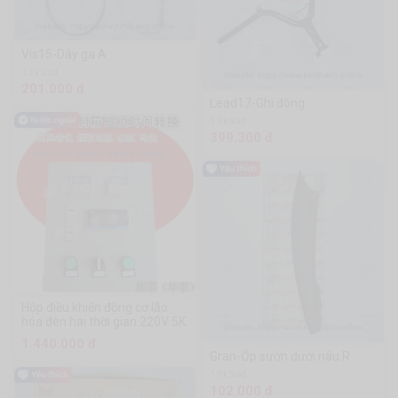
Vis15-Dây ga A
1.2k Sold
201.000 đ
Lead17-Ghi đông
1.9k Sold
399.300 đ
Hộp điều khiển động cơ lão
hóa đèn hai thời gian 220V 5K
1.440.000 đ
Gran-Ốp sườn dưới nâu R
1.9k Sold
102.000 đ