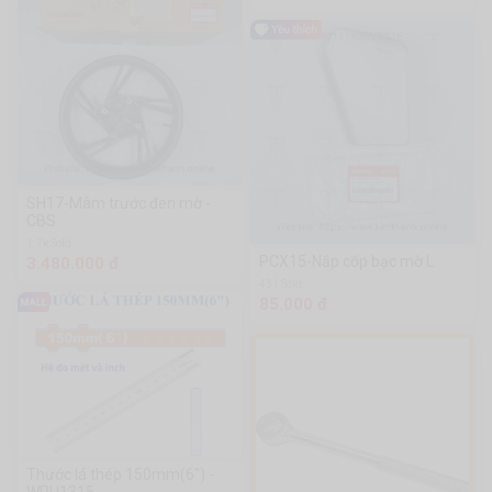
SH17-Mâm trước đen mờ -
CBS
1.7k Sold
PCX15-Nắp cốp bạc mờ L
3.480.000 đ
431 Sold
85.000 đ
Thước lá thép 150mm(6") -
WRU1315