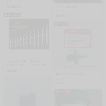
27 Sold
55.000 đ
Lu-Rùa xám lợt
2.1k Sold
80.000 đ
Eagle Seal Mei 12 Miếng
Gương Cờ Lê 97123 Chuanmu
Công Cụ Phần Cứng
608.000 đ
AB13-Báo nhiệt Pô E
920 Sold
953.000 đ