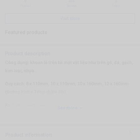
0
0/5
2
|
|
Product
Review
Likes
Visit store
Featured products
Product description
Công dụng: khoan lỗ trên bề mặt vật liệu như trên gỗ, đá, gạch,
kim loại, nhựa…
Quy cách: 8 x 110mm, 10 x 110mm, 10 x 160mm, 12 x 160mm
(Đường kính x Tổng chiều dài)
Xuất xứ: Trung Quốc
See more
Product information