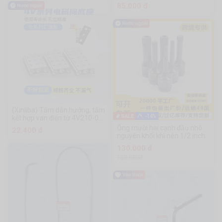
85.000 đ
(Xinliba) Tấm dẫn hướng, tấm
-14%
kết hợp van điện từ 4V210-08,
đế van, tấm van cố định
Ống mười hai cạnh đầu nhô
22.400 đ
4v210-8, phụ kiện xi lanh khí
nguyên khối khí nén 1/2 inch
nén, tấm dẫn hướng 200m
130.000 đ
150.000đ