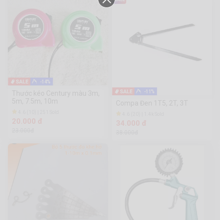
-14%
-11%
Thước kéo Century màu 3m,
5m, 7.5m, 10m
Compa Đen 1T5, 2T, 3T
4.6 (10) | 251 Sold
4.6 (20) | 1.4k Sold
20.000 đ
34.000 đ
23.000đ
38.000đ