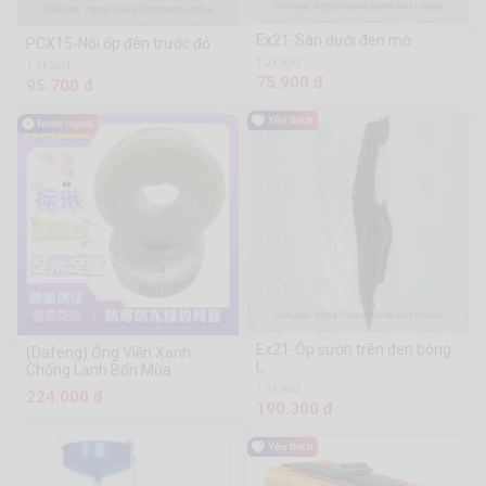
Ex21-Sàn dưới đen mờ
PCX15-Nối ốp đèn trước đỏ
1.2k Sold
1.6k Sold
75.900 đ
95.700 đ
Ex21-Ốp sườn trên đen bóng
(Dafeng) Ống Viền Xanh
L
Chống Lạnh Bốn Mùa
1.9k Sold
224.000 đ
190.300 đ