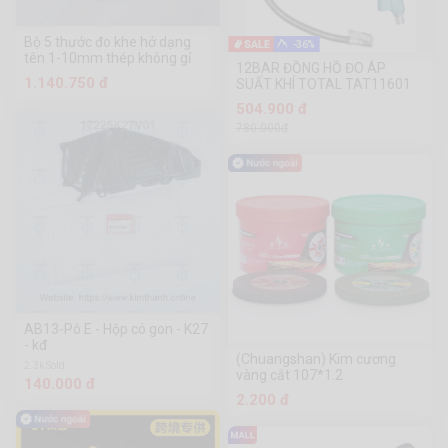
Bộ 5 thước đo khe hở dạng
-36%
tên 1-10mm thép không gỉ
12BAR ĐỒNG HỒ ĐO ÁP
1.140.750 đ
SUẤT KHÍ TOTAL TAT11601
504.900 đ
780.000đ
AB13-Pô E - Hộp có gon - K27
- kđ
(Chuangshan) Kim cương
2.3k Sold
vàng cắt 107*1.2
140.000 đ
2.200 đ