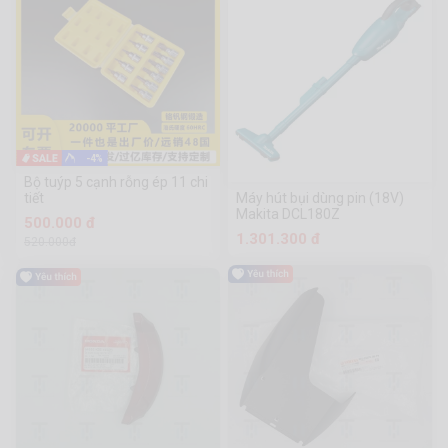
-4%
Bộ tuýp 5 cạnh rỗng ép 11 chi
Máy hút bụi dùng pin (18V)
tiết
Makita DCL180Z
500.000 đ
1.301.300 đ
520.000đ