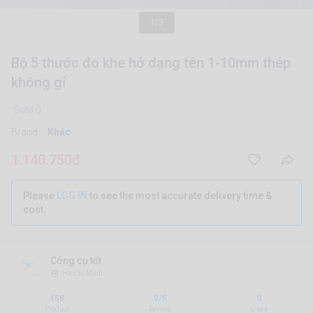
1/3
Bộ 5 thước đo khe hở dạng tên 1-10mm thép
không gỉ
Sold 0
Brand:
Khác
1.140.750đ
Please
LOG IN
to see the most accurate delivery time &
cost.
Công cụ tốt
Hồ Chí Minh
458
0/5
0
|
|
Product
Review
Likes