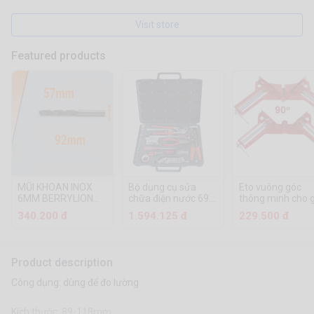
Visit store
Featured products
MŨI KHOAN INOX
Bộ dụng cụ sửa
Eto vuông góc
6MM BERRYLION
chữa điện nước 69
thông minh cho 
041501060
chi tiết TOP TK-
và cơ khí
340.200 đ
1.594.125 đ
229.500 đ
23691
Product description
Công dụng: dùng để đo lường
Kích thước: 89-118mm