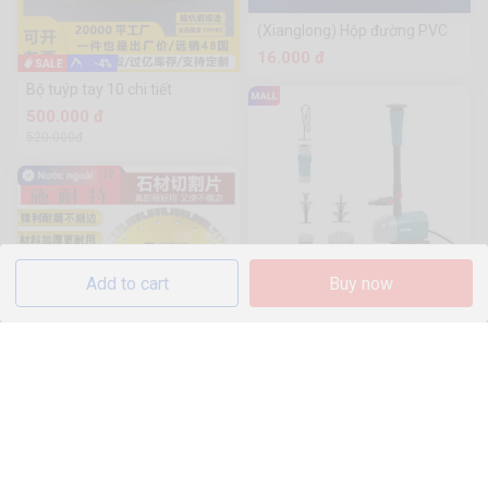
(Xianglong) Hộp đường PVC
16.000 đ
-4%
Bộ tuýp tay 10 chi tiết
500.000 đ
520.000đ
Add to cart
Buy now
Máy bơm đài phun nước 50W
Total TWPM501
653 Sold
1.125.000 đ
Công Cụ Phần Cứng 250
Bằng Đá Cẩm Thạch
Schneider
218.000 đ