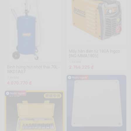
Máy hàn điện tử 180A Ingco
[ING-MMA1805]
1.4k Sold
Bình hứng hút nhớt thải 70L -
2.766.225 đ
WKD1A07
1.9k Sold
4.070.770 đ