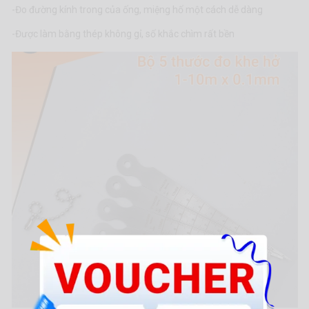
-Đo đường kính trong của ống, miệng hố một cách dễ dàng
-Được làm bằng thép không gỉ, số khắc chìm rất bền