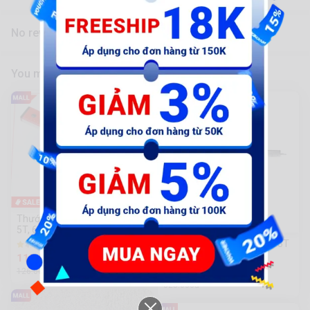
No reviews yet
You might also like
-9%
Thước thủy Top đỏ 2T, 3T, 4T,
-10%
5T, 6T, 8T, 1M
Thước kẹp Phú Sĩ 1T5, 2T, 3T
4.4 (20) | 1.2k Sold
115.000 đ
4.3 (10) | 1.9k Sold
295.000 đ
126.000đ
325.000đ