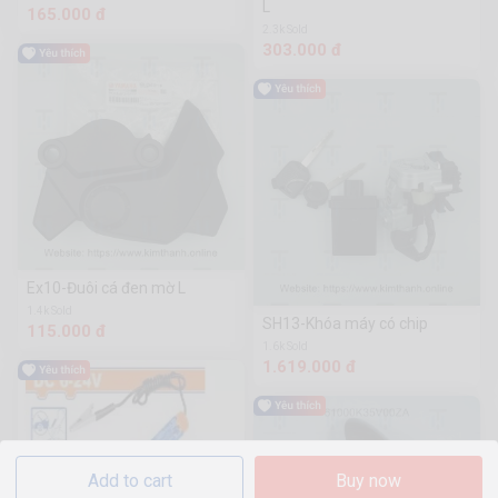
L
165.000 đ
2.3k Sold
303.000 đ
Ex10-Đuôi cá đen mờ L
1.4k Sold
SH13-Khóa máy có chip
115.000 đ
1.6k Sold
1.619.000 đ
Add to cart
Buy now