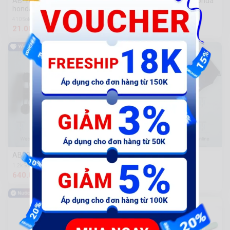
AB-Tem má honda đỏ - chữ
AB-Tem mặt nạ - chữ Honda
honda 110mm - kđ
Hãng - kđ
410 Sold
216 Sold
21.000 đ
81.000 đ
AB22-Treo máy
SH12-Ốp sườn dương R
không tem
1.2k Sold
640.000 đ
1.9k Sold
745.000 đ