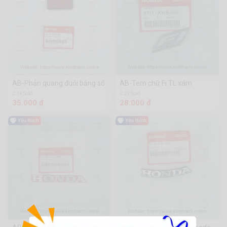
AB-Phản quang đuôi bảng số
AB-Tem chữ Fi TL xám
2.3k Sold
2.2k Sold
35.000 đ
28.000 đ