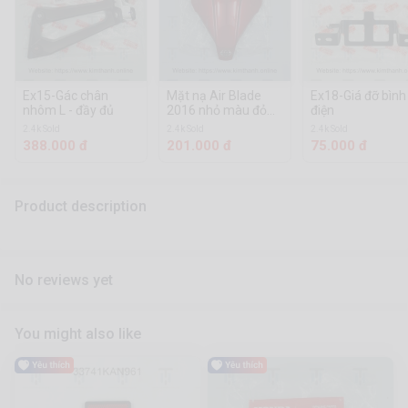
Ex15-Gác chân
Mặt nạ Air Blade
Ex18-Giá đỡ bình
nhôm L - đầy đủ
2016 nhỏ màu đỏ
điện
tươi tem xi
2.4k Sold
2.4k Sold
2.4k Sold
388.000 đ
201.000 đ
75.000 đ
Product description
No reviews yet
You might also like