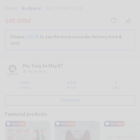
Brand:
No Brand
SKU 50350K1ZJ10
640.000đ
Please
LOG IN
to see the most accurate delivery time &
cost.
Phụ Tùng Xe Máy KT
Hồ Chí Minh
13041
4.3/5
7
|
|
Product
Review
Likes
Visit store
Featured products