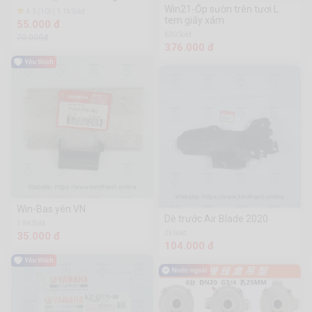
Tròn
Win21-Ốp sườn trên tươi L
4.3 (10) | 1.1k Sold
tem giấy xám
55.000 đ
630 Sold
70.000đ
376.000 đ
Win-Bas yên VN
Dè trước Air Blade 2020
1.8k Sold
2k Sold
35.000 đ
104.000 đ