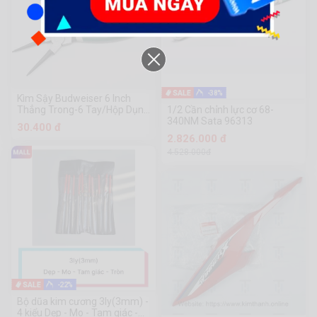
-38%
Kìm Sậy Budweiser 6 Inch
Thẳng Trong-6 Tay/Hộp Dụng
1/2 Cần chỉnh lực cơ 68-
Cụ Phần Cứng Chuanmu
340NM Sata 96313
30.400 đ
2.826.000 đ
4.528.000đ
-22%
Bộ dũa kim cương 3ly(3mm) -
4 kiểu Dẹp - Mo - Tam giác -