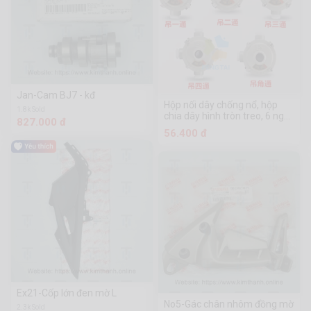
Jan-Cam BJ7 - kđ
Hộp nối dây chống nổ, hộp
1.8k Sold
chia dây hình tròn treo, 6 ngã
827.000 đ
DN20, hợp kim nhôm
56.400 đ
Ex21-Cốp lớn đen mờ L
No5-Gác chân nhôm đồng mờ
2.3k Sold