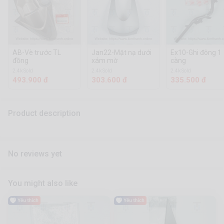
AB-Vè trước TL
Jan22-Mặt nạ dưới
Ex10-Ghi đông 1
đồng
xám mờ
càng
2.4k Sold
2.4k Sold
2.4k Sold
493.900 đ
303.600 đ
335.500 đ
Product description
No reviews yet
You might also like