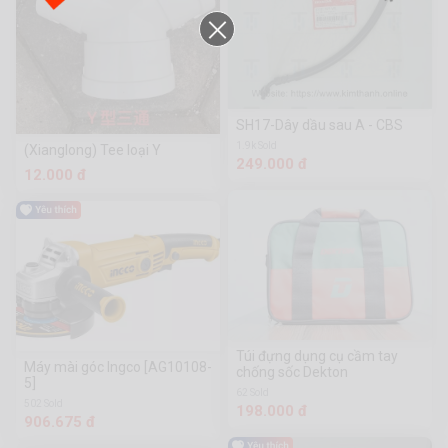
SH17-Dây dầu sau A - CBS
1.9k Sold
(Xianglong) Tee loại Y
249.000 đ
12.000 đ
Túi đựng dụng cụ cầm tay
Máy mài góc Ingco [AG10108-
chống sốc Dekton
5]
62 Sold
502 Sold
198.000 đ
906.675 đ