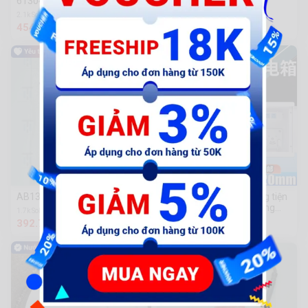
61304-K56-N00ZC
61304-K56-N00ZD
2.1k Sold
415 Sold
454.000 đ
454.000 đ
AB13-Ốp đèn đen L tem đỏ
(Hualian) Hộp đa phương tiện
gió kim cương xanh (trang
1.7k Sold
phục mở)
392.700 đ
160.000 đ