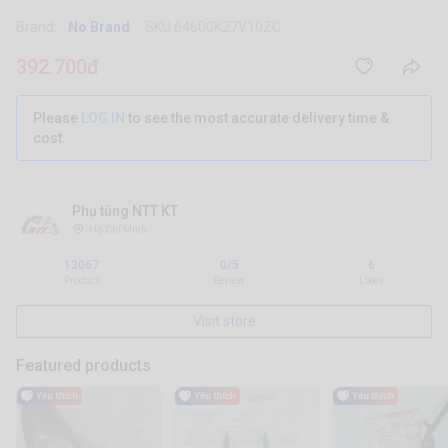
Brand:
No Brand
SKU 64600K27V10ZC
392.700đ
Please
LOG IN
to see the most accurate delivery time &
cost.
Phụ tùng NTT KT
Hồ Chí Minh
13067
0/5
6
|
|
Product
Review
Likes
Visit store
Featured products