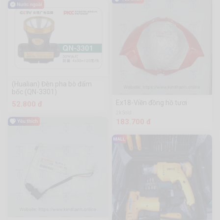
(Hualian) Đèn pha bò đấm
bốc (QN-3301)
Ex18-Viền đồng hồ tươi
52.800 đ
2k Sold
183.700 đ