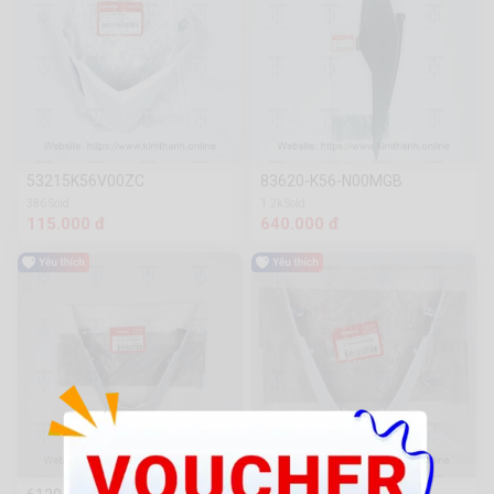
53215K56V00ZC
83620-K56-N00MGB
386 Sold
1.2k Sold
115.000 đ
640.000 đ