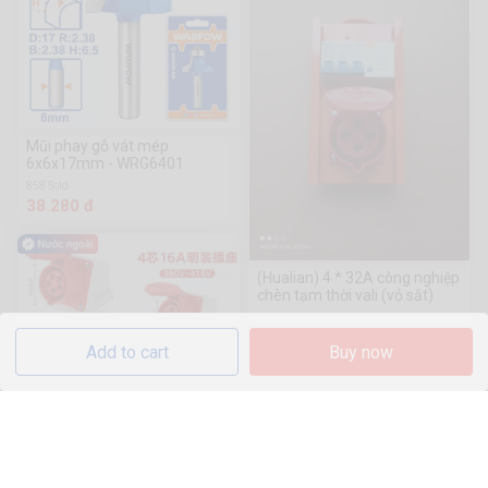
Mũi phay gỗ vát mép
6x6x17mm - WRG6401
858 Sold
38.280 đ
(Hualian) 4 * 32A công nghiệp
chèn tạm thời vali (vỏ sắt)
188.000 đ
Add to cart
Buy now
Ổ cắm lắp nổi 4/5 chân 32A,