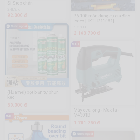
Si-Stop chân
2.4k Sold
92.000 đ
Bộ 108 món dụng cụ gia đình
Ingco [HKTHP11081]
133 Sold
2.163.700 đ
(Huamei) bọt biển tự phun
keo
50.000 đ
Máy cưa lọng - Makita -
M4301B
1.781.780 đ