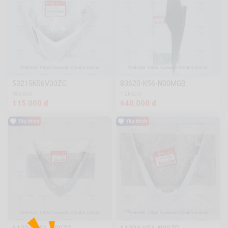
53215K56V00ZC
83620-K56-N00MGB
386 Sold
1.2k Sold
115.000 đ
640.000 đ