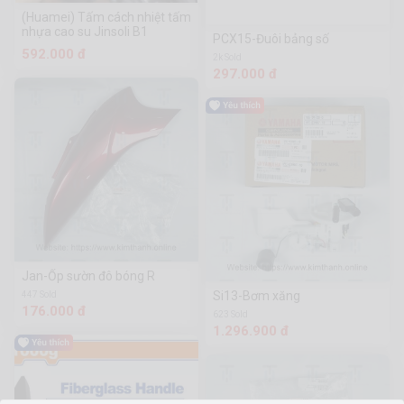
(Huamei) Tấm cách nhiệt tấm
nhựa cao su Jinsoli B1
PCX15-Đuôi bảng số
592.000 đ
2k Sold
297.000 đ
Jan-Ốp sườn đô bóng R
Si13-Bơm xăng
447 Sold
176.000 đ
623 Sold
1.296.900 đ