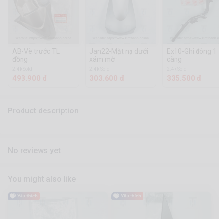
AB-Vè trước TL
Jan22-Mặt nạ dưới
Ex10-Ghi đông 1
đồng
xám mờ
càng
2.4k Sold
2.4k Sold
2.4k Sold
493.900 đ
303.600 đ
335.500 đ
Product description
No reviews yet
You might also like