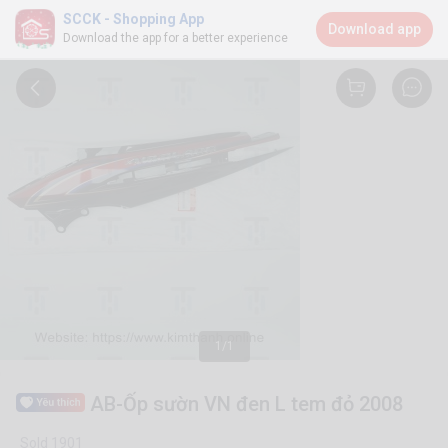
SCCK - Shopping App
Download app
Download the app for a better experience
1/1
AB-Ốp sườn VN đen L tem đỏ 2008
Sold 1901