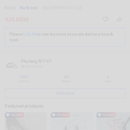
Brand:
No Brand
SKU 83650KVGV10ZB
424.600đ
Please
LOG IN
to see the most accurate delivery time &
cost.
Phụ tùng NTT KT
Hồ Chí Minh
13067
0/5
6
|
|
Product
Review
Likes
Visit store
Featured products