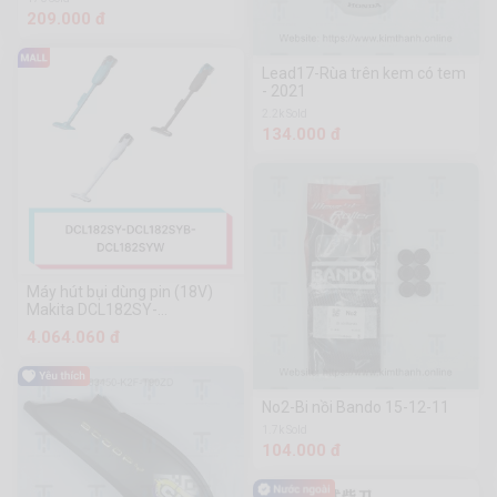
209.000 đ
Lead17-Rùa trên kem có tem
- 2021
2.2k Sold
134.000 đ
Máy hút bụi dùng pin (18V)
Makita DCL182SY-
DCL182SYB-DCL182SYW
4.064.060 đ
No2-Bi nồi Bando 15-12-11
1.7k Sold
104.000 đ