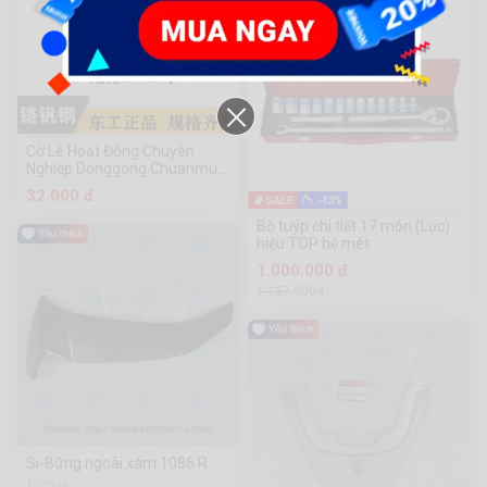
Cờ Lê Hoạt Động Chuyên
Nghiệp Donggong Chuanmu
Hardware Tools
32.000 đ
-13%
Bộ tuýp chi tiết 17 món (Lục)
hiệu TOP hệ mét
1.000.000 đ
1.137.000đ
Si-Bững ngoài xám 1086 R
170 Sold