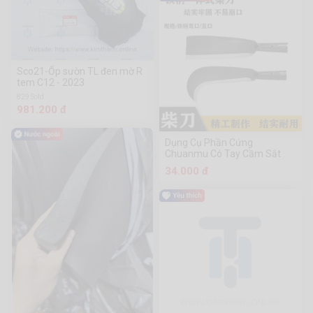
Sco21-Ốp sườn TL đen mờ R
tem C12 - 2023
829 Sold
981.200 đ
Dụng Cụ Phần Cứng
Chuanmu Có Tay Cầm Sắt
34.000 đ