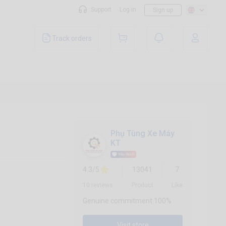
Support
Log in
Sign up
Track orders
Phụ Tùng Xe Máy
KT
4.3/5
13041
7
10 reviews
Product
Like
Genuine commitment 100%
Visit store