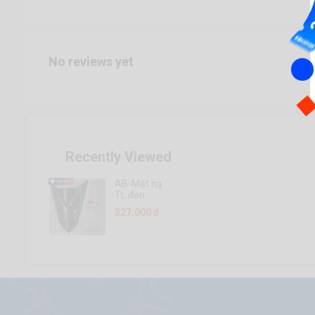
No reviews yet
Recently Viewed
AB-Mặt nạ
TL đen
327.000 đ