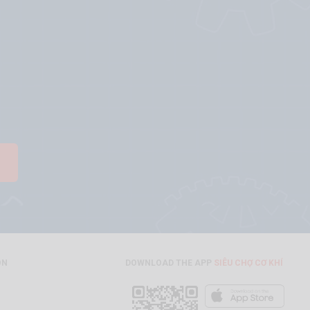
ON
DOWNLOAD THE APP
SIÊU CHỢ CƠ KHÍ