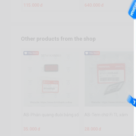
115.000 đ
640.000 đ
Other products from the shop
AB-Phản quang đuôi bảng số
AB-Tem chữ Fi TL xám
35.000 đ
28.000 đ