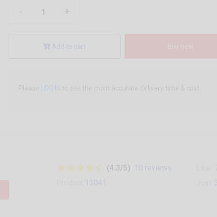
-
+
Add to cart
Buy now
Please
LOG IN
to see the most accurate delivery time & cost.
(4.3/5)
10 reviews
Like
Product
13041
Join