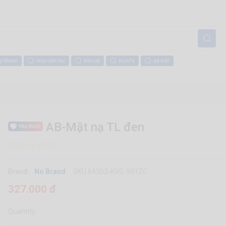
y khoan
máy cầm tay
kìm cắt
wynn's
đá mài
AB-Mặt nạ TL đen
Brand:
No Brand
SKU 64302-KVG-901ZC
327.000 đ
Quantity