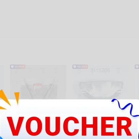
61304-K56-N00ZC
@J-Đầu bạc
@