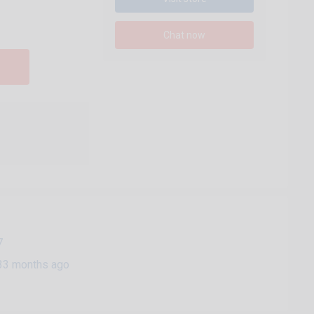
Chat now
7
33 months ago