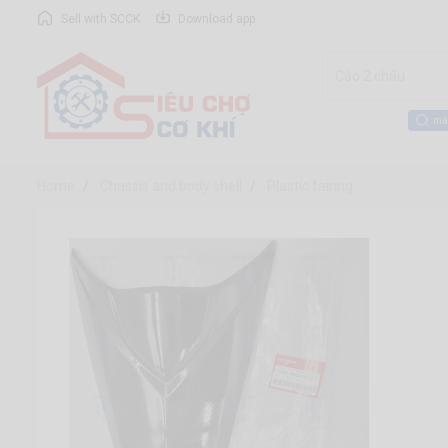
Sell with SCCK
Download app
má
Home
Chassis and body shell
Plastic fairing