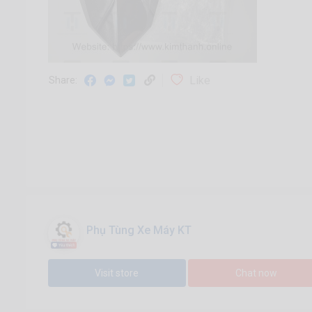
Like
Share:
Phụ Tùng Xe Máy KT
Visit store
Chat now