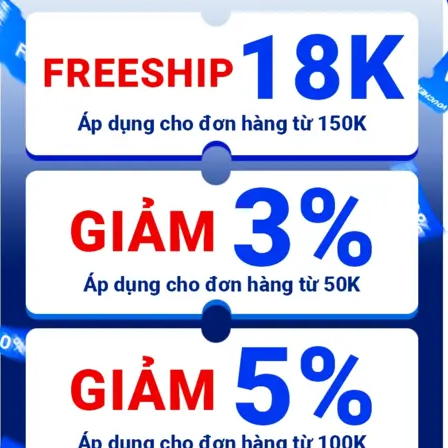
454.000 đ
480.000 đ
4
AB-Tem má honda đỏ - chữ
AB-Tem mặt nạ - chữ Honda
A
honda 110mm - kđ
Hãng - kđ
mó
21.000 đ
81.000 đ
1