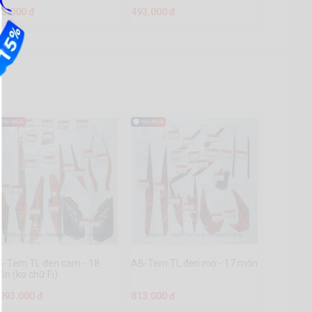
93.000 đ
493.000 đ
B-Tem TL đen cam - 18
AB-Tem TL đen mờ - 17 món
n (ko chữ Fi)
.093.000 đ
813.000 đ