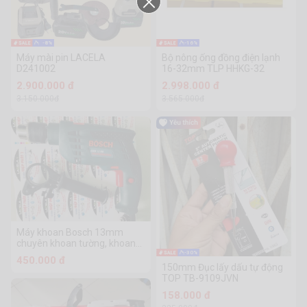
-8%
-16%
Máy mài pin LACELA
Bộ nông ống đồng điện lạnh
D241002
16-32mm TLP HHKG-32
2.900.000 đ
2.998.000 đ
3.150.000đ
3.565.000đ
Máy khoan Bosch 13mm
chuyên khoan tường, khoan
sắt, bắn vít
-30%
450.000 đ
150mm Đục lấy dấu tự động
TOP TB-9109JVN
158.000 đ