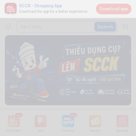
SCCK - Shopping App
Download app
Download the app for a better experience
Search
New
New
SCCK Mall
Sale
Freeship
Voucher
See more