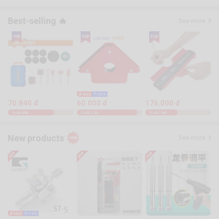
Best-selling 🔥
See more
-62%
70.840 đ
60.000 đ
176.000 đ
Sold 483
Sold 2.3k
Sold 188
New products
See more
-16%