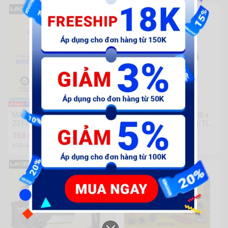
-9%
-32%
Máy khoan điện 13mm Lacela
10mm Đầu cắt thép V 100 x
221312
100mm, Cắt góc thủy lực TLP
HHJG-100
750.000 đ
9.978.000 đ
820.000đ
14.598.000đ