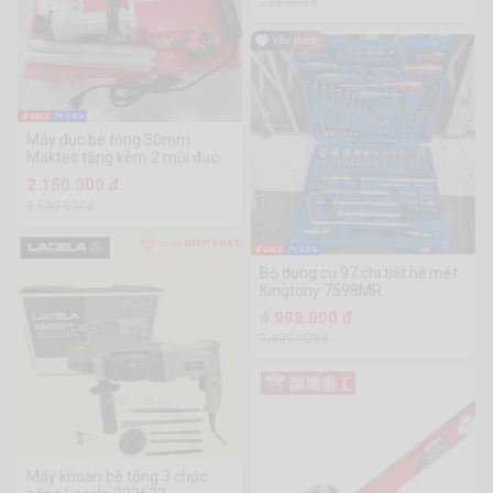
225.000đ
-14%
Máy đục bê tông 30mm
Maktec tặng kèm 2 mũi đục
2.150.000 đ
2.500.000đ
-33%
Bộ dụng cụ 97 chi tiết hệ mét
Kingtony 7598MR
4.998.000 đ
7.385.000đ
Máy khoan bê tông 3 chức