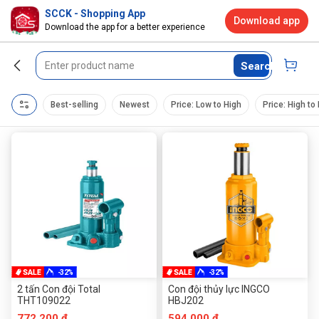
SCCK - Shopping App
Download app
Download the app for a better experience
Search
Best-selling
Newest
Price: Low to High
Price: High to
-32%
-32%
2 tấn Con đội Total
Con đội thủy lực INGCO
THT109022
HBJ202
772.200 đ
594.000 đ