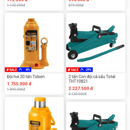
1.132.000đ
870.000đ
-8%
-29%
Đội hơi 20 tấn Tolsen
2 tấn Con đội cá sấu Total
THT10821
1.755.000 đ
2.227.500 đ
1.890.000đ
3.120.000đ