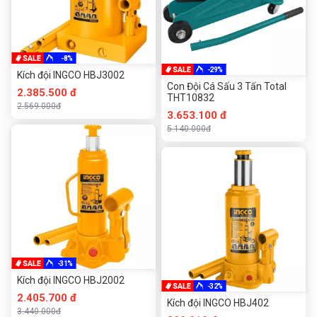
-8%
-29%
Kích đội INGCO HBJ3002
Con Đội Cá Sấu 3 Tấn Total
2.385.500 đ
THT10832
2.569.000đ
3.653.100 đ
5.140.000đ
-31%
Kích đội INGCO HBJ2002
-32%
2.405.700 đ
Kích đội INGCO HBJ402
3.440.000đ