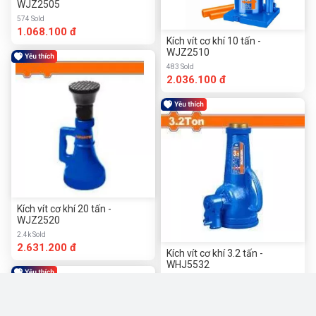
WJZ2505
574 Sold
1.068.100 đ
Kích vít cơ khí 10 tấn -
WJZ2510
483 Sold
2.036.100 đ
Kích vít cơ khí 20 tấn -
WJZ2520
2.4k Sold
2.631.200 đ
Kích vít cơ khí 3.2 tấn -
WHJ5532
1.8k Sold
979.000 đ