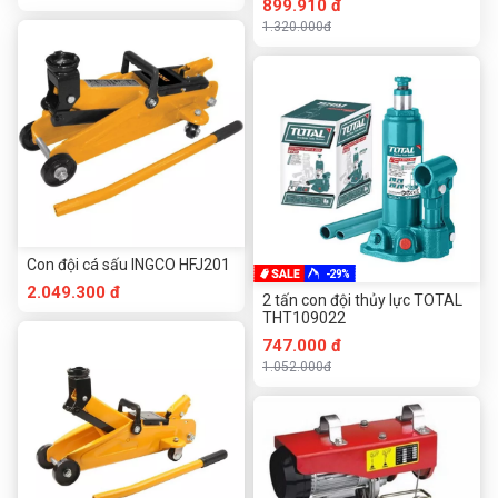
899.910 đ
1.320.000đ
Con đội cá sấu INGCO HFJ201
-29%
2.049.300 đ
2 tấn con đội thủy lực TOTAL
THT109022
747.000 đ
1.052.000đ