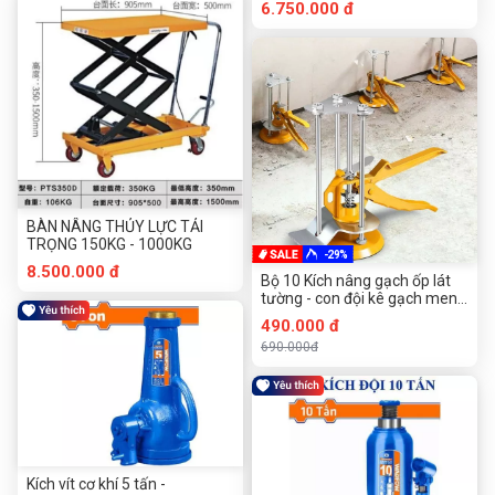
6.750.000 đ
BÀN NÂNG THỦY LỰC TẢI
TRỌNG 150KG - 1000KG
-29%
8.500.000 đ
Bộ 10 Kích nâng gạch ốp lát
tường - con đội kê gạch men
ốp tường Loại 1 trụ và 3 trụ
490.000 đ
690.000đ
Kích vít cơ khí 5 tấn -