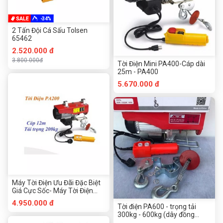
-34%
2 Tấn Đội Cá Sấu Tolsen
65462
2.520.000 đ
3.800.000đ
Tời Điện Mini PA400-Cáp dài
25m - PA400
5.670.000 đ
Máy Tời Điện Ưu Đãi Đặc Biệt
Giá Cực Sốc- Máy Tời Điện
PA200 Cáp Dài 12m-20M
4.950.000 đ
Tời điện PA600 - trọng tải
300kg - 600kg (dây đồng
100%)