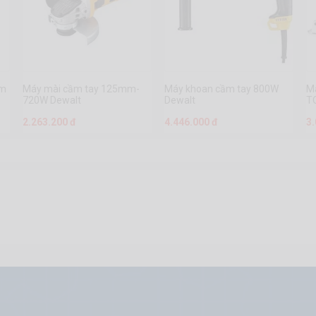
um
Máy mài cầm tay 125mm-
Máy khoan cầm tay 800W
M
720W Dewalt
Dewalt
T
2.263.200 đ
4.446.000 đ
3