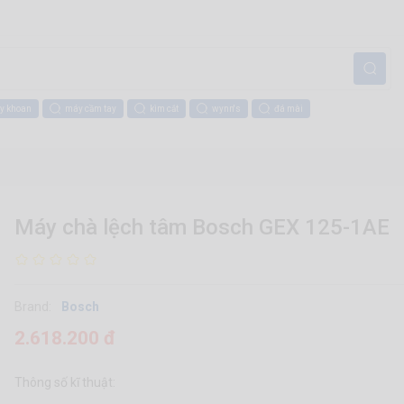
y khoan
máy cầm tay
kìm cắt
wynn's
đá mài
Máy chà lệch tâm Bosch GEX 125-1AE
Brand:
Bosch
2.618.200 đ
Thông số kĩ thuật: