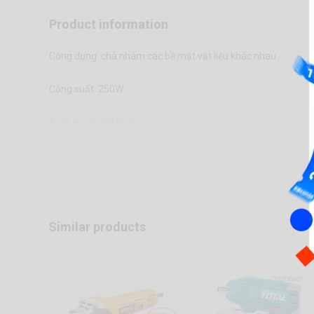
Product information
Công dụng: chà nhám các bề mặt vật liệu khác nhau
Công suất: 250W
Xuất xứ: Trung Quốc
Similar products