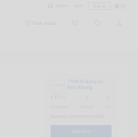
Support
Log in
Sign up
Track orders
Thiết bị dụng cụ
Đức Khang
4.3/5
0
0
10 reviews
Product
Like
Genuine commitment 100%
Visit store