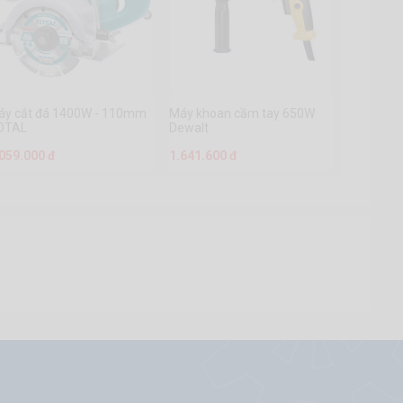
áy cắt đá 1400W - 110mm
Máy khoan cầm tay 650W
OTAL
Dewalt
.059.000 đ
1.641.600 đ