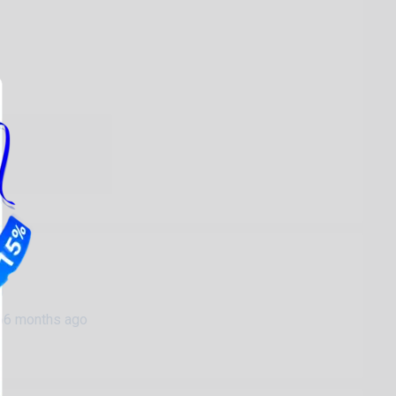
0
66 months ago