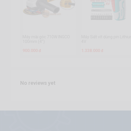
Máy mài góc 710W INGCO
Máy Siết vít dùng pin Lithi
100mm (4")
4V
900.000 đ
1.338.000 đ
No reviews yet