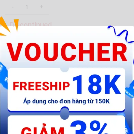
-
+
Discontinued
Please
LOG IN
to see the most accurate delivery time & cost.
(4.3/5)
10 reviews
Like
Product
0
Join