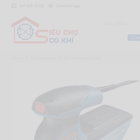
Sell with SCCK
Download app
má
Home
Drill Machine
Electric Hand Tools