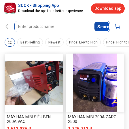
SCCK - Shopping App
Download app
Download the app for a better experience
Search
Best-selling
Newest
Price: Low to High
Price: High to
MÁY HÀN MINI SIÊU BỀN
MÁY HÀN MINI 200A ZARC
200A VAC
2500
1.612.086 đ
1.725.712 đ