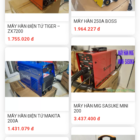
MÁY HÀN 250A BOSS
MÁY HÀN ĐIỆN TỬ TIGER –
1.964.227 đ
ZX7200
1.755.020 đ
MÁY HÀN MIG SASUKE MINI
200
MÁY HÀN ĐIỆN TỬ MAKITA
3.437.400 đ
200A
1.431.079 đ