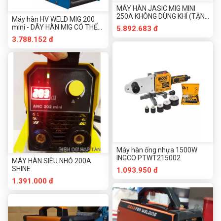
MÁY HÀN JASIC MIG MINI
250A KHÔNG DÙNG KHÍ (TẶNG
Máy hàn HV WELD MIG 200
CUỘN DÂY HÀN LÕI THUỐC)
mini - DÂY HÀN MIG CÓ THỂ
5.892.683 đ
THÓA RỜI
3.788.152 đ
Máy hàn ống nhựa 1500W
INGCO PTWT215002
MÁY HÀN SIÊU NHỎ 200A
SHINE
1.093.950 đ
1.391.000 đ