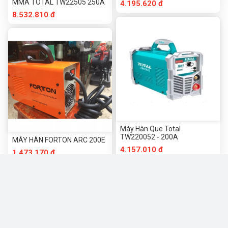
MMA TOTAL TW22505 250A
4.195.620 đ
8.532.810 đ
Máy Hàn Que Total
TW220052 - 200A
MÁY HÀN FORTON ARC 200E
4.157.010 đ
1.473.170 đ