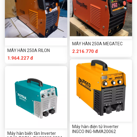
MÁY HÀN 250A MEGATEC
MÁY HÀN 250A RILON
2.216.770 đ
1.964.227 đ
Máy hàn điện tử Inverter
INGCO ING-MMA20062
Máy hàn biến tần Inverter