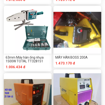
63mm Máy hàn ống nhựa
MÁY HÀN BOSS 200A
1500W TOTAL TT328151
1.473.170 đ
1.006.434 đ