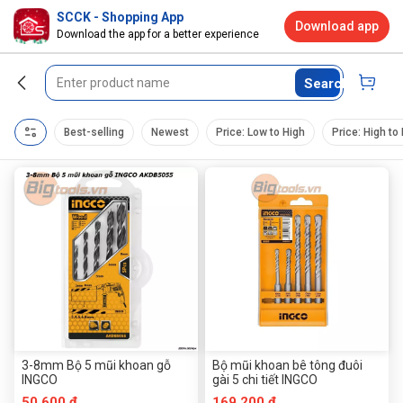
SCCK - Shopping App
Download app
Download the app for a better experience
Search
Best-selling
Newest
Price: Low to High
Price: High to
3-8mm Bộ 5 mũi khoan gỗ
Bộ mũi khoan bê tông đuôi
INGCO
gài 5 chi tiết INGCO
50.600 đ
169.200 đ