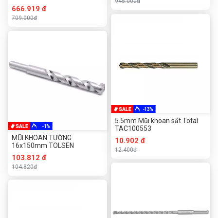
945.000đ
666.919 đ
709.000đ
-13%
5.5mm Mũi khoan sắt Total
-1%
TAC100553
MŨI KHOAN TƯỜNG
10.902 đ
16x150mm TOLSEN
12.400đ
103.812 đ
104.820đ