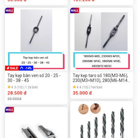
-14%
Tay kẹp bàn ven số 20 - 25 -
Tay kẹp taro số 180(M3-M6),
30 - 38 - 45
230(M3=M10), 280(M6-M14),
380(M8-M18), 480(M12-M24)
4.3 (10) | 1.2k Sold
4.4 (10) | 766 Sold
28.500 đ
35.000 đ
33.000đ