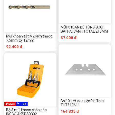
MŨI KHOAN BÊ TÔNG ĐUÔI
GÀI HAI CẠNH TOTAL 210MM
Mũi khoan sắt M2 kích thước
57.000 đ
7.5mm tới 12mm
92.400 đ
Bộ 10 lưỡi dao tiện ích Total
-3%
THT519611
Bộ 3 mũi khoan chóp nón
164.835 đ
INGCO AKSDS0302