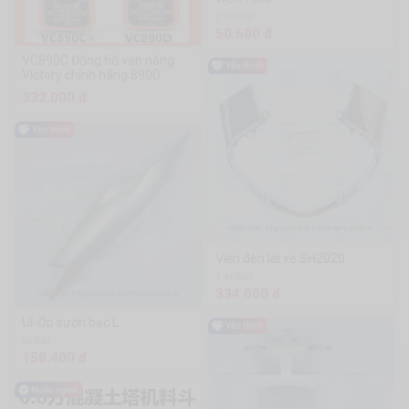
2.3k Sold
50.600 đ
VC890C Đồng hồ vạn năng
Victory chính hãng 890D
332.000 đ
Viền đèn lái xe SH2020
1.4k Sold
334.000 đ
Ul-Ốp sườn bạc L
2k Sold
158.400 đ