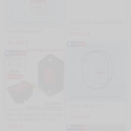
Pin 20V/4Ah Ingco [FBLI2002]
1.9k Sold
Sco21-Bas cổ pô TL
883.300 đ
2.3k Sold
301.000 đ
Sco21-Dây ga B TL
357 Sold
Máy mài dạng thuyền có công
146.300 đ
tắc phím bấm HJ3-10/2 kèm
bảng điều khiển
6.400 đ