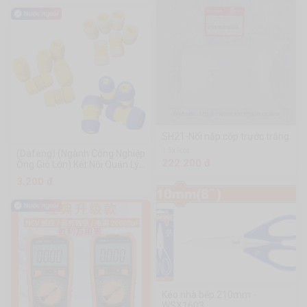
SH21-Nối nắp cốp trước trắng
1.5k Sold
(Dafeng) (Ngành Công Nghiệp
222.200 đ
Ống Gió Lớn) Kết Nối Quản Lý
Mạng Kết Nối Nhanh Quản Lý
3.200 đ
Mạng
Kéo nhà bếp 210mm -
WSX1603