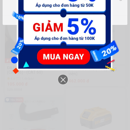
thể giao hàng
-16%
Đá trắng Anchor 150 x 20 x 32
Đá Mài Corolla ( 1 Hộp = 25
(CÁT 46) - (CÁT 60)
viên)
4.4 (7) | 1.4k Sold
462.000 đ
105.000 đ
125.000đ