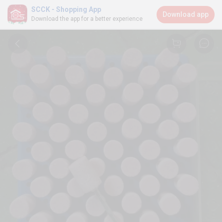
SCCK - Shopping App
Download app
Download the app for a better experience