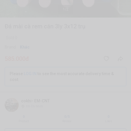
1/2
Đá mài cà rem cán 3ly 3x12 trụ
Sold 0
Brand:
Khác
585.000đ
Please
LOG IN
to see the most accurate delivery time &
cost.
cokhi- EM-CNT
Hồ Chí Minh
0
0/5
0
|
|
Product
Review
Likes