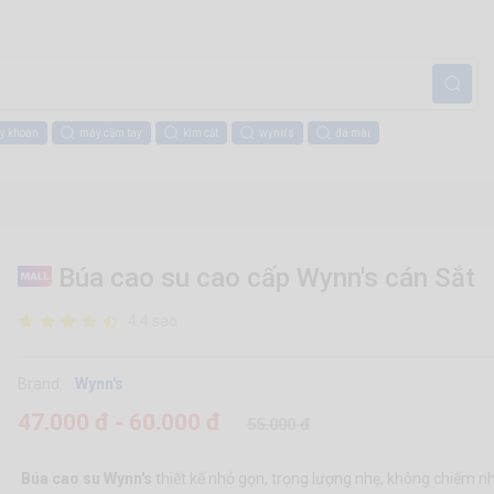
y khoan
máy cầm tay
kìm cắt
wynn's
đá mài
Búa cao su cao cấp Wynn's cán Sắt
4.4 sao
Brand:
Wynn's
47.000 đ - 60.000 đ
55.000 đ
Búa cao su Wynn's
thiết kế nhỏ gọn, trọng lượng nhẹ, không chiếm nhiê