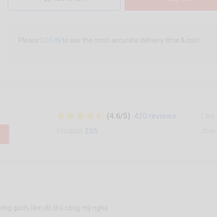
Please
LOG IN
to see the most accurate delivery time & cost.
(4.6/5)
420 reviews
Like
Product
255
Join
miếng gạch, làm đồ thủ công mỹ nghệ