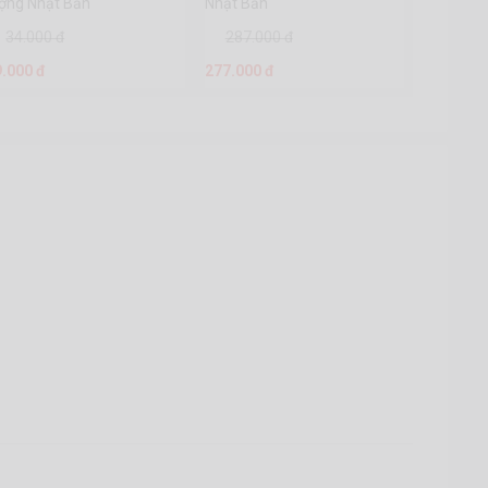
ượng Nhật Bản
Nhật Bản
34.000 đ
287.000 đ
9.000 đ
277.000 đ