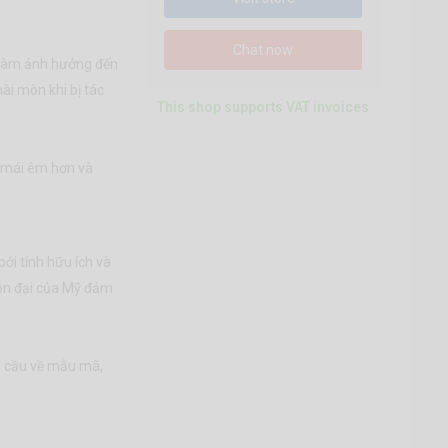
Chat now
 làm ảnh hưởng đến
̀i mòn khi bị tác
This shop supports VAT invoices
 mái êm hơn và
i tính hữu ích và
n đại của Mỹ đảm
cầu về mẫu mã,