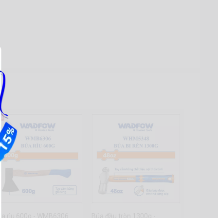
úa rìu 600g - WMB6306
Búa đầu tròn 1300g -