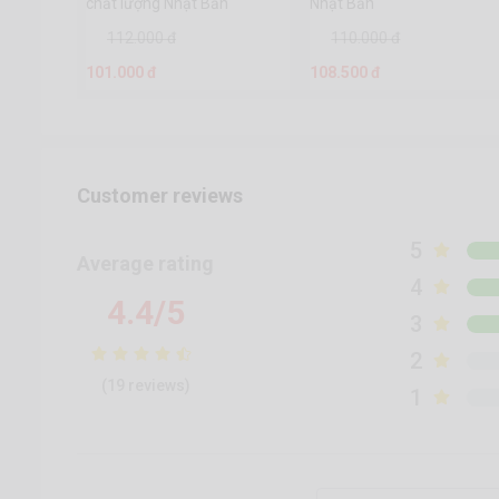
chất lượng Nhật Bản
Nhật Bản
112.000 đ
110.000 đ
101.000 đ
108.500 đ
Customer reviews
5
Average rating
4
4.4/5
3
2
(19 reviews)
1