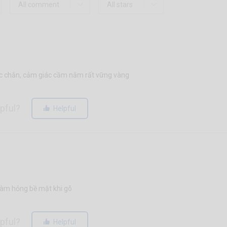
ắc chắn, cảm giác cầm nắm rất vững vàng
lpful?
Helpful
àm hỏng bề mặt khi gõ
lpful?
Helpful