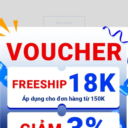
See more
Búa đầu tròn cán nhựa
Búa đầu tròn 900g -
B