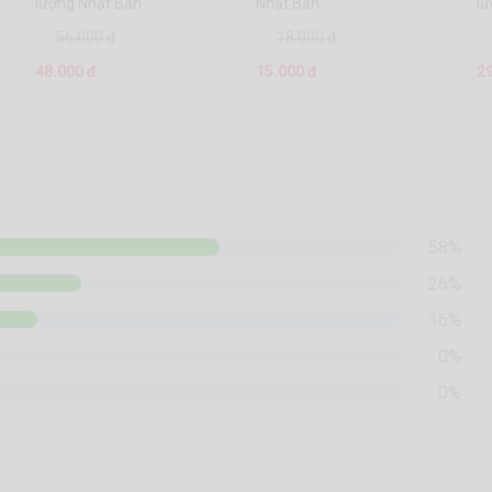
lượng Nhật Bản
Nhật Bản
l
56.000 đ
18.000 đ
48.000 đ
15.000 đ
2
58%
26%
16%
0%
0%