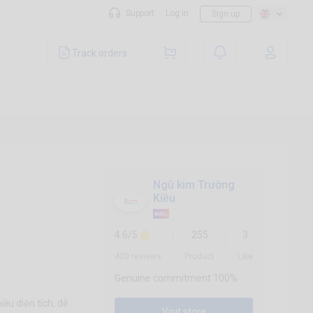
Support
Log in
Sign up
Track orders
Ngũ kim Trường
Kiều
4.6/5
255
3
420 reviews
Product
Like
Genuine commitment 100%
̀u diện tích, dễ
Visit store