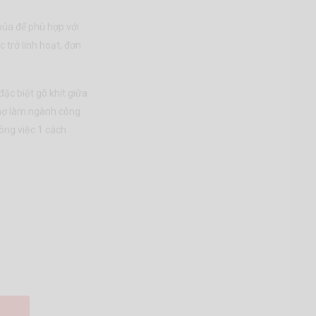
́a để phù hợp với
c trở linh hoạt, đơn
̣c biệt gõ khít giữa
thợ làm ngành công
công việc 1 cách