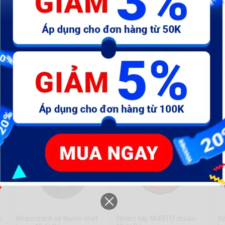
Wynn's
WHM5332
150.000 đ
124.000 đ
132.825 đ
1
n
Nhám bánh xe Nurito chất
Nhám xếp NURITO chuẩn
Đá