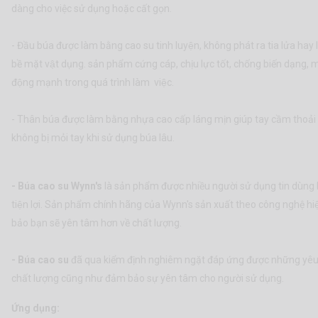
dàng cho việc sử dụng hoặc cất gọn.
- Đầu búa được làm bằng cao su tinh luyện, không phát ra tia lửa hay
bề mặt vật dụng. sản phẩm cứng cáp, chịu lực tốt, chống biến dạng, ma
động mạnh trong quá trình làm việc.
- Thân búa được làm bằng nhựa cao cấp láng mịn giúp tay cầm thoải
không bị mỏi tay khi sử dụng búa lâu.
- Búa cao su Wynn's
là sản phẩm được nhiều người sử dụng tin dùng bở
tiện lợi. Sản phẩm chính hãng của Wynn's sản xuất theo công nghệ hiệ
bảo bạn sẽ yên tâm hơn về chất lượng.
- Búa cao su
đã qua kiểm định nghiêm ngặt đáp ứng được những yêu 
chất lượng cũng như đảm bảo sự yên tâm cho người sử dụng.
Ứng dụng: