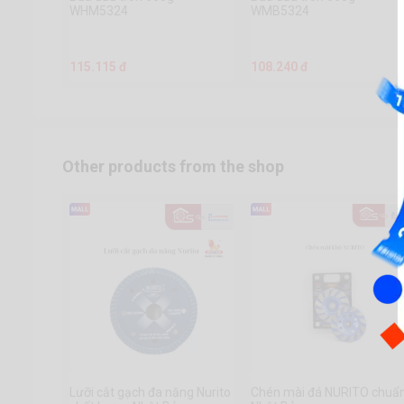
WHM5324
WMB5324
115.115 đ
108.240 đ
Other products from the shop
Lưỡi cắt gạch đa năng Nurito
Chén mài đá NURITO chuẩ