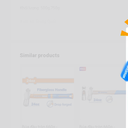
Khối lượng: 500g,750g
Xuất xứ: Trung Quốc
Similar products
Búa đầu tròn 660g -
Búa đầu tròn 660g -