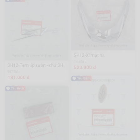
SH12-Xi mặt nạ
1.8k Sold
SH12-Tem ốp sườn - chữ SH
520.000 đ
957 Sold
181.000 đ