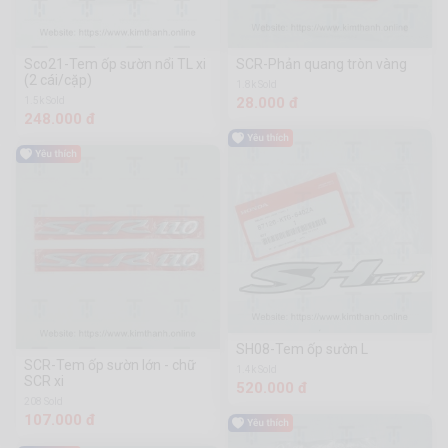
Sco21-Tem ốp sườn nổi TL xi
SCR-Phản quang tròn vàng
(2 cái/cặp)
1.8k Sold
28.000 đ
1.5k Sold
248.000 đ
SH08-Tem ốp sườn L
SCR-Tem ốp sườn lớn - chữ
1.4k Sold
SCR xi
520.000 đ
208 Sold
107.000 đ