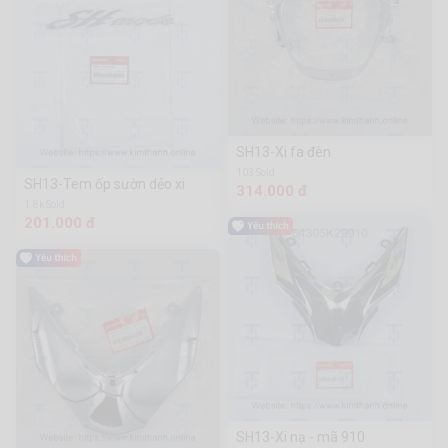
SH13-Xi fa đèn
103 Sold
SH13-Tem ốp sườn dẻo xi
314.000 đ
1.8k Sold
201.000 đ
SH13-Xi nạ - mã 910