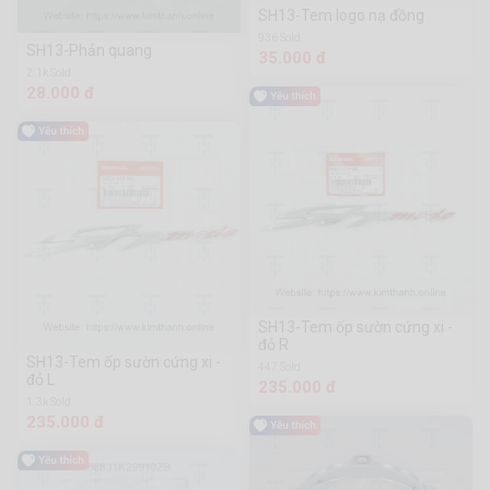
SH13-Tem logo nạ đồng
936 Sold
SH13-Phản quang
35.000 đ
2.1k Sold
28.000 đ
SH13-Tem ốp sườn cứng xi -
đỏ R
SH13-Tem ốp sườn cứng xi -
447 Sold
đỏ L
235.000 đ
1.3k Sold
235.000 đ