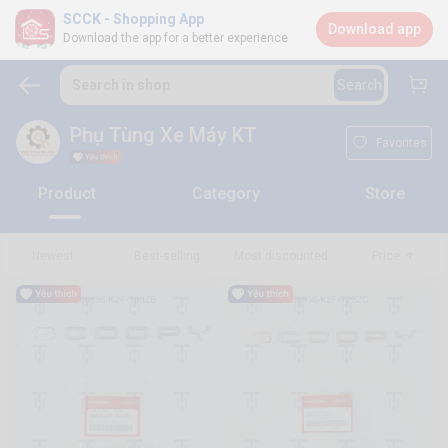
SCCK - Shopping App
Download app
Download the app for a better experience
Search in shop
Search
Phụ Tùng Xe Máy KT
Favorites
Product
Category
Store
Newest
Best-selling
Most discounted
Price