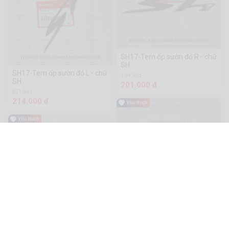
SH17-Tem ốp sườn đỏ R - chữ
SH
SH17-Tem ốp sườn đỏ L - chữ
1.9k Sold
SH
201.000 đ
821 Sold
214.000 đ
CLK22-Tem ốp sườn đồng TL
(2 cái/cặp)
CLK18-Tem ốp sườn TL