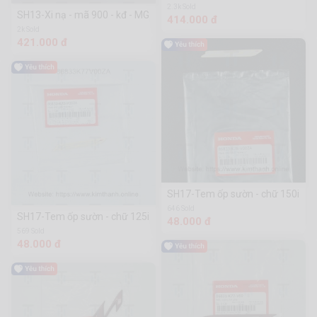
2.3k Sold
SH13-Xi nạ - mã 900 - kđ - MG
414.000 đ
2k Sold
421.000 đ
SH17-Tem ốp sườn - chữ 150i
646 Sold
SH17-Tem ốp sườn - chữ 125i
48.000 đ
569 Sold
48.000 đ