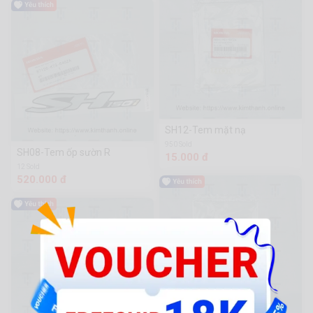
SH12-Tem mặt nạ
950 Sold
SH08-Tem ốp sườn R
15.000 đ
12 Sold
520.000 đ